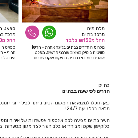
מלה מיה
ספאט הו
מרכז בת ים
מרכז בת
החל
מ₪150
בלבד
החל
מ₪200
מלה מיה חדרים בבת ים בליגה אחרת - חדש!
ספאט הוטל
סוויטות בוטיק בעיצוב אורבני מרשים, מפלט
החוף - חד
אוהבים רומנטי בבת ים, במיקום שקט שנבחר
הים של בת
בדיוק עבורכם. מחירי פתיחה מיוחדים!
ושלל פינו
בת ים
חדרים לפי שעה בבת ים
כאן תוכלו למצוא את המקום הטוב ביותר לבילוי זוגי רומנ
מלאה בכל שעה 24/7!
העיר בת ים מציעה לכם אינספור אפשרויות של אירוח ונופש,
בלוקיישן שקט ומבודד או בלב העיר לצד מגוון מסעדות, ב
ניתן למצוא כאן מבחר מתחמי אירוח מיוחדים לזוגות שיאפ