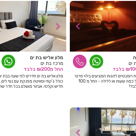
ה
מלון אליש בת ים
 ים
מרכז בת ים
בלבד
החל
מ₪200
בלבד
ח רומנטיים לזוגות המציעים בילוי פרטי
מלון אליש בת ים חדרים לפי שעה בבת ים
ומפנק של כמה שעות או ללילה - החל מ 100
כולל ג'קוזי וסוויטה מפנקת עם נוף לים. 
בד!
חדיש וקלסי, אבזור מושלם בכל חדר שת
לכם וכמובן דיסקרטיות מוחלטת!