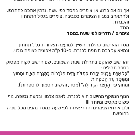
אך גם אם כרגע אין צימרים במסד לפי שעה, נזמין אתכם להתרגש
חדרים לפי שעה באחיהוד
ולהתאהב במגוון הצימרים בסביבה, צימרים בגליל התחתון
והכנרת.
חדרים לפי שעה באחיטוב
מסד
צימרים / חדרים לפי שעה במסד
חדרים לפי שעה באילת
מסד הוא ישוב קהילתי, השייך למועצה האזורית גליל תחתון
חדרים לפי שעה באלישמע
ונמצא על רכס הצופה לכנרת, כ-10 ק"מ צפונית לצומת גולני.
חדרים לפי שעה באלקוש
זהו ישוב שהוקם בתחילת שנות השמונים, שם היישוב לקוח מפסוק
בספר תהילים :
חדרים לפי שעה באמירים
"כָּל אֵלֶּה אֲבָנִים יְקָרֹת כְּמִדֹּת גָּזִית מְגֹרָרוֹת בַּמְּגֵרָה מִבַּיִת וּמִחוּץ
וּמִמַּסָּד עַד הַטְּפָחוֹת
חדרים לפי שעה באניעם
וּמִחוּץ עַד הֶחָצֵר הַגְּדוֹלָה" (מסד, והישוב הסמוך לו טפחות).
חדרים לפי שעה באריאל
הנוף הנשקף מהישוב הוא לכנרת, לאגם צלמון ובקעת נטופה, נוף
פשוט מקסים ומיוחד !!!
חדרים לפי שעה באשבול
ולכן אורחי הצימרים וחדרי אירוח לפי שעה במסד נהנים מכל שנייה
בחופשה.
חדרים לפי שעה באשדוד
חדרים לפי שעה באשקלון