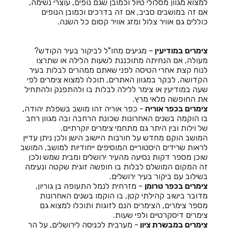
למצוא מגוון מסלולי טיול וכמובן שגם נופים, עוצרי נשימה,
אם זה במושבים סביב, אם זה בדרכים וכמובן הנופים
כוללים גם אוויר צלול ומזג אוויר קסום כל השנה.
צימרים במודיעין
– מגיעים מחו"ל לביקור בעיר הקודש?
מעולה, אם הנחיתה מתוכננת לשעות הלילה או שתרצו
לנוח קצת אחרי הטיסה לפני שאתם ממהרים לבלות בעיר
הקדושה, לבקר במגוון האתרים, תוכלו למצוא צימרים לפי
שעה במודיעין או צימר ללילה לבלות בו ולהתפנק ולהתחיל
את החופשה מלאי מרץ.
צימרים בכפר אוריה
- כפר אוריה זהו מושב בשפלת יהודה,
בו הוקמה בשנים האחרונות שכונת הרחבה ובה מגוון רחב
של וילות ובין היתר גם מתחמי צימרים יוקרתיים.
המושב הוקם מחדש על חורבות היישוב הישן ולכן ניתן עדיין
לראות שרידים היסטוריים המוסיפים ייחודיות למושב, המושב
שוכן מספר דקות נסיעה מהעיר ירושלים ומבית שמש ולכן
זה המקום המושלם לבלות בו חופשה זוגית שקטה ונעימה
בשילוב עם ביקור בעיר ירושלים.
צימרים בכפר טרומן
- מזרחית לנמל התעופה בן גוריון,
מדובר בישוב קהילתי קטן, בו הוקמו בשנים האחרונות
מספר צימרים, הצימרים הנם לזוגות ותוכלו למצוא גם
צימרים דיסקרטיים ולפי שעות.
צימרים במבשרת ציון
- מערבית לכניסה לירושלים, על הר