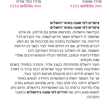
מרכז שואבה
מרכז כפר אוריה
החל
מ₪580
בלבד
החל
מ₪350
בלבד
חדרים לפי שעה באחיהוד
חדרים לפי שעה באחיטוב
צימרים לפי שעה באזור ירושלים
צימרים לפי שעה באזור ירושלים
חדרים לפי שעה באילת
הקדושה והשלווה, מרגישים אותם גם מרחוק, אין אדם
שתאמר לו ירושלים וישאר אדיש לשמה, עיר הקודש לכל
חדרים לפי שעה באלישמע
הדתות, עיר המשלבת בתוכה גם מורכבות אך גם המון
דברים מיוחדים, אם זה החיים אחד לצד השני בין הדתות
חדרים לפי שעה באלקוש
השונות, אם זה השילוב בין הבנייה העתיקה לבין
המודרניזציה וכמובן, מתחמי הבילוי והנופש הרבים שמדי
חדרים לפי שעה באמירים
שנה מקימים.
העיר ירושלים מתפתחת בקצב אדיר, והפכה במיוחד בשנים
חדרים לפי שעה באניעם
האחרונות לאתר תיירותי עבור ישראלים רבים וברור כי לאורך
כל השנים תיירים רבים מהעולם מגיעים לבקר בעיר.
חדרים לפי שעה באריאל
אך עד העשור האחרון האפשרות היחידה לנופש באזור
ירושלים הייתה בתי מלון בעיר, וכיוון שתחום הנופש בארץ
חדרים לפי שעה באשבול
עלה מדרגה ברמתו כך גם האפשרויות בירושלים, והיום ניתן
למצוא מגוון רחב של
חדרים לפי שעה בירושלים
ובישובי
חדרים לפי שעה באשדוד
הסביבה.
חדרים לפי שעה באשקלון