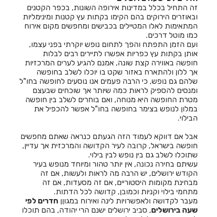
זה התחיל בכלל במדינות אירופה השונות, בכפר הקטנים
ובאוזרים הירוקים בהם הקימו בקתות עץ קטנות ומינימליות
המתאימות לאלו המטיילים בכבישים ומחפשים מקום אירוח
כמו מוטל דרכים.
ועם הזמן התפתח והפך לתחום נופש יוקרתי בפני עצמו,
אותן בקתות עץ כפריות אפשרו לתיירים רבים לבלות
חופשה באווירה קצת שונה, אמנם להגיע לערים המרכזיות
אך ללון ולהתארח באזור שקט בו יוכלו לשלב בחופשה
שלהם גם נופש, כי הרבה פעמים אנו נוסעים לחופשה בחו"ל
ומנסים להספיק לראות כמה שיותר אך שוכחים שבעצם
מטרת החופשה היא מנוחה, ואם בוחרים לשלב בין חופשה
במלון לנופש בצימר בחופשה בחו"ל אפשר להכפיל את
הבילוי.
אבל אם דווקא לעמוד הזה הגעתם כנראה שאתם מחפשים
חופשה בישראל, קרובה לעיר הקדושה והמרכזית אך עדיין,
שתוכלו לשלב גם בין נופש לבין בילוי.
עשיתם בחירה נכונה, אין יותר טהור ומיוחד מנופש בעיר
הקודש ירושלים, יש הרבה מה לראות ולעשות, אם זה
מבחינת מקומות היסטוריים, אם זה מסעדות, אם זה
מתחמי בילוי וקניות וכמובן, קדושה לכל הדתות.
מעבר לקדושה ולאפשרויות לינה ואירוח במגוןן
חדרים לפי
שעה בירושלים
, סביב ירושלים ישנם הרי יהודה, בהם תוכלו