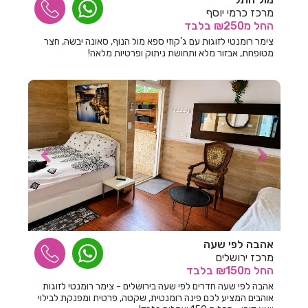
מרכז כרמי יוסף
חדרים לפי שעה במצובה
החל
מ₪250
בלבד
צימר רומנטי לזוגות עם ג'קוזי ספא מול הנוף, סאונה יבשה, חצר
חדרים לפי שעה במצליח
מטופחת, אבזור מלא ותחושת ניתוק ופרטיות מלאה!
חדרים לפי שעה במצפה הילה
חדרים לפי שעה במשמר הירדן
חדרים לפי שעה במשמר השבעה
חדרים לפי שעה במשמרות
חדרים לפי שעה בנבטים
חדרים לפי שעה בנהריה
חדרים לפי שעה בנווה זיו
אהבה לפי שעה
חדרים לפי שעה בנווה ימין
מרכז ירושלים
החל
מ₪150
בלבד
חדרים לפי שעה בנווה מבטח
אהבה לפי שעה חדרים לפי שעה בירושלים - צימר רומנטי לזוגות
אוהבים המציע לכם פינה רומנטית, שקטה, פרטית ומפנקת לבילוי
חדרים לפי שעה בנורית