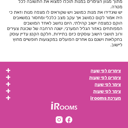
מתוך מגוון הצימרים במנות תוכלו למצוא את התשובה לכל
חדרים לפי שעה באשתאול
מטרה.
יש שיגדירו את מנות כמושב ויש שקוראים לו מצפה מנות וזאת כי
חדרים לפי שעה בבאר שבע
היה אמור לקום כמושב אך עקב מצב כלכלי ומחסור במשאבים
הוקם כמצפה יישוב קהילתי, היום נחשב לאחד המושבים
חדרים לפי שעה בבוסתן הגליל
המפותחים באזור הגליל המערבי, ישנה הרחבה של שכונת צעירים
ורוב תושבי הישוב עוסקים כיום בתיירות, חלקם הקטן עדיין עוסק
חדרים לפי שעה בבורגתה
בחקלאות וישנם גם אחרים הפועלים במקצועות חופשיים מחוץ
ליישוב.
חדרים לפי שעה בבית אלעזרי
חדרים לפי שעה בבית אלפא
חדרים לפי שעה בבית ג'אן
צימרים לפי שעה
צימרים לפי שעות
חדרים לפי שעה בבית דגן
צימר לפי שעה
חדרים לפי שעה בבית הלל
צימר לפי שעות
מערכת irooms
חדרים לפי שעה בבית חרות
חדרים לפי שעה בבית יהושע
חדרים לפי שעה בבית ינאי