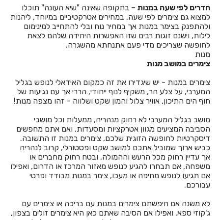
חדרים לפי שעה במנות
– בתקופה שאינה "שיא העונה" תוכלו
למצוא גם צימרים לפי שעה, במחירים אטרקטיביים במיוחד, ליהנות
חדרים לפי שעה באחיהוד
ולהתפנק בצימר במנות אך במחיר נוח ובלי להתחייב למינימום
לילות, וישנם זוגות רבים שזו האפשרות היחידה שלהם לצאת
חדרים לפי שעה באחיטוב
לחופשה שצריכים מדי פעם אתנחתא מהשגרה.
מנות
חדרים לפי שעה באילת
צימרים במושב מנות
חדרים לפי שעה באלישמע
צימרים במנות - יש שיגדירו את זה כמקום האידאלי לנופש בגליל
המערבי, על צלע הר, משקיף לנוף ייחודי, הררי אך עם נגיעות של
חדרים לפי שעה באלקוש
חוף הים התיכון, אוויר צלול והמון שקט ושלווה – זהו מצפה מנות!
חדרים לפי שעה באמירים
מושב בגליל המערבי לא רחוק מנהריה, ממעלות וכל מושבי
הסביבה המציעים מגוון אטרקציות ומסעדות. ואם אתם מחפשים
חדרים לפי שעה באניעם
דיסקרטיות לחופשה הזוגית שלכם, צימרים במנות זו התשובה.
כביש ארוך שמוביל אתכם למושב שקט ופסטורלי, קרוב לנהריה
חדרים לפי שעה באריאל
אך עדיין רחוק מכל הרעש וההמולה, ובטח רחוק מחברים או
משפחה, אם תבחרו להגיע לנופש מאזור המרכז או הדרום, ואפילו
חדרים לפי שעה באשבול
אם תגיעו לנופש מחיפה או מעכו, צימר במנות מבודד ופרטי
עבורכם.
חדרים לפי שעה באשדוד
לא משנה אם חיפשתם צימרים במנות עם בריכה או צימרים עם
חדרים לפי שעה באשקלון
ג'קוזי ספא, ואפילו אם הסיבה שאתם כאן היא צימרים זולים בצפון,