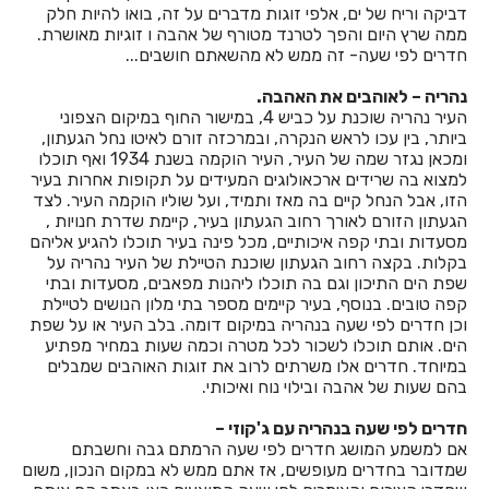
דביקה וריח של ים, אלפי זוגות מדברים על זה, בואו להיות חלק
חדרים לפי שעה בכורזים
ממה שרץ היום והפך לטרנד מטורף של אהבה ו זוגיות מאושרת.
חדרים לפי שעה- זה ממש לא מהשאתם חושבים...
חדרים לפי שעה בכחל
נהריה – לאוהבים את האהבה.
חדרים לפי שעה בכלנית
העיר נהריה שוכנת על כביש 4, במישור החוף במיקום הצפוני
ביותר, בין עכו לראש הנקרה, ובמרכזה זורם לאיטו נחל הגעתון,
חדרים לפי שעה בכפר אדומים
ומכאן נגזר שמה של העיר, העיר הוקמה בשנת 1934 ואף תוכלו
למצוא בה שרידים ארכאולוגים המעידים על תקופות אחרות בעיר
חדרים לפי שעה בכפר אוריה
הזו, אבל הנחל קיים בה מאז ותמיד, ועל שוליו הוקמה העיר. לצד
הגעתון הזורם לאורך רחוב הגעתון בעיר, קיימת שדרת חנויות ,
חדרים לפי שעה בכפר אחים
מסעדות ובתי קפה איכותיים, מכל פינה בעיר תוכלו להגיע אליהם
בקלות. בקצה רחוב הגעתון שוכנת הטיילת של העיר נהריה על
חדרים לפי שעה בכפר ברוך
שפת הים התיכון וגם בה תוכלו ליהנות מפאבים, מסעדות ובתי
קפה טובים. בנוסף, בעיר קיימים מספר בתי מלון הנושים לטיילת
חדרים לפי שעה בכפר גליקסון
וכן חדרים לפי שעה בנהריה במיקום דומה. בלב העיר או על שפת
הים. אותם תוכלו לשכור לכל מטרה וכמה שעות במחיר מפתיע
חדרים לפי שעה בכפר ויתקין
במיוחד. חדרים אלו משרתים לרוב את זוגות האוהבים שמבלים
בהם שעות של אהבה ובילוי נוח ואיכותי.
חדרים לפי שעה בכפר ורדים
חדרים לפי שעה בנהריה עם ג'קוזי –
חדרים לפי שעה בכפר חנניה
אם למשמע המושג חדרים לפי שעה הרמתם גבה וחשבתם
שמדובר בחדרים מעופשים, אז אתם ממש לא במקום הנכון, משום
חדרים לפי שעה בכפר טרומן