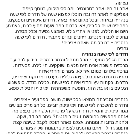
חדרים לפי שעה בליבנים
מציעה.
אתר זה הינו אתר רספונסיבי ומבוסס מיקום, בנוסף קיימת
חדרים לפי שעה בלימן
אפליקציה לאתר זה ובה תוכלו למצוא שעה של חדרים לפי שעה
בנהריה ובאזור, ובכל מקום אחר בארץ. חדרים איכותיים ומפנקים,
חדרים לפי שעה בלפיד
במחירים שווים כל כיס, צאו לבלות כמה שעות מחוץ לבית, באמצע
היום או הלילה, לפני או אחרי בילוי, באמצע נסיעה וכלל מטרה,
חדרים לפי שעה בלפידות
מחכים לכם רומנטיים, ריחניים ונקיים מתמיד. חדרים לפי שעה
בנהריה – זה כל מה שאתם צריכים!
חדרים לפי שעה במבוא ביתר
נהריה
חדרים לפי שעה בנהריה
חדרים לפי שעה במבשרת ציון
מרכז הגליל המערבי. הכל מתחיל ונגמר בנהריה. כידוע לכם עיר
מרכזית מושכת אליה חיים מלאים ושוקקים, חיי לילה, מסעדות,
חדרים לפי שעה במגדים
מרכזי בילויים וכמובן איך לא, צימרים וחדרי אירוח.
נהריה מזמינה אתכם לטעימה גלילית מענגת ומרתקת וצימרים,
חדרים לפי שעה במגדל
חדרים, בקתות עץ וחדרי אירוח לפי שעות, ללילה בודד, סופשבוע
רגע עם בן או בת הזוג, חופשה משפחתית, ימי כיף וחבילות ספא.
חדרים לפי שעה במגדל העמק
בנהריה וסביבתה תמצאו בכל יישוב, מושב, כפר ועיר - צימרים
חדרים לפי שעה במגידו
וחדרים להשכרה לפי שעות וימי פינוק זוגיים. כל הצימרים מציעים
מגוון פינוקים והנאות תוך דגש על פרטיות הלקוחות. בעצם מה
חדרים לפי שעה במגן שאול
אנחנו מחפשים בחופשה זוגית רומנטית? צימר מבודד, שקט..
ולהנות מזוגיות ומנוחה. אצלנו באתר תוכלו לקבל טעימה קצת
חדרים לפי שעה במדרך עוז
ותענוג גדול - אתם מוזמנים לצפות בתמונות של הצימרים
בנהריה ובגליל המערבי ולבחור את הצימר או החדר המתאים לכם: