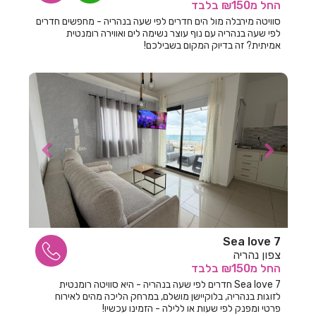
חדרים לפי שעה בהרצליה
החל
מ₪150
בלבד
סוויטה מירבלה מול הים חדרים לפי שעה בנהריה - מחפשים חדרים
חדרים לפי שעה בורד יריחו
לפי שעה בנהריה עם נוף עוצר נשימה לים ואווירה רומנטית
אמיתית? זה בדיוק המקום בשבילכם!
חדרים לפי שעה בזיתן
חדרים לפי שעה בזכרון יעקב
חדרים לפי שעה בזרועה
חדרים לפי שעה בזרעית
חדרים לפי שעה בחבצלת השרון
חדרים לפי שעה בחבר
חדרים לפי שעה בחגור
חדרים לפי שעה בחד
Sea love 7
צפון נהריה
חדרים לפי שעה בחד נס
החל
מ₪150
בלבד
Sea love 7 חדרים לפי שעה בנהריה - היא סוויטה רומנטית
חדרים לפי שעה בחדרה
לזוגות בנהריה, בלוקיישן מושלם, במרחק הליכה מהים לאירוח
פרטי ומפנק לפי שעות או ללילה - הזמינו עכשיו!