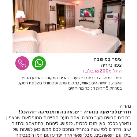
חדרים לפי שעה ביגור
חדרים לפי שעה ביהוד
חדרים לפי שעה בים המלח
חדרים לפי שעה ביסוד המעלה
חדרים לפי שעה ביערה
צימר במושבה
חדרים לפי שעה ביפו
צפון נהריה
החל
מ₪200
בלבד
חדרים לפי שעה ביציץ
צימר במושבה חדרים לפי שעה בנהריה, המקום בו הטבע מחזיר
אהבה, ניחוחות הים באוויר, במקום שקט ופסטורלי בשכונת רסקו,
חדרים לפי שעה ביקנעם
במרחק 5 דקות הליכה מחוף הים.
חדרים לפי שעה בירושלים
נהריה
חדרים לפי שעה בישע
חדרים לפי שעה בנהריה – ים, אהבה ורומנטיקה -זה הכל!
ברוכים הבאים לעיר נהריה, אחת מערי התיירות המופלאות שבצפון
חדרים לפי שעה בישרש
ובארץ בכלל, כאן תוכו לבלות, לנפוש, ליהנות, להתאהב ולחזור
שוב. חדרים לפי שעה בנהריה מחכם לכם ממש כאן לשעות של
חדרים לפי שעה בכוכב מיכאל
בילוי עם י שאוהבים, מבלי שאף אחד יפריע ועם המן רומנטיקה