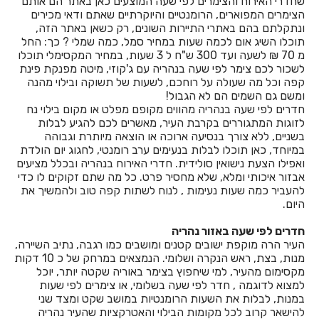
שחדרי האירוח והצימרים לפי שעה המוצעים כאן באתר הם אותם
הצימרים המפוארים, הרומנטיים והיוקרתיים שאתם ודאי מכירים
חדרים לפי שעה בכפר יונה
ונתקלתם בהם באתרי התיירות השונים, רק כשאן באתר הזה,
תוכלו השיג אום לכמה שעות במחיר סמל, כמה שמלי ? כך: החל
חדרים לפי שעה בכפר נטר
מ 70 ₪ לשעה ועד 300 ש"ח ל 3 שעות, במחיר המקסימלי תוכלו
לשכור לכם צימר לפי שעה בנהריה עם ג'קוזי, מיטה מפנקת פינת
חדרים לפי שעה בכפר סבא
קפה וכל מה שעולה על רוחכם, לשעות של תשוקה ובילוי מהנה
ומשם גם השמים הם לא הגבול!
חדרים לפי שעה בכפר קיש
חדרים לפי שעה בנהריה מהווים מקופם מפלט או מקום בילוי נח
לזוגות המתגוררים בקרבת העיר, מאשרים לכם להגיע לבלות
חדרים לפי שעה בכפר שמאי
בשניים, ללא צורך בנסיעה ארוכה או הוצאה מיותרת וגבוהה
במיוחד, כאן תוכלו לבלות בנעימים ערב רומנטי, לחגוג יום הולדת
חדרים לפי שעה בכפר תבור
ואפילו הצעת נישואין סולידית. חדרי האירוח בנהריה ובכלל מציעים
אבזור איכותי ומלא, שלא מחסיר פרט. כל מה שתם זקוקים לו כדי
חדרים לפי שעה בכרכום
להעביר כמה שעות נעימות , לנוח לשתות קפה טוב ולהמשיך את
היום.
חדרים לפי שעה בכרם מהרל
חדרים לפי שעה באזור נהריה
חדרים לפי שעה בכרמי יוסף
העיר הרה מוקפת ישובים קטנים ומושבים כמו רגבה, נתיב השיירה,
מנות, בצת, ראש הנקרה ושלומי. הנמצאים במרחק של כ 10 דקות
חדרים לפי שעה בכרמיאל
מקסימום מהעיר, למי שיחפוץ בצימר באוריה שקטה יותר, יוכל
למצוא לדוגמה , חדר לפי שעה בשלומי, או צימרים לפי שעות
חדרים לפי שעה בלוטם
במנות, לבלות את השעות הרומנטיות במושב שקט ומצד שני
להישאר קרוב לכל מקומות הבילוי והאטרקציות שהעיר נהריה