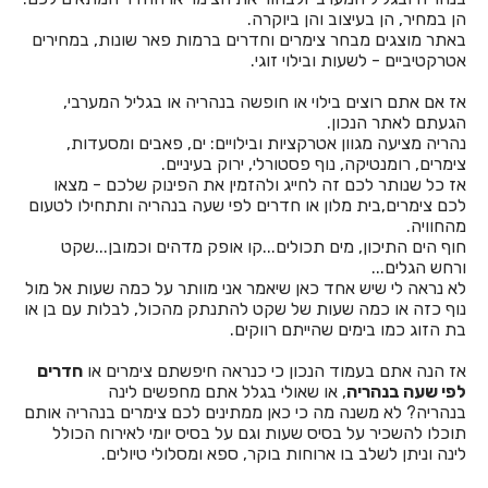
חדרים לפי שעה במודיעין
הן במחיר, הן בעיצוב והן ביוקרה.
באתר מוצגים מבחר צימרים וחדרים ברמות פאר שונות, במחירים
חדרים לפי שעה במושב אדירים
אטרקטיביים - לשעות ובילוי זוגי.
חדרים לפי שעה במושב אומן
אז אם אתם רוצים בילוי או חופשה בנהריה או בגליל המערבי,
הגעתם לאתר הנכון.
חדרים לפי שעה במושב הודיה
נהריה מציעה מגוון אטרקציות ובילויים: ים, פאבים ומסעדות,
צימרים, רומנטיקה, נוף פסטורלי, ירוק בעיניים.
חדרים לפי שעה במושב היוגב
אז כל שנותר לכם זה לחייג ולהזמין את הפינוק שלכם - מצאו
לכם צימרים,בית מלון או חדרים לפי שעה בנהריה ותתחילו לטעום
חדרים לפי שעה במושב זכריה
מהחוויה.
חוף הים התיכון, מים תכולים...קו אופק מדהים וכמובן...שקט
חדרים לפי שעה במושב מיטב
ורחש הגלים...
לא נראה לי שיש אחד כאן שיאמר אני מוותר על כמה שעות אל מול
חדרים לפי שעה במושב משען
נוף כזה או כמה שעות של שקט להתנתק מהכול, לבלות עם בן או
בת הזוג כמו בימים שהייתם רווקים.
חדרים לפי שעה במושב נועם
אז הנה אתם בעמוד הנכון כי כנראה חיפשתם צימרים או
חדרים
חדרים לפי שעה במושב פתחיה
לפי שעה בנהריה
, או שאולי בגלל אתם מחפשים לינה
בנהריה? לא משנה מה כי כאן ממתינים לכם צימרים בנהריה אותם
חדרים לפי שעה במושב רחוב
תוכלו להשכיר על בסיס שעות וגם על בסיס יומי לאירוח הכולל
לינה וניתן לשלב בו ארוחות בוקר, ספא ומסלולי טיולים.
חדרים לפי שעה במזכרת בתיה