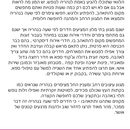
הלוואי שתוכלו להגיע באמת לנהריה לנופש, יש המון מה לראות
חדרים לפי שעה במטולה
אבל גם אם לא ויש לכם רק כמה שעות פנויות ואתם מחפשים
מקום להתאהב, להפתיע ולרגש, חפשו צימרים לפי שעה בנהריה
חדרים לפי שעה במיתר
ותמצאו את המגוון הרחב והמהנה לחופשה חלומית.
חדרים לפי שעה במנות
ישנם מגוון בתי מלון המציעים חדרים לפי שעה בנהריה אך ישנם
גם מתחמי צימרים וחדרי אירוח שנבנו במיוחד בעבור זוגות
חדרים לפי שעה במנחמיה
המחפשים מקום להתאהב בו, חדרי אירוח דיסקרטי , בהם כבר
הכניסה היא פרטית, ניתן לתאם מראש קבלה ועזיבת החדר ואין
חדרים לפי שעה במסד
צורך אפילו לפגוש את המארחים, חדרים בהם כל מה שזוג צריך
לאהבה, מיטה זוגית גדולה וג'קוזי ספא או חדר רחצה גדול
חדרים לפי שעה במסילת ציון
ומאובזר, פינות ישיבה ופינת קפה , מטבחון מאובזר וכמובן שירות
אישי, אם תרצו להפתיע אחד את השנייה למשל עם טיפולי ספא,
חדרים לפי שעה במסלול
ארוחת בוקר עשירה ,בקבוק יין או שוקולדים.
חדרים לפי שעה במעונה
מגוון עיצובים רחב ומעניין החל מצימרים בנהריה שנראים כמו
בקתות העץ שכולנו מכירים, לסוויטות יוקרתיות ואפילו וילות נופש
חדרים לפי שעה במעיליא
תלוי באהבה ובתקציב שלכם לחופשה הקצרה.
מקווים שתהנו ותתאהבו - כי חדרים לפי שעה בנהריה זה דבר
חדרים לפי שעה במעלה אדומים
ממכר, מהר מאוד תרצו לחזור שוב ולהנות מרגעים קטנים של
אושר.
חדרים לפי שעה במעלה גמלא
חדרים לפי שעה במעלות