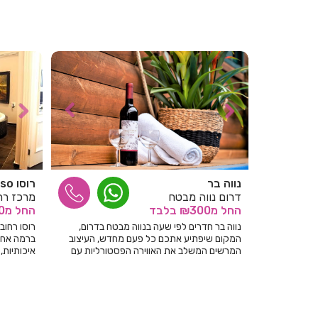
זמינות בכל שעה ביממה 24/7!
נווה בר
רוסו roso
דרום נווה מבטח
מרכז רח
החל
מ₪300
בלבד
החל
מ₪200
נווה בר חדרים לפי שעה בנווה מבטח בדרום,
רוסו רחוב
המקום שיפתיע אתכם כל פעם מחדש, העיצוב
ברמה אחרת
המרשים המשלב את האווירה הפסטורליות עם
איכותיות,
אותנטיות כפרית מדהימה!