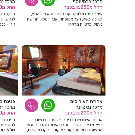
מרכז כרמי יוסף
מרכז נס 
החל
מ₪250
בלבד
החל
מ₪200
צימר רומנטי לזוגות עם ג'קוזי ספא מול הנוף,
הבקתה חדר
סאונה יבשה, חצר מטופחת, אבזור מלא ותחושת
לראשון לצי
ניתוק ופרטיות מלאה!
זוגי - כנס
אחוזת האירוסים
פנינה ב
מרכז נס ציונה
מרכז רח
החל
מ₪200
בלבד
החל
מ₪200
אחוזת האירוסים חדרים לפי שעה בנס ציונה
פנינה בכ
בפאתי ראשון לציון - מתחם אירוח רומנטי לזוגות
למושב מצ
המציע יחידות מפנקות במיקום דיסקרטי ושקט,
של 5 כוכבים.