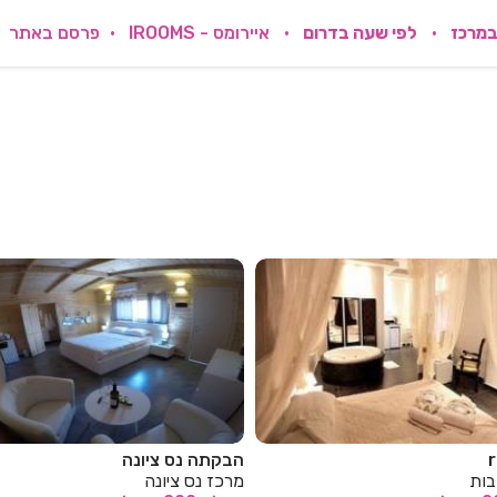
במרכז
לפי שעה בדרום
איירומס - IROOMS
פרסם באתר
 ציונה
dreams דרימס במצליח
יונה
מרכז מצליח