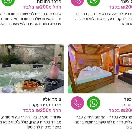
ציונה
מרכז רחובות
בלבד
החל
מ₪200
בלבד
ים לפי שעה בנס ציונה בין רחובות
סולו סוויט חדרים לפי שעה ברחובות - 
ון - בקתות עץ פרטיות לחלוטין לבילוי
חדרי האירוח שלנו ברחובות מציע חוויית 
ו ותהנו
פרטית, נוחה ומוקפדת לפי שעה, בדיסק
ופרטיות מלאה.
כפר
צימר אלין
ובות
מרכז קרית עקרון
בלבד
החל
מ₪250
בלבד
פר ביציץ נסגר - המקום החדש עבר
אירוח דיסקרטי באווירה רגועה וקסומה, ב
ליח. חדרים לפי שעה ברחובות ברמה
מבודד בקרית עקרון, כולל ג'קוזי ספא 
בחצר פרטית לחלוטין!