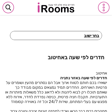
בחר ישוב
חדרים לפי שעה באביבים
חדרים לפי שעה באבן יהודה
חדרים לפי שעה באחיטוב
חדרים לפי שעה באבן מנחם
אחיטוב
חדרים לפי שעה באומן
חדרים לפי שעה באזור נתניה
ישאירו בכם חותם לטווח ארוך אבל הם נסתרים מהעין ושומרים על
חדרים לפי שעה באומץ
פרטיות האורחים. החדרים תמיד נמצאים במקום מבודד כך
שאתם תוכלו רק לבוא ליהנות ולא לדאוג כלל משאלות מיותרות או
חדרים לפי שעה באופקים
התערבויות. תקבלו חניה פרטית, כניסה נפרדת לחדר, אירוח ללא
מפגש עם בעלי המתחם, שירות 24/7 וכל זה באווירה קסומה!
חדרים לפי שעה באור יהודה
מחקרים רבים כבר הראו שכדי לתחזק זוגיות יציבה וטובה צריך
חדרים לפי שעה באור עקיבא