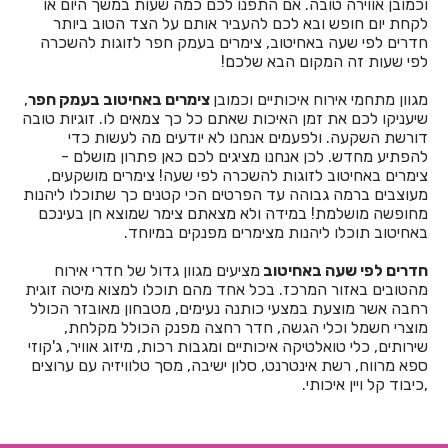
וכמובן אווירה טובה. אם התפנו לכם כמה שעות במשך היום או
חדרים לפי שעה באשתאול
לקחת יום חופש ובא לכם להעביר אותם על הצד הטוב ביותר
חדרים לפי שעה באחיטוב, צימרים בעמק חפר לזוגות להשכרה
חדרים לפי שעה בבאר שבע
לפי שעות זה המקום הבא שלכם!
חדרים לפי שעה בבוסתן הגליל
מגוון מתחמי אירוח איכותיים
וכמובן
צימרים באחיטוב בעמק חפר
,
שיעניקו לכם את זמן האיכות שאתם כל כך צמאים לו. זוגיות טובה
חדרים לפי שעה בבורגתה
דורשת השקעה. ולפעמים אנחנו לא יודעים מה לעשות כדי
להפתיע מחדש. לכן אנחנו מציגים לכם כאן פתרון מושלם -
חדרים לפי שעה בבית אלעזרי
צימרים באחיטוב לזוגות להשכרה לפי שעה! צימרים מושקעים,
מעוצבים ברמה גבוהה עד הפרטים הכי קטנים כך שתוכלו ליהנות
חדרים לפי שעה בבית אלפא
מחופשה מושלמת! במידה ולא מצאתם צימר שמוצא חן בעינכם
באחיטוב תוכלו ליהנות מצימרים מפנקים במיוחד.
חדרים לפי שעה בבית ג'אן
חדרים לפי שעה באחיטוב
מציעים מגוון גדול של חדרי אירוח
חדרים לפי שעה בבית דגן
מהטובים באזור המרכז. בכל אחד מהם תוכלו למצוא מיטה זוגית
רחבה אשר מוצעת במצעי כותנה נעימים, מטבחון מאובזר הכולל
חדרים לפי שעה בבית הלל
מוצרי חשמל וכלי הגשה, חדר רחצה מפנק הכולל מקלחת,
שירותים, כלי טואלטיקה איכותיים ומגבות רכות, מיזוג אוויר, ג'קוזי
חדרים לפי שעה בבית חרות
ספא מרווח, רשת אינטרנט, סלון ישיבה, מסך טלוויזיה עם ערוצים
,כיבוד קל ויין איכותי.
חדרים לפי שעה בבית יהושע
חדרים לפי שעה בבית ינאי