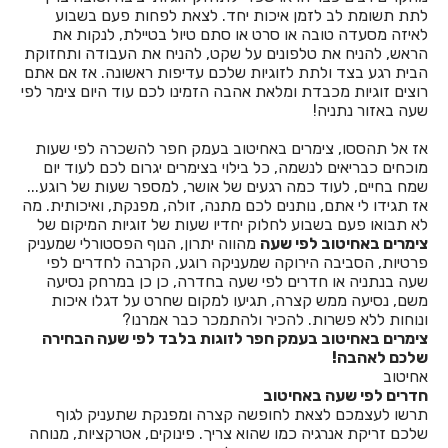
לתת תשומת לב לזמן איכות יחד. לצאת לפחות פעם בשבוע
לאיזה מסעדה טובה או סרט או סתם טיול בטיילת, לנקות את
חדרים לפי שעה באחיהוד
הראש, להניח את טלפונים על שקט, להניח את העבודה ותחזוקת
הבית רגע בצד ולתת לזוגיות שלכם עדיפות ראשונה. אז אם אתם
חדרים לפי שעה באחיטוב
רוצים זוגיות מכבדת ומלאת אהבה הזמינו לכם עוד היום צימר לפי
שעה באזור נתניה!
חדרים לפי שעה באילת
אז אל תהססו, צימרים באחיטוב בעמק חפר להשכרה לפי שעות
חדרים לפי שעה באלישמע
מוכחים כבריאים לנשמה, כל בילוי בצימרים יגרום לכם לעוד יום
שמח בחיים, לעוד כמה רגעים של אושר, למספר שעות של רוגע...
חדרים לפי שעה באלקוש
אז תגידו לי אתם, נותנים לכם מתנה, זולה, מפנקת, ואיכותית. מה
לא תבואו פעם בשבוע לחלוק יחדיו שעות של זוגיות המיקום של
חדרים לפי שעה באמירים
צימרים באחיטוב לפי שעה
מהווה יתרון, הנוף הפסטורלי שמעניק
פרטיות, הסביבה הירוקה שמעניקה רוגע, הקרבה לחדרים לפי
חדרים לפי שעה באניעם
שעה בנתניה או חדרים לפי שעה בחדרה, כן כן במרחק נסיעה
משם, נסיעה ממש קצרה, תגיעו למקום שחרט על דגלו איכות
חדרים לפי שעה באריאל
ונוחות ללא פשרות. להכיר ולהתמכר כבר אמרנו?
צימרים באחיטוב בעמק חפר לזוגות בלבד לפי שעה הבחירה
חדרים לפי שעה באשבול
שלכם לאהבה!
אחיטוב
חדרים לפי שעה באשדוד
חדרים לפי שעה באחיטוב
תרשו לעצמכם לצאת לחופשה קצרה ומפנקת שתעניק לגוף
חדרים לפי שעה באשקלון
שלכם זריקת אנרגיה כמו שהוא צריך. פינוקים, אטרקציות, מנוחה