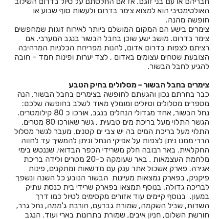
חבריהם או עם בני זוגם. אז אם החלטתם על טיול בדרום השילוב
חדרים לפי שעה בבית לחם הגלילית
האולטימטיבי הוא למצוא צימר בדרום ולעשות סוף שבוע או
חופשה מהנה.
חדרים לפי שעה בבית ליד
צימרים בישע הם המקום המושלם ביותר לאירוח זוגות שמחפשים
צימר בדרום. מושב ישע שוכן בחבל הבשור בנגב המערבי. אם
חדרים לפי שעה בבית נחמיה
רציתם לצפות בדרום אדום, להנות מפריחת הכלניות המרהיבה
הצובעת שטחים עצומים באדום , לצד יערות ופינות חמד – חובה
חדרים לפי שעה בבית עזרא
להגיע לחבל הבשור.
חדרים לפי שעה בבית עריף
צימרים בחבל הבשור – מסלולים בחיק הטבע
כבר בחרתם נכון והגעתם לחופשה בצימרים בחבל הבשור, הנה
חדרים לפי שעה בבית קמה
מספרים מסלולים וטיולים ומומלץ מאוד לשלב בחופשה שלכם:
נחל הבשור, אחד מגדולי הנחלים בנגב, אורכו כ 80 קילומטרים.
חדרים לפי שעה בבית שאן
הגשר התלוי מעל בריכת מים טבעית , גשר שאורכו 80 מטרים,
התלוי מעל בריכת המים בה יש צבי ים קטנים, מעבר לגשר מסלול
חדרים לפי שעה בבית שערים
הררי ממנו ניתן לצפות על אפיקי הנחל וניתן להמשיך עד לחווה
החקלאית. באר רבובה חלק משרידי הכפר הבדואי, שננטש בימי
חדרים לפי שעה בביתר עילית
מלחמת העצמאות , באר שעומקה כ-20 מטרים ולידה בריכת
אגירה. פארק אשכול אתר ענק עם מדשאות ומתקנים, פינות
חדרים לפי שעה בבני עטרות
פיקניק, בפארק נמצאות מעיינות הבשור הנובע כל השנה ונשפך
לבריכה גדולה, בנוסף תמצאו בפארק שרידי בית כנסת עתיק
חדרים לפי שעה בבנימינה
במעון. בנוסף קיימים עוד אזורים מקסימים לטיול כמו דרך
השדות, שביל השקמה, שמורת גברעם, חורבת ג'ממה, נחל גרר,
חדרים לפי שעה בבצרה
חורשת השלום, חניון איבים, שמורת בתרונות בארי ועוד. הנגב