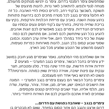
שמחפשים צימר רומנטי בדרום. צימר בו ירגישו מנותקים מהעולם,
מנוחה לגוף ולנפש, להתאהב לאור נרות, להנות מרגעים של
חדרים לפי שעה באחיהוד
תשוקה ,לשכשך בג'קוזי רחב, להרים כוסית לחיי האהבה. כל זה
לא חלום! צימרים בנגב לכל מטרה מחכים לכם בזרועות פתוחות
חדרים לפי שעה באחיטוב
ברגע עונות השנה. באביב עם פריחת הכלניות והרקפות, בקיץ עם
בריכת שחייה פרטית, בחורף עם ג'קוזי חמים ונעים ובסתיו עם
חדרים לפי שעה באילת
הציפורים הנודדות. צימרים בנגב מאפשרים לכם זוגות אוהבים,
להגיע בכל רגע שיתחשק לכם לאהוב. אם מתחשק לכם כמה
חדרים לפי שעה באלישמע
שעות של כיף ביחד במהלך היום, אולי איזה ערב רומנטי, וכמובן
שסוף שבוע קסום בלב הנגב, להנות מארוחות כפריות טעימות,
חדרים לפי שעה באלקוש
לטעום מהשפע של הטבע שמציע מכל טוב הארץ.
חדרים לפי שעה באמירים
אז אם שאלתכם מהי המלצתנו, נאמר שצימרים מגע חובק במושב
ידע צימרים בחבל הבשור, צימרים בנגב המערבי – מציעים 2
חדרים לפי שעה באניעם
יחידות אירוח חדשות, עם חדר שינה נפרד, סלון ומטבחון, חצר
ענקית עם פינות ישיבה, אווירה כפרית שאין כמותה. והפרטיות??
חדרים לפי שעה באריאל
פשוט לא תרגישו באף אחד חוץ מעצמכם.
צימרים בחבל הבשור הם בעצם צימרים בנגב המערבי – המונה
חדרים לפי שעה באשבול
את הישובים הבאים: ישע, אורים, מגן, אוהד, צוהר, עמיעוז, שדה
ניצן, תלמי אליהו, ועוד ישובים קהילתיים קטנים ומקסימים,
חדרים לפי שעה באשדוד
שמחכים לארח אתכם ולהעניק לכם את האירוח הייחודי ביותר.
חדרים לפי שעה באשקלון
צימרים בנגב – שאהבה נפגשת עם הדרום...
דרום ארצנו והנגב הם אזור קסום במיוחד, שאם לא מבקרים בו