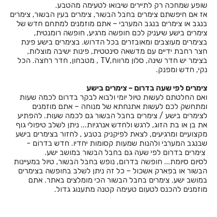
שופע שמחכה רק לתיירים שיבואו לטעימה מהטבע.
חדרים לפי שעה בבצת
אז אם חיפשתם צימרים בחבל הבשור, צימרים בעין הבשור, צימרים
בנגב או צימרים בנגב המערבי – אתם מוזמנים למתחם חדש של
חדרים לפי שעה בבר גיורא
צימרים בישע שיעניק לכם חופשה מרגיע, חופשה רומנטית,
בצימרים מעוצבים ומאובזרים בכל הדרוש. בצימרים בישע פינת
חדרים לפי שעה בברוש
חצר רחבת ידיים עם מדשאה סינטטית, פינות ישיבה מוצלות,
בצימר יש חדר שינה, סלון מרווח,TV , מטבחון, חדר רחצה. הכל
חדרים לפי שעה בברק
נקי, חדש ומפנק.
חדרים לפי שעה בבת ים
צימרים לפי שעה בדרום – צימרים בישע
ואם החלטתם לעשות טיול יומי ולבוא לבקר בדרום לכמה שעות
חדרים לפי שעה בגבע בנימין
ומתחשק לכם לעשות אתנחתא של מנוחה – אתם מוזמנים
לצימרים בישע / צימרים בחבל הבשור גם לכמה שעות. להפתיע
חדרים לפי שעה בגבע כרמל
את בן או בת הזוג, לרגש ולחדש אנרגיות... ניתן לשלב טיפולי גוף
מקצועיים ומרגיעים, לצאת לפיקניק בטבע , לחזור בצימרים בישע
חדרים לפי שעה בגבעת אבני
שבנגב המערבי ולהנות שמעות קסומות יחדיו. חדש בדרום -
צימרים בדרום לפי שעה גם בחבל הבשור במושב ישע.
חדרים לפי שעה בגבעת אולגה
לסיום סיומת... חופשה בדרום, נופש בחבל הבשור, טיול במעיינות
הבשור או בפארק אשכול – כל זה ניתן לשלב בחופשה בצימרים
חדרים לפי שעה בגבעת יערים
במושב ישע. צימרים בחבל הבשור הכי מומלצים באתר. אתם
מוזמנים להכנס לטעום טעימה קטנה מתענוג גדול.
חדרים לפי שעה בגבעת נילי
חדרים לפי שעה בגבעתיים