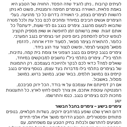
חדרים לפי שעה באשתאול
לעיתים קרובות , ניתן להגיד שזה הפסד. החוויה של הטבע היא
באמת פלאית, האווירה בצימרים חמימה ורומנטית, פשוט לא ניתן
חדרים לפי שעה בבאר שבע
להשוות לצימרים בצפון, כי האווירה בדרום כל כך מרגיעה. בעלי
הצימרים אנשים חביבים במיוחד ומחכים לכם בכל עת ולכל מטרה
חדרים לפי שעה בבוסתן הגליל
שתבואו לטעום מהנגב. צימרים בנגב גם לפי שעות, ידעתם? כל
אותם זוגות שאין ברשותם זמן לחופשה או שאין מספיק תקציב
חדרים לפי שעה בבורגתה
לנופש יכולים להסתפק ביום פינוק זוגי בצימרים בנגב המערבי.
כלומר, להתארח בצימר מפאר, לסעוד יחדיו ארוחה , להזמין
חדרים לפי שעה בבית אלעזרי
מסאג' מקצועי לצימר, ופשוט לנצור עוד רגע ביחד.
צימרים בנגב קיימים גם בנגב הצפוני אז צומת בית קמה, נתיבות,
חדרים לפי שעה בבית אלפא
תלמי ביל"ו. צימרים בתלמי ביל"ו נחשבים למבוקשים במיוחד,
שואלים למה? כדאי לכם לבקר ולהיווכח בעצמכם. רק התמונות
חדרים לפי שעה בבית ג'אן
של בצימרים בתלמי בילו מדברות בעד עצמן. בנוסף צימרים בנגב
קיימים גם במושב תלמים, בבאר שבע, במושב ברוש, במושב
חדרים לפי שעה בבית דגן
מסלול, באשבול.
אם רק דמיינתם את עצמכם על אי בודד, הכל ירוק סביבכם,
חדרים לפי שעה בבית הלל
רומנטיקה עוטפת אתכם, אין צורך לטוס לחוץ לארץ, כל התענוגות
מחכות לכם בצימרים בנגב. כנסו והתרשמו.
חדרים לפי שעה בבית חרות
ישע
צימרים בישע – צימרים בחבל הבשור
חדרים לפי שעה בבית יהושע
דרום הארץ שלנו שופע במרחבים ירוקים, בשדות חקלאיים, בנופים
פתוחים ופסטורליים. הטבע הדרומי מושך אליו אלפי תיירים
חדרים לפי שעה בבית ינאי
המגיעים להתרשם ולבלות בחיק הטבע עם משפחתם, עם