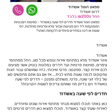
ספאט הוטל אשדוד
חדרים לפי שעה בגדרה
דרום אשדוד
החל
מ₪200
בלבד
חדרים לפי שעה בגורן
ספאט הוטל אשדוד חדרים לפי שעה באשדוד - סוויטות רומנטיות
הממוקמות ליד הים מציעות אבזור מלא ופרטיות מוחלטת, לפי
חדרים לפי שעה בגינוסר
שעות או לינה במחירים מיוחדים ללקוחות האתר!
חדרים לפי שעה בגליל עליון
אשדוד
חדרים לפי שעה בגרנות הגליל
חדרים לפי שעה בדבורה
אשדוד
אזור אשדוד מלא במתחמי אירוח ונופש מכל סוג, החל ממתחמי
חדרים לפי שעה בדובב
צימרים, סוויטות פרטיות ועד חדרים במלונות בוטיק אשר מציעים
לכם אירוח קצר, ספונטני, פרטי ואיכותי, כזה שמושלם עבור זוגות
חדרים לפי שעה בדור
שזקוקים לכמה שעות מחוץ לבית... אז אם גם אתם מחפשים סוג
של בילוי זוגי שונה, פרטי, משתלם ומפנק – חדרים לפי שעה
חדרים לפי שעה בדישון
באשדוד הם בדיוק מה שאתם צריכים לשעות הקרובות!
חדרים לפי שעה בדלתון
חדרים לפי שעה באשדוד
חדרים לפי שעה בהוד השרון
כאן באתר תוכלו למצוא מבחר מתחמי אירוח שונים ומיוחדים
לאירוח שעתי קצר באשדוד, תוכלו למצוא כאן חדרים פרטיים לפי