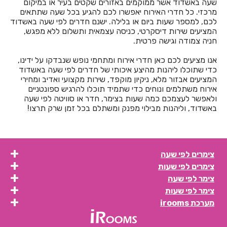
חדרים לפי שעה בהרצליה
שעה באשדוד אשר ממוקמים באזורים שקטים בעיר או במיקום
מרכזי. כל חדרי האירוח יאפשרו לכם להגיע בכל שעה שתתאים
חדרים לפי שעה בורד יריחו
לכם, למספר שעות ביום או בלילה. ישנם חדרים לפי שעה באשדוד
המציעים שירות דיסקרטי, כניסה עצמאית ותשלום ללא מפגש,
חדרים לפי שעה בזיתן
חניה צמודה וגישה פרטית.
חדרים לפי שעה בזכרון יעקב
אנו מציעים לכם כאן חדרי אירוח ומתחמי נופש שנבדקו על ידינו,
כדי שתוכלו ליהנות מהיצע איכותי של חדרים לפי שעה באשדוד
חדרים לפי שעה בזרועה
המציעים אבזור מלא, ניקיון מוקפד, שירות מקצועי ואדיב ומחירי
אירוח משתלמים ונוחים כדי שתמיד תוכלו להרגיש ספונטניים
חדרים לפי שעה בזרעית
ולאפשר לעצמכם כמה שעות בצימר, חדר או סוויטה לפי שעה
באשדוד, וליהנות מבילוי מפנק ומשתלם בכל זמן שרק תרצו!
חדרים לפי שעה בחבצלת השרון
חדרים לפי שעה בחבר
צימרים לפי שעה
חדרים לפי שעה בחגור
צימרים לפי שעות
חדרים לפי שעה בחד
צימר לפי שעה
צימר לפי שעות
חדרים לפי שעה בחד נס
מערכת irooms
חדרים לפי שעה בחדרה