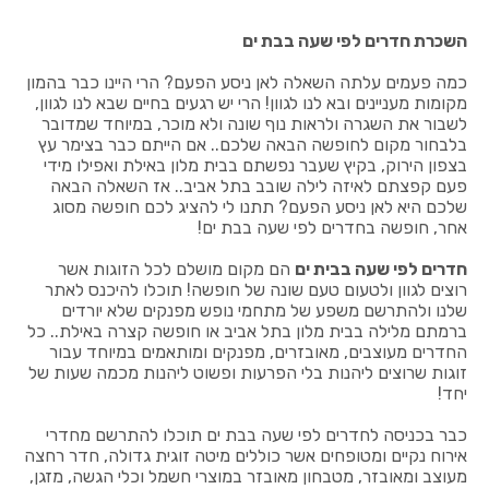
השכרת חדרים לפי שעה בבת ים
כמה פעמים עלתה השאלה לאן ניסע הפעם? הרי היינו כבר בהמון
מקומות מעניינים ובא לנו לגוון! הרי יש רגעים בחיים שבא לנו לגוון,
לשבור את השגרה ולראות נוף שונה ולא מוכר, במיוחד שמדובר
בלבחור מקום לחופשה הבאה שלכם.. אם הייתם כבר בצימר עץ
בצפון הירוק, בקיץ שעבר נפשתם בבית מלון באילת ואפילו מידי
פעם קפצתם לאיזה לילה שובב בתל אביב.. אז השאלה הבאה
שלכם היא לאן ניסע הפעם? תתנו לי להציג לכם חופשה מסוג
אחר, חופשה בחדרים לפי שעה בבת ים!
חדרים לפי שעה בבית ים
הם מקום מושלם לכל הזוגות אשר
רוצים לגוון ולטעום טעם שונה של חופשה! תוכלו להיכנס לאתר
שלנו ולהתרשם משפע של מתחמי נופש מפנקים שלא יורדים
ברמתם מלילה בבית מלון בתל אביב או חופשה קצרה באילת.. כל
החדרים מעוצבים, מאובזרים, מפנקים ומותאמים במיוחד עבור
זוגות שרוצים ליהנות בלי הפרעות ופשוט ליהנות מכמה שעות של
יחד!
כבר בכניסה לחדרים לפי שעה בבת ים תוכלו להתרשם מחדרי
אירוח נקיים ומטופחים אשר כוללים מיטה זוגית גדולה, חדר רחצה
מעוצב ומאובזר, מטבחון מאובזר במוצרי חשמל וכלי הגשה, מזגן,