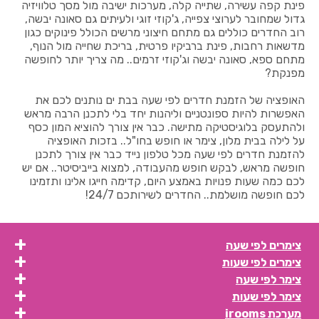
פינת קפה עשירה, שתייה קלה, מערכות ישיבה מול מסך טלוויזיה
גדול שמחובר לערוצי צפייה, ג'קוזי זוגי ולעיתים גם סאונה יבשה,
רוב החדרים כוללים גם מתחם חיצוני מרשים הכולל פינוקים כגון
מדשאות רחבות, פינת ברביקיו פרטית, בריכת שחייה מול הנוף,
מתחם ספא, סאונה יבשה וג'קוזי זרמים.. מה צריך יותר לחופשה
מפנקת?
האופציה של הזמנת חדרים לפי שעה בבת ים נותנים לכם את
האפשרות להיות ספונטניים וליהנות יחד בלי לתכנן הרבה מראש
ולהתעסק בלוגיסטיקה מתישה. כבר אין צורך להוציא המון כסף
על לילה בבית מלון, צימר או חופש בחו"ל.. בזכות האופציה
להזמנת חדרים לפי שעה מכל טלפון נייד כבר אין צורך לתכנן
חופשה מראש, לבקש חופש מהעבודה, למצוא בייביסיטר.. אם יש
לכם כמה שעות פנויות באמצע היום, קדימה חייגו אלינו ותזמינו
לכם חופשה מושלמת.. החדרים לשירותכם 24/7!
צימרים לפי שעה
צימרים לפי שעות
צימר לפי שעה
צימר לפי שעות
מערכת irooms