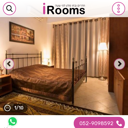
1/10
052-9098592