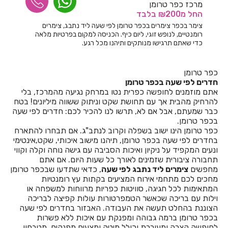
חדרים לפי שעה באשתאול
מרכז כפר טרומן
החל
מ₪200
בלבד
חדרים לפי שעה בבאר שבע
צימר בכפר צימרים בכפר טרומן לפי שעה ליד נתבג, צימרים
רומנטיים, לנופש זוגי, ליום כיף. הכניסה למקום בפרטיות מלאה
חדרים לפי שעה בבוסתן הגליל
כדי שאתם תרגישו מנותקים ותיהנו מכל רגע.
חדרים לפי שעה בבורגתה
כפר טרומן
חדרים לפי שעה בבית אלעזרי
חדרים לפי שעה בכפר טרומן
אתם מוזמנים לחופשה כפרית נטו במרחק נגיעה מהמרכז, בלי
חדרים לפי שעה בבית אלפא
להרחיק מהבית אך עם תחושת שקט וניתוק ששווה מיליונים! בטח
כבר שמעתם, אבל אם לא, תרשו לנו להכיר לכם: חדרים לפי שעה
חדרים לפי שעה בבית ג'אן
בכפר טרומן.
כפר טרומן הינו ישוב בשפלה וקרוב לנתב"ג. אם תבחרו להתארח
חדרים לפי שעה בבית דגן
בחדרים לפי שעה בכפר טרומן, תיהנו מישוב איכותי, שקט,אינטימי
ונעים המקפיד על ניקיון ואיכות הסביבה עם גישה נוחה וקלה וקווי
חדרים לפי שעה בבית הלל
תחבורה ציבורית שזמינים לאורך כל שעות היום. אם אתם
מחפשים
צימרים ליד נתבג לפי שעה
, כדאי שתדעו שבכפר טרומן
חדרים לפי שעה בבית חרות
מחכים לכם מתחמי אירוח המציעים בקתות עץ רומנטיות
המתאימות לכל חגיגה, סוויטות כפריות מרווחות למשפחה או
חדרים לפי שעה בבית יהושע
וילות עם בריכה שכאשר הטמפרטורות עולות קפיצה לבריכה
הצוננת בהחלט תעשה את העבודה. האבזור בחדרים לפי שעה
חדרים לפי שעה בבית ינאי
בכפר טרומן ברמה גבוהה ומפנקת עם איכות ללא פשרות
לחופשה קצרה ומעוררת וכולל מיטה ומצעים מפנקים, מטבחון