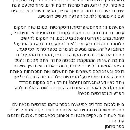
חדרים לפי שעה בבית לחם הגלילית
מאובזר, ג'קוזי זוגי, חצר פרטית רחבת ידיים, מרוהטת עם פינת
ישיבה ומאובזרת בהרבה ירוק בעיניים, מלאה באווירה פסטורלית
חדרים לפי שעה בבית ליד
ועם נוף פנורמי ללא כל הפרעה ורעשים חיצוניים.
חדרים לפי שעה בבית נחמיה
אם אתם זוג המחפש פרטיות ודיסקרטיות, כמובן שזה המקום
עבורכם. זה הזמן וזה המקום לקחת כוס שמפניה איכותית ביד,
חדרים לפי שעה בבית עזרא
ליהנות מהבילוי הזוגי והאינטימי שלכם. זה המקום להגשים
חלומות ופנטזיות סוערות ללא כל התערבות וללא כל הפרעה!
חדרים לפי שעה בבית עריף
תחשבו על זה, אתם מגיעים לצימרים בכפר טרומן לפי שעה,
מחנים את הרכב בחניה מקורה ופרטית, המפתח ממתין לכם
חדרים לפי שעה בבית קמה
בתיבת השירות הממוקמת בכניסה לחדר, אתם מבלים ונהנים
בצימר המאובזר לפרטי פרטים, כמה שאתם רוצים ואיך שאתם
חדרים לפי שעה בבית שאן
רוצים ובעזיבתכם משאירים את התשלום ואת המפתחות באותה
התיבה. אתם שומרים על הפרטיות שלכם בצורה מוחלטת! אף
חדרים לפי שעה בבית שערים
אחד לא יודע שהגעתם והייתם! זה רק אתם במקום מבודד
ומנותק! כאן באמת זה אתם וזה הטוויסט לשגרה שלכם! ללא
חדרים לפי שעה בביתר עילית
הפרעות ובפרטיות מלאה!
חדרים לפי שעה בבני עטרות
בואו לבלות בחדרים לפי שעה בכפר טרומן בפרטיות מלאה עם
מחירים משתלמים ונוחים. אם אתם מחפשים מקום איכותי, פרטי
חדרים לפי שעה בבנימינה
ונוח לשהות בו, לקיים פנטזיות ולאהוב ללא גבולות, צלצלו והזמינו
עוד היום.
חדרים לפי שעה בבצרה
כפר טרומן