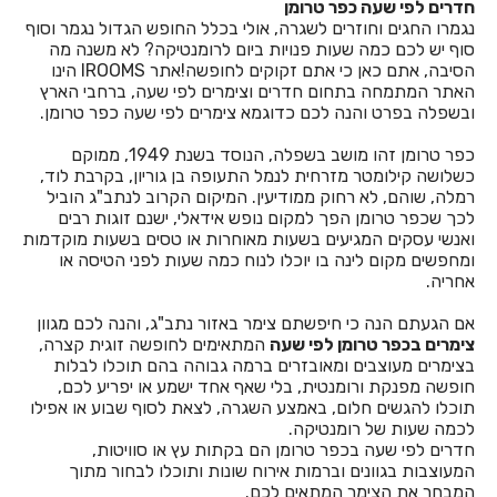
חדרים לפי שעה כפר טרומן
חדרים לפי שעה בבצת
נגמרו החגים וחוזרים לשגרה, אולי בכלל החופש הגדול נגמר וסוף
סוף יש לכם כמה שעות פנויות ביום לרומנטיקה? לא משנה מה
חדרים לפי שעה בבר גיורא
הסיבה, אתם כאן כי אתם זקוקים לחופשה!אתר IROOMS הינו
האתר המתמחה בתחום חדרים וצימרים לפי שעה, ברחבי הארץ
חדרים לפי שעה בברוש
ובשפלה בפרט והנה לכם כדוגמא צימרים לפי שעה כפר טרומן.
חדרים לפי שעה בברק
כפר טרומן זהו מושב בשפלה, הנוסד בשנת 1949, ממוקם
כשלושה קילומטר מזרחית לנמל התעופה בן גוריון, בקרבת לוד,
חדרים לפי שעה בבת ים
רמלה, שוהם, לא רחוק ממודיעין. המיקום הקרוב לנתב"ג הוביל
לכך שכפר טרומן הפך למקום נופש אידאלי, ישנם זוגות רבים
חדרים לפי שעה בגבע בנימין
ואנשי עסקים המגיעים בשעות מאוחרות או טסים בשעות מוקדמות
ומחפשים מקום לינה בו יוכלו לנוח כמה שעות לפני הטיסה או
חדרים לפי שעה בגבע כרמל
אחריה.
חדרים לפי שעה בגבעת אבני
אם הגעתם הנה כי חיפשתם צימר באזור נתב"ג, והנה לכם מגוון
צימרים בכפר טרומן לפי שעה
המתאימים לחופשה זוגית קצרה,
חדרים לפי שעה בגבעת אולגה
בצימרים מעוצבים ומאובזרים ברמה גבוהה בהם תוכלו לבלות
חופשה מפנקת ורומנטית, בלי שאף אחד ישמע או יפריע לכם,
חדרים לפי שעה בגבעת יערים
תוכלו להגשים חלום, באמצע השגרה, לצאת לסוף שבוע או אפילו
לכמה שעות של רומנטיקה.
חדרים לפי שעה בגבעת נילי
חדרים לפי שעה בכפר טרומן הם בקתות עץ או סוויטות,
המעוצבות בגוונים וברמות אירוח שונות ותוכלו לבחור מתוך
חדרים לפי שעה בגבעתיים
המבחר את הצימר המתאים לכם.