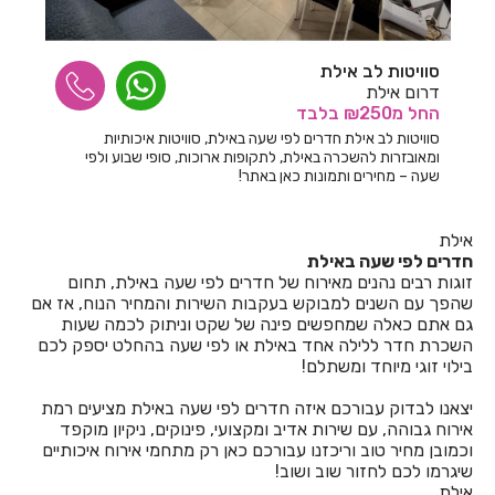
חדרים לפי שעה באחיהוד
סוויטות לב אילת
חדרים לפי שעה באחיטוב
דרום אילת
החל
מ₪250
בלבד
חדרים לפי שעה באילת
סוויטות לב אילת חדרים לפי שעה באילת, סוויטות איכותיות
ומאובזרות להשכרה באילת, לתקופות ארוכות, סופי שבוע ולפי
חדרים לפי שעה באלישמע
שעה – מחירים ותמונות כאן באתר!
חדרים לפי שעה באלקוש
אילת
חדרים לפי שעה באמירים
חדרים לפי שעה באילת
זוגות רבים נהנים מאירוח של חדרים לפי שעה באילת, תחום
חדרים לפי שעה באניעם
שהפך עם השנים למבוקש בעקבות השירות והמחיר הנוח, אז אם
גם אתם כאלה שמחפשים פינה של שקט וניתוק לכמה שעות
חדרים לפי שעה באריאל
השכרת חדר ללילה אחד באילת או לפי שעה בהחלט יספק לכם
בילוי זוגי מיוחד ומשתלם!
חדרים לפי שעה באשבול
יצאנו לבדוק עבורכם איזה חדרים לפי שעה באילת מציעים רמת
חדרים לפי שעה באשדוד
אירוח גבוהה, עם שירות אדיב ומקצועי, פינוקים, ניקיון מוקפד
וכמובן מחיר טוב וריכזנו עבורכם כאן רק מתחמי אירוח איכותיים
חדרים לפי שעה באשקלון
שיגרמו לכם לחזור שוב ושוב!
אילת