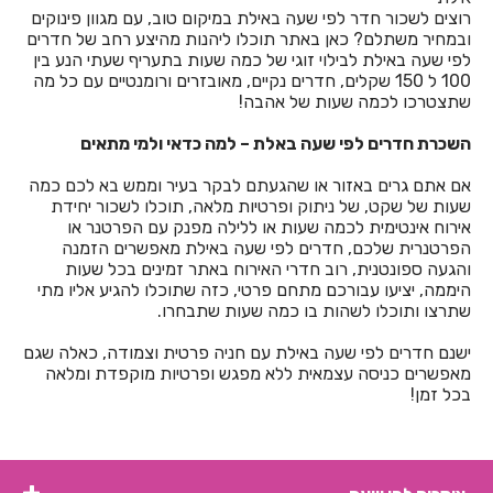
חדרים לפי שעה באשתאול
רוצים לשכור חדר לפי שעה באילת במיקום טוב, עם מגוון פינוקים
ובמחיר משתלם? כאן באתר תוכלו ליהנות מהיצע רחב של חדרים
חדרים לפי שעה בבאר שבע
לפי שעה באילת לבילוי זוגי של כמה שעות בתעריף שעתי הנע בין
100 ל 150 שקלים, חדרים נקיים, מאובזרים ורומנטיים עם כל מה
חדרים לפי שעה בבוסתן הגליל
שתצטרכו לכמה שעות של אהבה!
חדרים לפי שעה בבורגתה
השכרת חדרים לפי שעה באלת – למה כדאי ולמי מתאים
חדרים לפי שעה בבית אלעזרי
אם אתם גרים באזור או שהגעתם לבקר בעיר וממש בא לכם כמה
שעות של שקט, של ניתוק ופרטיות מלאה, תוכלו לשכור יחידת
חדרים לפי שעה בבית אלפא
אירוח אינטימית לכמה שעות או ללילה מפנק עם הפרטנר או
הפרטנרית שלכם, חדרים לפי שעה באילת מאפשרים הזמנה
חדרים לפי שעה בבית ג'אן
והגעה ספונטנית, רוב חדרי האירוח באתר זמינים בכל שעות
היממה, יציעו עבורכם מתחם פרטי, כזה שתוכלו להגיע אליו מתי
חדרים לפי שעה בבית דגן
שתרצו ותוכלו לשהות בו כמה שעות שתבחרו.
חדרים לפי שעה בבית הלל
ישנם חדרים לפי שעה באילת עם חניה פרטית וצמודה, כאלה שגם
מאפשרים כניסה עצמאית ללא מפגש ופרטיות מוקפדת ומלאה
חדרים לפי שעה בבית חרות
בכל זמן!
חדרים לפי שעה בבית יהושע
חדרים לפי שעה בבית ינאי