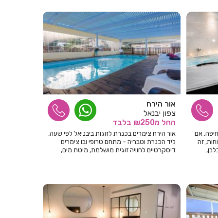
אור הירח
צפון יבנאל
החל
מ₪250
בלבד
יפה, אם
אור הירח צימרים בכנרת לזוגות ביבניאל לפי שעה,
ות, זה
ליד הכנרת וטבריה - מתחם טרופי ובו צימרים
בן,
דיסקרטיים לחוויה זוגית מושלמת, מיטת מים,
טית וברמת
ג'קוזי, חניה צמודה להשכרה לפי שעות.