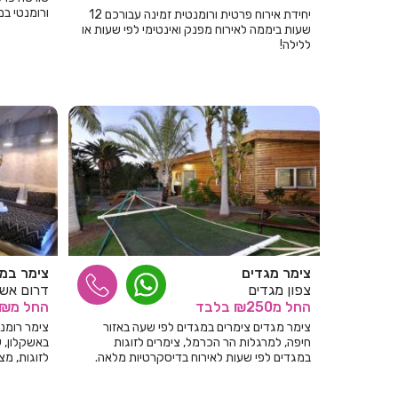
ורומנטי במ
יחידת אירוח פרטית ורומנטית זמינה עבורכם 12
שעות ביממה לאירוח מפנק ואינטימי לפי שעות או
ללילה!
צימר מגדים
צימר במר
צפון מגדים
דרום אשק
החל
מ₪250
בלבד
החל
מ₪
צימר מגדים צימרים במגדים לפי שעה באזור
צימר רומנט
חיפה, למרגלות הר הכרמל, צימרים לזוגות
באשקלון, ע
במגדים לפי שעות לאירוח בדיסקרטיות מלאה.
לזוגות, מצ
24/7!