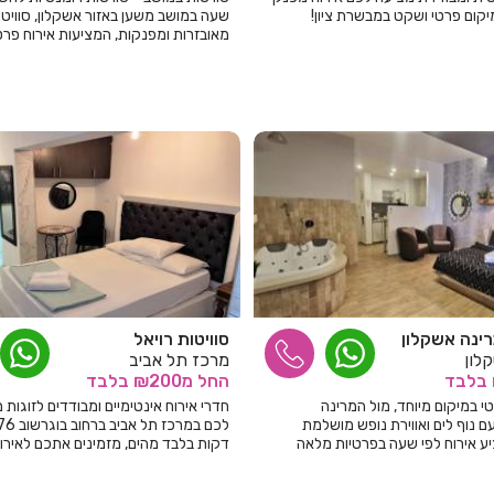
יקום פרטי ושקט במבשרת ציון!
שעה במושב משען באזור אשקלון, סוויטו
מאובזרות ומפנקות, המציעות אירוח פרט
שעה בדיסקרטיות מלאה!
ינה אשקלון
סוויטות רויאל
לון
מרכז תל אביב
בלבד
החל
מ₪200
בלבד
י במיקום מיוחד, מול המרינה
חדרי אירוח אינטימיים ומבודדים לזוגות 
ם נוף לים ואווירת נופש מושלמת
יע אירוח לפי שעה בפרטיות מלאה
דקות בלבד מהים, מזמינים אתכם לאירו
ומפנק בפרטיות ודיסקרטיות מלאה.