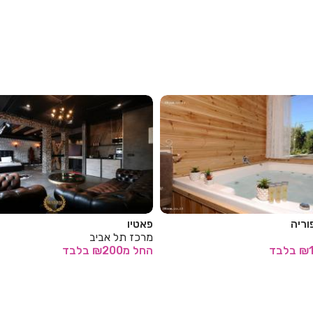
אדם וחווה
ביב
צפון מגדים
בלבד
החל
מ₪200
בלבד