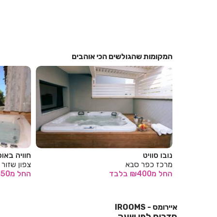
המקומות שהגולשים הכי אוהבים
חוויה באופוריה
פאטיו
צפון שזור
מרכז תל א
החל
מ₪150
בלבד
החל
מ₪200
איירומס - IROOMS
חדרים לפי שעה