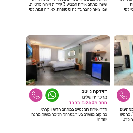
ת
שעה, מתחם אירוח המציע 3 יחידות אירוח פרטיות,
י לפי
עם יציאה לחצר גדולה ומטופחת. לאירוח זוגות לפי
שעות, לינה ונופש.
דוידקה נייטס
מרכז ירושלים
החל
מ₪250
בלבד
ממתינים
חדרי אירוח רומנטיים במתחם חדש ויוקרתי,
לכם במרכז תל אביב ברחוב בוגרשוב 76, כחמש
במיקום מושלם בעיר במרחק הליכה משוק מחנה
ח פרטי
יהודה!