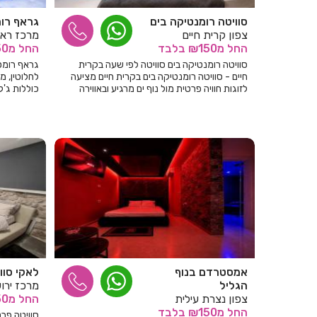
סוויטה רומנטיקה בים
גראף רו
צפון קרית חיים
מרכז ראשו
החל
מ₪150
בלבד
החל
מ₪350
סוויטה רומנטיקה בים סוויטה לפי שעה בקרית
גראף רומס 
חיים - סוויטה רומנטיקה בים בקרית חיים מציעה
לחלוטין, 
לזוגות חוויה פרטית מול נוף ים מרגיע ובאווירה
כוללות ג'קו
שקטה ונעימה...
אמסטרדם בנוף
לאקי סוו
הגליל
מרכז ירו
צפון נצרת עילית
החל
מ₪150
החל
מ₪150
בלבד
סוויטה פר