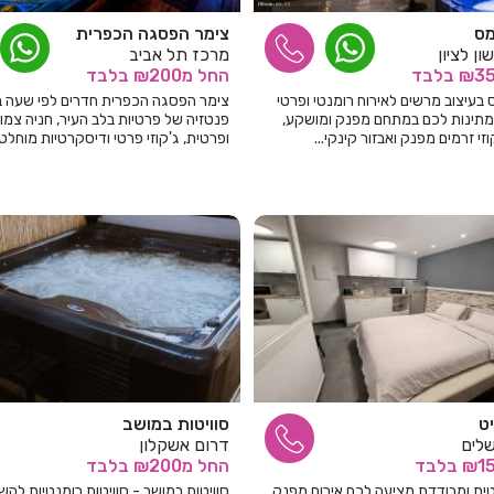
מס
צימר הפסגה הכפרית
ן לציון
מרכז תל אביב
בלבד
החל
מ₪200
בלבד
בעיצוב מרשים לאירוח רומנטי ופרטי
צימר הפסגה הכפרית חדרים לפי שעה ב
ממתינות לכם במתחם מפנק ומושקע,
פנטזיה של פרטיות בלב העיר, חניה צמו
זי זרמים מפנק ואבזור קינקי...
ופרטית, ג'קוזי פרטי ודיסקרטיות מוחלט
יט
סוויטות במושב
שלים
דרום אשקלון
בלבד
החל
מ₪200
בלבד
טית ומבודדת מציעה לכם אירוח מפנק
סוויטות במושב - סוויטות רומנטיות להש