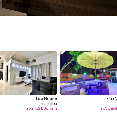
Black House
To
צפון חיפה
בלבד
החל
מ₪200
בלבד