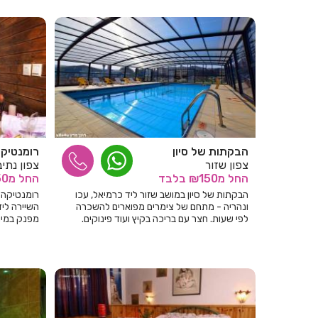
הבקתות של סיון
רומנטיקה
צפון שזור
צפון נתיב
החל
מ₪150
בלבד
החל
מ₪150
הבקתות של סיון במושב שזור ליד כרמיאל, עכו
רומנטיקה 
ונהריה - מתחם של צימרים מפוארים להשכרה
השיירה לי
לפי שעות. חצר עם בריכה בקיץ ועוד פינוקים.
מפנק במיו
דיסקרטיות מובטחת לכל
דיסקרטי ופ