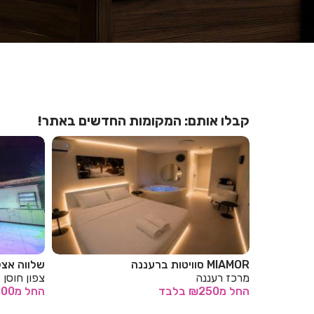
קבלו אותם: המקומות החדשים באתר!
שלווה אצל רובי
p House
צפון חוסן
צפון חיפה
החל
מ₪300
בלבד
החל
מ₪200