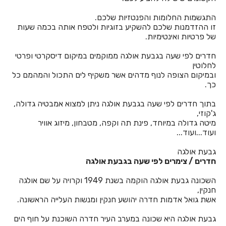
התגשמות החלומות והפנטזיות שלכם.
חדרים לפי שעה באחיהוד
זו ההזדמנות שלכם להשקיע בזוגיות ולטפח אותה בכמה שעות
של פרטיות ואינטימיות.
חדרים לפי שעה באחיטוב
חדרים לפי שעה בגבעת אולגה ממוקמים במיקום דיסקרטי ופרטי
חדרים לפי שעה באילת
לחלוטין
ובמיקום הצופה לנוף מדהים אשר משקיף לים התכול והמהמם כל
חדרים לפי שעה באלישמע
כך.
חדרים לפי שעה באלקוש
בתוך חדרים לפי שעה בגבעת אולגה ניתן למצוא אמבטיה גדולה,
ג'קוזי,
חדרים לפי שעה באמירים
מיטה גדולה במיוחד, פינת תה וקפה, מטבחון, מיזוג אוויר
ועוד...ועוד...
חדרים לפי שעה באניעם
גבעת אולגה
חדרים לפי שעה באריאל
חדרים / צימרים לפי שעה בגבעת אולגה
חדרים לפי שעה באשבול
השכונה גבעת אולגה הוקמה בשנת 1949 וקרויה על שם אולגה
חנקין,
חדרים לפי שעה באשדוד
אשת גואל אדמות חדרה יהושע חנקין ומנשות העלייה הראשונה.
חדרים לפי שעה באשקלון
גבעת אולגה היא שכונה במערב העיר חדרה השוכנת על חוף הים