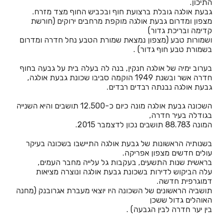
התיכון.
חדרים לפי שעה באשתאול
גבעת אולגה גובלת ברצועת חוף ובכביש החוף מצד מזרח.
מצפון ומדרום גבעת אולגה מוקפת מרחבים ירוקים (חורשת
חדרים לפי שעה בבאר שבע
קדימה ובריכת גדור)
ושמורות טבע (מצפון נמצאת שמורת הטבע נחל חדרה ומדרום
חדרים לפי שעה בבוסתן הגליל
בשמורת טבע חוף גדור) .
חדרים לפי שעה בבורגתה
בערוב ימיה של אולגה חנקין, בנה לה בעלה בית על גבעה בחוף
חדרה אשר ובשנת 1949 הוקמה סביבו שכונת גבעת אולגה,
חדרים לפי שעה בבית אלעזרי
גבעת אולגה נבנתה רבדים רבדים.
חדרים לפי שעה בבית אלפא
השכונה גבעת אולגה מונה כיום כ-12.500 תושבים והיא השנייה
בגודלה בעיר חדרה,
חדרים לפי שעה בבית ג'אן
המונה 88.783 תושבים נכון לדצמבר 2015.
חדרים לפי שעה בבית דגן
בשנותיה הראשונות של גבעת אולגה התיישבו בשכונה בעיקר
עולים חדשים מצפון אפריקה.
חדרים לפי שעה בבית הלל
בראשית שנות התשעים, בעקבות גל עלייה מחבר העמים,
עלה הביקוש לדירות בשכונת גבעת אולגה ונוצרה מציאות
חדרים לפי שעה בבית חרות
דמוגרפית חדשה.
תושביה הראשונים של השכונה היו יוצאי מעברת אגרובנק (מחנה
חדרים לפי שעה בבית יהושע
האוהלים גדול ששכן
בין יער חדרה לבין הגבעה) .
חדרים לפי שעה בבית ינאי