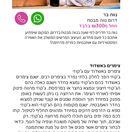
חדרים לפי שעה בכפר יונה
נווה בר
דרום נווה מבטח
חדרים לפי שעה בכפר נטר
החל
מ₪300
בלבד
חדרים לפי שעה בכפר סבא
נווה בר חדרים לפי שעה בנווה מבטח בדרום, המקום שיפתיע
אתכם כל פעם מחדש, העיצוב המרשים המשלב את האווירה
הפסטורליות עם אותנטיות כפרית מדהימה!
חדרים לפי שעה בכפר קיש
חדרים לפי שעה בכפר שמאי
צימרים באשדוד
חדרים לפי שעה בכפר תבור
צימרים באשדוד עם ג'קוזי
ג'קוזי הפך לחלק בלתי נפרד בצימרים רבים. ישנם צימרים
חדרים לפי שעה בכרכום
באשדוד בהם הג'קוזי נמצא בחדר וישנם כאלה בהם
הג'קוזי חיצוני ונמצא בחצר או במרפסת. ג'קוזי מהווה פינוק
חדרים לפי שעה בכרם מהרל
אמיתי לאורחי הצימר. את הרחצה בו ניתן לעשות באופן
מפנק במיוחד תוך הוספת שמנים או קצף שניתן למצוא
חדרים לפי שעה בכרמי יוסף
בחדר האמבטיה. ישנם מקומות בהם הג'קוזי הוא ג'קוזי
ספא בו הזרמים חזקים במיוחד ומהווים תחליף לטיפול. קחו
חדרים לפי שעה בכרמיאל
לכם כמה ימים בהם תוכלו להנות מרחצה בג'קוזי, רק
שניכם, תוך שתיה של משקה משובח וצפיה על הנוף. כדאי
חדרים לפי שעה בלוטם
לבחור צימרים אשר פונים אל הים על מנת שהתמונה