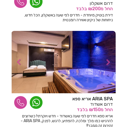
חדרים לפי שעה בהרצליה
דרום אשקלון
החל
מ₪200
בלבד
חדרים לפי שעה בורד יריחו
דירת בוטיק מיוחדת - חדרים לפי שעה באשקלון, הכל חדש,
ניחוחות של ניקיון ואווירה רומנטית
חדרים לפי שעה בזיתן
חדרים לפי שעה בזכרון יעקב
חדרים לפי שעה בזרועה
חדרים לפי שעה בזרעית
חדרים לפי שעה בחבצלת השרון
חדרים לפי שעה בחבר
חדרים לפי שעה בחגור
חדרים לפי שעה בחד
ARIA SPA אריא ספא
דרום אשדוד
חדרים לפי שעה בחד נס
החל
מ₪150
בלבד
אריא ספא חדרים לפי שעה באשדוד - חדש ויוקרתי! כשרוצים
חדרים לפי שעה בחדרה
להרגיש כמו מלך ומלכה, להפתיע, לרגש, לפנק, ARIA SPA -
זהירות זה ממכר!!