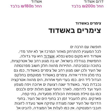
דרום אשדוד
אשדוד
החל
מ₪200
בלבד
החל
מ₪180
בלבד
חדרים לפי שעה באחיהוד
חדרים לפי שעה באחיטוב
צימרים באשדוד
צימרים באשדוד
חדרים לפי שעה באילת
חדרים לפי שעה באלישמע
חופשה עם הרבה ים
חדרים לפי שעה באלקוש
לכל המעוניין להתרחק מאזור המרכז אך לא יותר מדי,
אשדוד היא מקום נופש נפלא.
אשדוד
היא עיר גדולה,
חדרים לפי שעה באמירים
החמישית בגודלה בישראל. יש בה מגוון רחב של אטרקציות,
בתוכה ובסביבתה. התיירות מהווה חלק חשוב מפרנסתה
חדרים לפי שעה באניעם
של העיר ולכן ישנו מגוון רחב של צימרים באשדוד, כמו גם
בתי מלון וחדרי אירוח. צימרים באשדוד ממוקמים בחלקם
חדרים לפי שעה באריאל
הגדול ליד הים. כמו בערי חוף אחרות, הים מהווה אטרקציה
נכבדת בעיר. באשדוד ישנה רצועת ים ארוכה ויפה מצפון
חדרים לפי שעה באשבול
העיר ועד לדרומה. לאורך החוף ישנם חולות יפים ולבנים
כמו גם טיילת מטופחת הכוללת מסעדות, בתי קפה,
חדרים לפי שעה באשדוד
פארקים. ניתן להעביר זמן רב בחוף הים של העיר. בחוף
הדרומי של העיר ישנה מצודה עתיקה אשר נועדה לזוגות
חדרים לפי שעה באשקלון
חובבי רומנטיקה. אין כמו לעלות אל המצודה, להביט אל