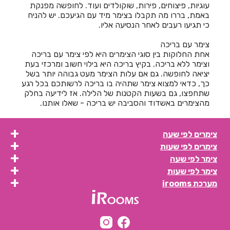
עוגיות, פיצוחים, פירות, שוקולדים ועוד. לחופשה מפנקת
חדרים לפי שעה במודיעין
באמת, בררו מה תקבלו בצימר מיד עם הגיעכם. יש להניח
כי תגיעו רעבים לאחר הנסיעה אליו.
חדרים לפי שעה במושב אדירים
צימר עם בריכה
חדרים לפי שעה במושב אומן
אחת החלוקות בין סוגי הצימרים היא לפי צימר עם בריכה
וצימר ללא בריכה. בקיץ בריכה היא בילוי חשוב ומרכזי בעת
חדרים לפי שעה במושב הודיה
יציאה לחופשה. גם אם עלות הצימר מעט גבוהה יותר בשל
כך, כדאי למצוא צימר שתהיה בו בריכה לרשותכם בכל רגע
חדרים לפי שעה במושב היוגב
שתחפצו, גם בשעות הקטנות של הלילה. אז לידיעה בחלק
מהצימרים באשדוד והסביבה יש בריכה - שאלו אותנו.
חדרים לפי שעה במושב זכריה
חדרים לפי שעה במושב מיטב
צימרים לפי שעה
חדרים לפי שעה במושב משען
צימרים לפי שעות
צימר לפי שעה
חדרים לפי שעה במושב נועם
צימר לפי שעות
חדרים לפי שעה במושב פתחיה
מערכת irooms
חדרים לפי שעה במושב רחוב
חדרים לפי שעה במזכרת בתיה