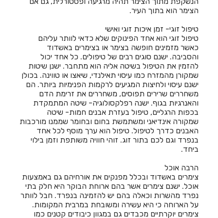
הנשקפת מתוך הצימר תהיה מרגיעה ופסטורלית, גם אם
חדרים לפי שעה בליבנים
הצימר הוא בתוך העיר.
חדרים לפי שעה בלימן
טיפול זוגי- זמן איכות זוגי ואישי
טיפול זוגי הוא אחד הפינוקים שלא כדאי לוותר עליהם
חדרים לפי שעה בלפיד
כאשר מזמינים חופשה בצימר או בצימרים באשדוד
והסביבה. ישנם סוגים רבים של טיפולים. כל אחד יכול
חדרים לפי שעה בלפידות
להזמין את הטיפול בשיטה אליה הוא מתחבר. ישנן שיטות
שמקורן מהמזרח כמו עיסוי תאילנדי, שיאצו או טווינה. בכולן
חדרים לפי שעה במבוא ביתר
ישנם עיסוי ולחיצות המגיעים לרקמות הפנימיות ביותר. הם
משחררים שרירים תפוסים, משחררים את זרימת הדם
חדרים לפי שעה במבשרת ציון
והאנרגיות בגוף. ישנה רפלקסולוגיה- שיטה המתמקדת
בכפות הרגליים, טיפול בעזרת אבנים חמות- שיטה
חדרים לפי שעה במגדים
שמקורה אינדיאני ומשתמשת בחום ובחומר שממנו מורכבות
האבנים כדרך לטיפול. טיפול הוא ערך מוסף לכל אחד
חדרים לפי שעה במגדל
בנפרד וגם לכם בתור זוג. זוהי חוויה משותפת וזמן בילוי
ביחד.
חדרים לפי שעה במגדל העמק
הרבה אוכל
חדרים לפי שעה במגידו
צימרים באשדוד ובכלל מפנקים את אורחיהם גם באמצעות
אוכל. ישנם צימרים אשר בהם ארוחת הבוקר היא חלק בתי
חדרים לפי שעה במגן שאול
נפרד מהשרות וכאלה בהם יש להזמינה בנפרד. חבל לוותר
על הארוחה כי היא עשירה ומשובחת במרבית המקומות.
חדרים לפי שעה במדרך עוז
צימרים יוקרתיים מכבדים גם במגוון כיבודים קטנים כמו