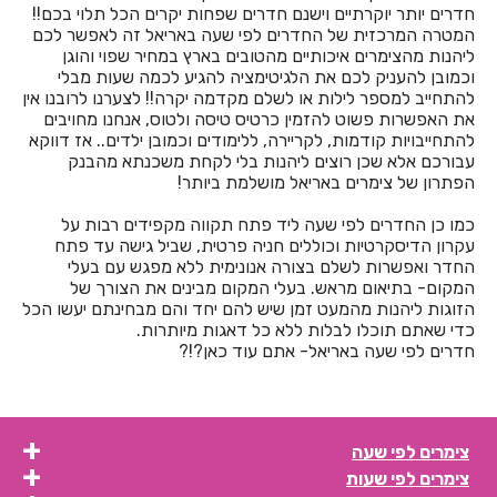
חדרים יותר יוקרתיים וישנם חדרים שפחות יקרים הכל תלוי בכם!!
חדרים לפי שעה בבית לחם הגלילית
המטרה המרכזית של החדרים לפי שעה באריאל זה לאפשר לכם
ליהנות מהצימרים איכותיים מהטובים בארץ במחיר שפוי והוגן
חדרים לפי שעה בבית ליד
וכמובן להעניק לכם את הלגיטימציה להגיע לכמה שעות מבלי
להתחייב למספר לילות או לשלם מקדמה יקרה!! לצערנו לרובנו אין
חדרים לפי שעה בבית נחמיה
את האפשרות פשוט להזמין כרטיס טיסה ולטוס, אנחנו מחויבים
להתחייבויות קודמות, לקריירה, ללימודים וכמובן ילדים.. אז דווקא
חדרים לפי שעה בבית עזרא
עבורכם אלא שכן רוצים ליהנות בלי לקחת משכנתא מהבנק
הפתרון של צימרים באריאל מושלמת ביותר!
חדרים לפי שעה בבית עריף
כמו כן החדרים לפי שעה ליד פתח תקווה מקפידים רבות על
חדרים לפי שעה בבית קמה
עקרון הדיסקרטיות וכוללים חניה פרטית, שביל גישה עד פתח
החדר ואפשרות לשלם בצורה אנונימית ללא מפגש עם בעלי
חדרים לפי שעה בבית שאן
המקום- בתיאום מראש. בעלי המקום מבינים את הצורך של
הזוגות ליהנות מהמעט זמן שיש להם יחד והם מבחינתם יעשו הכל
חדרים לפי שעה בבית שערים
כדי שאתם תוכלו לבלות ללא כל דאגות מיותרות.
חדרים לפי שעה באריאל- אתם עוד כאן?!?
חדרים לפי שעה בביתר עילית
חדרים לפי שעה בבני עטרות
חדרים לפי שעה בבנימינה
צימרים לפי שעה
צימרים לפי שעות
חדרים לפי שעה בבצרה