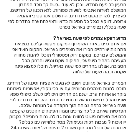
הרעיון כל פעם מחדש, ובכן לא עוד...לשם כך נולד הפתרון
המושלם לאירוח אינטימי לשעות ספורות, ללא תכנון של חודשים,
חדרים לפי שעה באחיהוד
לא צריך לשריין מקום או חדרים, התשלום אטרקטיבי וההנאה
צרופה, דווקא בגלל כל הסיבות כדאי ורצוי להתארח בחדרים לפי
חדרים לפי שעה באחיטוב
שעה בכללי, ובצימרים באריאל בפרט.
חדרים לפי שעה באילת
מדוע דווקא צמרים לפי שעה באריאל ?
אם אתם גרים באזור השומרון והמיקום מקשה עליכם במציאת
חדרים לפי שעה באלישמע
פתרונות יצירתיים הכירו את הצימרים באריאל, המקום האידיאלי
והמושלם עבורכם, במקום ירוק ופסטורלי תוכלו ליהנות מחוויה
חדרים לפי שעה באלקוש
מעצימה במחיר מינימאלי, המיקום שקט ונגיש והרחק מכל
הסביבה, אצלנו בחדרים לפי שעה באריאל, תוכלו למצוא פינה
חדרים לפי שעה באמירים
שקטה וכמה שעות של שלווה.
חדרים לפי שעה באניעם
הצמרים באריאל מגוונים וישנם לא מעט אופציות וסגנון של חדרים,
תוכלו להנות מצמרים מרווחים עם או בלי ג'קוזי, אפשריות לארוחת
חדרים לפי שעה באריאל
בוקר או ארוחת ערב, ישנם גם חדרים היכולים לשלב טיפולי ספא
שונים והכל בתיאום מראש ובמחירים נוחים. האבזור בחדרים לפי
חדרים לפי שעה באשבול
שעה באריאל ברמה גבוהה תוך הקפדה על הנוחות שלכם,
הפרטיות שאתם כל כך צריכים ומגוון הפינוקים הקטנים שיקפיצו
חדרים לפי שעה באשדוד
לכם את האירוח פשוט לחוויה אחת גדולה. נרות ריחניים? בקבוק
יין איכותי? מגבות רכות ונעימות? מסך טלוויזיה עם כבלים?
חדרים לפי שעה באשקלון
אינטרנט אלחוטי? מטבחון מאובזר? זמינות של צוות האירוח 24