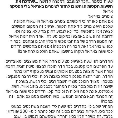
שעות ביממה...הכל למענכם ולמטרה קדושה ...
שתזכרו את
חדרים לפי שעה באשתאול
השעות הקסומות ותשובו לחזור לצימרים באריאל בלי הפסקה
.
אריאל
חדרים לפי שעה בבאר שבע
צימרים באריאל
אם אתם כאן זה כי חיפשתם צימרים באריאל או שאולי הכוונה
חדרים לפי שעה בבוסתן הגליל
שלכם היא צימרים ליד פתח תקווה. אריאל זה המקום המושלם
לצאת אליו לחופשה, כדי לא לנסוע רחוק מדיי, לא צפונה ולא
חדרים לפי שעה בבורגתה
דרומה זה פשוט באמצע ובמיקום מעולה!! אחד היתרונות אריאל
זה המגוון הרחב של מתחמי נופש והבילוי הרבים ומהנים. לבחור
חדרים לפי שעה בבית אלעזרי
לנפוש באריאל זאת הבחירה הנכונה! אם אתם מחפשים חדרים
לפי שעה באריאל תיקחו בחשבון שאתם הולכים להתאהב!!
חדרים לפי שעה בבית אלפא
החדרים לפי שעה באריאל מציעים חדרי אירוח מעוצבים ומאובזרים
חדרים לפי שעה בבית ג'אן
עד הפרטים הכי קטנים. בכל חדר תוכלו למצוא מיטה זוגית רחבה
ונוחה אשר מוצעת במצעים איכותיים ונעימים, ג'קוזי זוגי בתוך
חדרים לפי שעה בבית דגן
החדר, חצר רחצה מפנק הכולל מגבות רכות וכלי רחצה מפנקים,
מטבחון מצויד הכולל מוצרי חשמל רבים וכלי הגשה, מערכת
חדרים לפי שעה בבית הלל
ישיבה זוגית מול מסך צפייה המחובר לכבלים, מיזוג אוויר, רשת
אינטרנט, פינת קפה איכותית וכיבוד קל.. חדרים לפי שעה באריאל
חדרים לפי שעה בבית חרות
זה הטרנד הבא בתחום הנופש.. בואו תטעמו ממנו גם אתם.. זה
ממכר!!
חדרים לפי שעה בבית יהושע
המחיר של בילוי בחדרים לפי שעה ליד רעננה משתלמים כמעט
לכל כיס. האירוח בצימרים מסוג זה יכול להתחיל מ- 200 ₪ לזוג
חדרים לפי שעה בבית ינאי
בלבד, זה בעיקר תלוי בסוג החדר שביקשתם לנפוש בו. ישנם