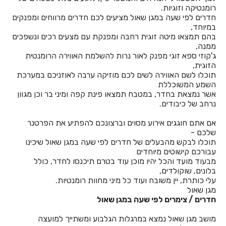
רומנטיקה וזוגיות.
חדרים לפי שעה במגן שאול מציעים לכם חדרים מרווחים ומפנקים
חדרים לפי שעה באחיהוד
במיוחד,
בהם תמצאו מיטה זוגית רחבה ומפנקת עם מצעים רכים ונשפכים
חדרים לפי שעה באחיטוב
ממנה,
ג'קוזי ספא זוגי מפנק לאור נרות להשלמת האווירה הרומנטית
חדרים לפי שעה באילת
הזוגית,
תוכלו לשם האווירה לשים לכם מוזיקה ערבה לאוזניכם במערכת
חדרים לפי שעה באלישמע
השמע המשוכללת
אשר נמצאת בחדר, במטבח תמצאו פינת קפה ומיני בר וכן מגוון
חדרים לפי שעה באלקוש
נרחב של כיבודים.
חדרים לפי שעה באמירים
אם אתם חוגגים אירוע מסוים וברצונכם להפתיע את הפרטנר
שלכם -
חדרים לפי שעה באניעם
תוכלו לבקש מהבעלים של חדרים לפי שעה במגן שאול שיכינו
עבורכם קישוטים מיוחדים
חדרים לפי שעה באריאל
מבעוד מועד והכל יהיו מוכן עוד בטרם תיכנסו לחדר, כולל
בלונים, שוקולדים,
חדרים לפי שעה באשבול
עלי כותרת, יין משובח ועוד כל מיני מחוות רומנטיות.
מגן שאול
חדרים לפי שעה באשדוד
חדרים / צימרים לפי שעה במגן שאול
חדרים לפי שעה באשקלון
מושב מגן שאול נמצא במרגלות הגלבוע ומשתייך למועצה