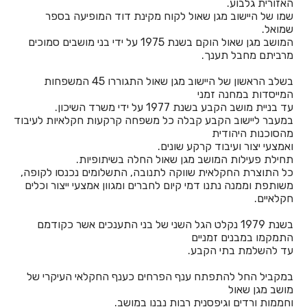
האזורית גלבוע.
חדרים לפי שעה באשתאול
שמו של היישוב מגן שאול לקוח מקינת דוד המופיעה בספר
שמואל.
חדרים לפי שעה בבאר שבע
המושב מגן שאול הוקם בשנת 1975 על ידי בני מושבים סמוכים
מרביתם מחבל תענך.
חדרים לפי שעה בבוסתן הגליל
בשלב הראשון של היישוב מגן שאול התגוררו 45 המשפחות
חדרים לפי שעה בבורגתה
המייסדות במחנה זמני
עד בניית מושב הקבע בשנת 1977 על ידי משרד השיכון.
חדרים לפי שעה בבית אלעזרי
במעבר ליישוב הקבע קבלה כל משפחה קרקעות חקלאיות לעיבוד
מהסוכנות היהודית
חדרים לפי שעה בבית אלפא
ואמצעי יצור ועיבוד קרקע שונים.
תחילת פעילות המושב מגן שאול החלה בשיתופיות.
חדרים לפי שעה בבית ג'אן
כל התוצרת החקלאית שווקה לתנובה, התשלומים נכנסו לקופה,
משותפת וממנה נתנו דמי קיום לחברים ומגוון אמצעי ייצור וכלים
חדרים לפי שעה בבית דגן
חקלאיים.
חדרים לפי שעה בבית הלל
בשנת 1979 נקלט הגל השני של בני התענכים אשר כקודמם
התמקמו במבנים זמניים
חדרים לפי שעה בבית חרות
עד להשלמת בתי הקבע.
חדרים לפי שעה בבית יהושע
במקביל החל להתפתח ענף הפרחים כענף החקלאי העיקרי של
מושב מגן שאול
חדרים לפי שעה בבית ינאי
וחממות ורדים וגיפסנית רבות נבנו במושב.