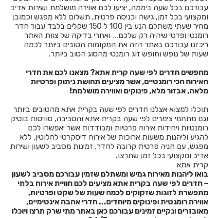
עבורכם בכל שעה ביממה, יציעו לכם אווירה מושלמת ושירות אדיב
חדרים לפי שעה בכפר יונה
ומקצועי בכל זמן, גישה וכניסה פרטית, תשלום ללא מפגש וכמובן
מחיר שעתי משתלם הנע בין 100 ל 150 שקלים בלבד עבור חדר
חדרים לפי שעה בכפר נטר
רומנטי ופרטי שיהיה רק שלכם... ואחרי בדיקה של צוות האתר
ריכזנו עבורכם באתר הזה את המקומות הטובים ביותר לכמה
חדרים לפי שעה בכפר סבא
שעות של נופש וחופש זוג רומנטי מהסוג הטוב ביותר.
חדרים לפי שעה בכפר קיש
מחפשים חדרים לפי שעה קרית אתא? מצאנו לכם את חדרי
האירוח הכי רומנטיים, אשר מציעים תחושת ניתוק ופרטיות
חדרים לפי שעה בכפר שמאי
מלאה, אבזור מלא, פינוקים ואווירה מושלמת!
חדרים לפי שעה בכפר תבור
תוכלו למצוא אצלנו חדרים לפי שעה בקרית אתא מהטובים ביותר
וגם מתחמי צימרים לפי שעה בקרית אתא והסביבה, סוויטות בוטיק
חדרים לפי שעה בכרכום
רומנטיות ויחידות אירוח פרטיות ומבודדות אשר יאפשרו לכם
להגיע וליהנות משעות ארוכות של אירוח דיסקרטי לחלוטין, ללא
חדרים לפי שעה בכרם מהרל
מפגש, עם חניה פרטית קרובה לחדר, זמינות מסביב לשעון ושירות
אדיב ומקצועי בכל זמן שתרצו.
חדרים לפי שעה בכרמי יוסף
קרית אתא
בואו ליהנות מאירוח גמיש ומשתלם שזמין עבורכם מסביב לשעון
חדרים לפי שעה בכרמיאל
– חדרים לפי שעה בקרית אתא מציעים לכם חוויית אירוח בלתי
מתפשרת לזוגות שזקוקים לכמה שעות של שקט ופרטיות,
חדרים לפי שעה בלוטם
אווירה רומנטית ופינוקים מיוחדים... חדרי אהבה אינטימיים,
מאובזרים ונקיים זמינים עבורכם כאן באתר מתי שרק תרצו ויוכלו