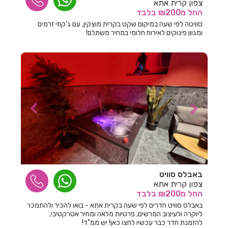
חדרים לפי שעה בהרצליה
צפון קרית אתא
החל
מ₪200
בלבד
חדרים לפי שעה בורד יריחו
סוויטה לפי שעה במיקום שקט בקרית מוצקין, עם ג'קוזי זרמים
ומגוון פינוקים לאירוח חלומי במחיר משתלם!
חדרים לפי שעה בזיתן
חדרים לפי שעה בזכרון יעקב
חדרים לפי שעה בזרועה
חדרים לפי שעה בזרעית
חדרים לפי שעה בחבצלת השרון
חדרים לפי שעה בחבר
חדרים לפי שעה בחגור
חדרים לפי שעה בחד
באבלס סוויט
צפון קרית אתא
חדרים לפי שעה בחד נס
החל
מ₪200
בלבד
באבלס סוויט חדרים לפי שעה בקרית אתא - בואו להכיר ולהתמכר
חדרים לפי שעה בחדרה
ליוקרה ולעיצוב המרשים, פרטיות מלאה ומחיר אטרקטיבי,
להזמנת חדר כבר עכשיו לחצו כאן! יש ממ"ד!