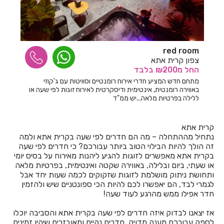
חדרים לפי שעה בכורזים
חדרים לפי שעה בכחל
חדרים לפי שעה בכלנית
red room‏
צפון קרית אתא
חדרים לפי שעה בכפר אדומים
החל
מ₪200
בלבד
מתחם חדש המציע חדרי אירוח רומנטיים וסוויטות עם ג'קוזי
חדרים לפי שעה בכפר אוריה
באווירה רומנטית, אינטימית ודיסקרטית לאירוח זוגות לפי שעה או
ללילה בפרטיות מלאה...יש ממ"ד
חדרים לפי שעה בכפר אחים
חדרים לפי שעה בכפר ברוך
קרית אתא
נתחיל מההתחלה – מה הם חדרים לפי שעה בקרית אתא ולמה
חדרים לפי שעה בכפר גליקסון
זה הולך להיות הבילוי הטוב ביותר עבורכם? כי חדרים לפי שעה
בקרית אתא מאפשרים לזוגות להגיע ליהנות מאירוח על בסיס יומי
חדרים לפי שעה בכפר ויתקין
או שעתי, ביום ובלילה, באווירה שקטה ואינטימית, בפרטיות מלאה
ותחושת ניתוק מושלמת לזוגות שזקוקים לכמה שעות יחד אבל
חדרים לפי שעה בכפר ורדים
לגמרי לבד, הם יאפשרו לכם להיות הכי ספונטניים שיש ולהזמין
חדר אפילו ממש מהרגע לעוד שעה!
חדרים לפי שעה בכפר חנניה
אז יצאנו לבדוק איזה חדרים לפי שעה בקרית אתא והסביבה יוכלו
חדרים לפי שעה בכפר טרומן
לספק עבורכם מענה מדויק, חדרים נקיים ומאובזרים שיהיו זמינים