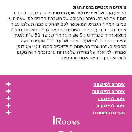
חדרים לפי שעה בבית לחם הגלילית
צימרים רומנטיים ברמת הגולן
ההיצע הרב של
צימרים לפי שעה ברמות
מופנה בעיקר לטובת
חדרים לפי שעה בבית ליד
זוגות אך לא רק. היתרון הבולט של השכרת חדרים לפי שעה הוא
כמובן המחיר הגמיש, המאפשר לכם להחליט כמה תשלמו עבור
חדרים לפי שעה בבית נחמיה
אותו חדר. כידוע, המחיר משתנה בהתאם לרמת האירוח. תוכלו
למצוא חדר סטנדרטי ל 3 שעות במחיר של עד 50 ש"ח לשעה
חדרים לפי שעה בבית עזרא
ומאידך סוויטה לפי שעה במחיר של עד 100 שקלים לשעה
מקסימום. זהו אחד הרעיונות האידאליים לבילוי זוגי יוצא דופן
חדרים לפי שעה בבית עריף
שמחירו לא יעלה על מחירה של ארוחת ערב וכאמור אין מקום
להשוואה בין ההנאה שהם מספקים.
חדרים לפי שעה בבית קמה
חדרים לפי שעה בבית שאן
חדרים לפי שעה בבית שערים
צימרים לפי שעה
צימרים לפי שעות
חדרים לפי שעה בביתר עילית
צימר לפי שעה
חדרים לפי שעה בבני עטרות
צימר לפי שעות
מערכת irooms
חדרים לפי שעה בבנימינה
חדרים לפי שעה בבצרה