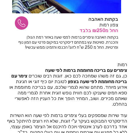
חדרים לפי שעה באחיהוד
בקתות האהבה
חדרים לפי שעה באחיטוב
צפון רמות
החל
מ₪250
בלבד
חדרים לפי שעה באילת
בקתות האהבה צימרים ברמות לפםי שעה באזור רמת הגולן
והכנרת. סוויטות עץ במתחם דיסקרטי במיקום פרטי עם המון נוף
חדרים לפי שעה באלישמע
ופרטיות. החל מ 250 ש"ח לזוג! הכנסו והזמינו ממש עכשיו!
חדרים לפי שעה באלקוש
רמות
חדרים לפי שעה באמירים
צימרים עם בריכה מחוממת ברמות לפי שעה
כן, גם זה משהו שמחכה לכם כאן. זוגות רבים שוכרים
צימר עם
חדרים לפי שעה באניעם
בריכה מחוממת לפי שעה בצפון
לטובת יום כיף זוגי או חגיגת
אירוע מיוחד. מתחם שהוא לגמרי שלכם, עם בבריכה מחוממת או
חדרים לפי שעה באריאל
ספא חמים שיעניקו לכם חווית נופש זוגית אחרת לגמרי ממה
שאתם מכירים. ושוב, המחיר הופך את כל העניין הזה לאפשרי
חדרים לפי שעה באשבול
בהחלט.
חדרים לפי שעה באשדוד
עוד שירות שמספקים בעלי צימרים ברמות לפי שעה הוא השירות
הדיסקרטי המבוקש בעיקר ע"י זוגות, שלא היו רוצים להיתקל באף
חדרים לפי שעה באשקלון
אחד בדרכם לערב אינטימי ויוכלו להיכנס אל הצימר באופן עצמי,
ללא כל מפגש עם אורחים נוספים או עם בעלי המקום, בד"כ