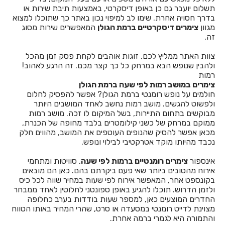
חדרים לפי שעה באשתאול
תשלום יועבר גם כן באופן דיסקרטי, באמצעות תיבת שירות או
בדרך חסויה אחרת. שימו לב למיפוי נכון באתר כך שתוכלו למצוא
חדרים לפי שעה בבאר שבע
מגוון
צימרים דיסקרטיים ברמת הגולן
המאפשרים שירות מסוג
זה.
חדרים לפי שעה בבוסתן הגליל
צוות האתר ממליץ לכם, זוגות אוהבים לקחת פסק זמן מהכל
חדרים לפי שעה בבורגתה
ולהבין שנופש הבא במרחק כל כך קצר מכם. זה הרגע לאהוב!
רמות
חדרים לפי שעה בבית אלעזרי
צימרים במושב רמות לפי שעה ברמת הגולן
חולמים על נופש רומנטי ברמת הגולן? אפשר להפסיק לחלום
חדרים לפי שעה בבית אלפא
ולפשוט להגשים. מושב רמות נחשב לאחד המושבים היותר
מבוקשים בתחום התיירות, בשל המיקום לו זכה. מושב רמות
חדרים לפי שעה בבית ג'אן
ממוקם במרחק של כשני קילומטרים בלבד מחופה של הכנרת,
מכאן אפשר להסיק שהנופים העוטפים את המושב, מהווים חלק
חדרים לפי שעה בבית דגן
נכבד מהיותו מוקד אטרקטיבי לבילוי ונופש.
חדרים לפי שעה בבית הלל
אינספור
צימרים רומנטיים ברמות לפי שעה
, סוויטות ומתחמי
אירוח מהטובים ביותר שאי פעם ביקרתם בהם. כאן הם מובאים
חדרים לפי שעה בבית חרות
בקונספט אחר, המאפשר אירוח לפי שעות במחיר שווה לכל כיס
ולזמן הדרוש. תוכלו להגיע באופן ספונטני לחלוטין לאחד ממבחר
חדרים לפי שעה בבית יהושע
החדרים המוצעים כאן, למספר שעות בודדות בערב כחלופה
מצוינת לדייט רומנטי במסעדה או סרט, שהרי המחיר באותו הטווח
חדרים לפי שעה בבית ינאי
והתמורה היא לגמרי ברמה אחרת.