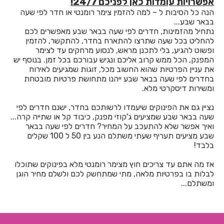
אפשרויות עומדות כאן לפניכם 24/7!
חדרים לפי שעה בעין יהב
הנה כל הסיבות ל – למה להזמין צימר רומנטי או חדר לפי שעה
בבאר שבע...
חדרים לפי שעה בעין יעקב
נתחיל מהזמינות, חדרים לפי שעה בבאר שבע מאפשרים לכם
להחליט בכל שעה שתרצו להתארח בחדר, להתקשר, להזמין
חדרים לפי שעה בעין עירון
ופשוט להגיע, בלי לתכנן מראש, לנסוע מרחקים עד לצימר
המפנק, הכל ממש קרוב אליכם ונגיש עבורכם בכל זמן. בנוסף יש
חדרים לפי שעה בעכו
את עניין הפרטיות שהוא החשוב מכל, זוגות שמגיעים לאירוח
בחדרים לפי שעה בבאר שבע ייהנו מתחושת פרטיות מובטחת
חדרים לפי שעה בעמק חפר
ומשירות דיסקרטי מלא.
חדרים לפי שעה בעמק יזרעאל
נציין גם את הפינוקים שיעמדו לרשותכם בחדר, ישנם חדרים לפי
שעה בבאר שבע שמציעים ג'קוזי מפנק, כיבוד קל או שתייה קרה...
חדרים לפי שעה בעמקה
ואיך אפשר שלא להתעכב על המחיר? חדרים לפי שעה בבאר
שבע מציעים תעריף שעתי משתלם הנע בין 50 ל 100 שקלים
חדרים לפי שעה בעפולה
בלבד!
חדרים לפי שעה בערד
אז מה אתם עד צריכים חוץ מצימר רומנטי מלא בפינוקים שתוכלו
לבלות בו בפרטיות מלאה, מתי שמתחשק לכם ולשלם מחיר הוגן
חדרים לפי שעה בפוריה
ומשתלם...
חדרים לפי שעה בפעמי תשז
חדרים לפי שעה בפקיעין החדשה