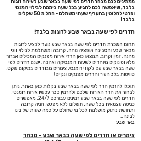
חדרים לפי שעה בסביון
ממתינים לכם מבחר חדרים לפי שעה בבאר שבע לאירוח זוגות
בלבד, שיאפשרו לכם להגיע בכל שעה ביממה לבילוי רומנטי
חדרים לפי שעה בסגולה
ופרטי לחלוטין בתעריף שעתי משתלם - החל מ 50 שקלים
בלבד!
חדרים לפי שעה בסתריה
חדרים לפי שעה בבאר שבע לזוגות בלבד!
חדרים לפי שעה בעבדון
תחום השכרת חדרים לפי שעה בבאר שבע נועד לבציע לזוגות
חדרים לפי שעה בעולש
מבאר שבע והסביבה אופציה נוחה, קרובה ומשתלמת לבילוי זוגי
מהנה, זמין וקרוב. תמצאו כאן חדרי אירוח מפנקים המכילים אבזור
חדרים לפי שעה בעוספיא
מלא ופינוקים מיוחדים לשעות רומנטיקה ואהבה, ישנם חדרים לפי
שעה בבאר שבע עם ג'קוזי רומנטי, צימרים מבודדים במיקום שקט,
חדרים לפי שעה בעופר
סוויטות בלב העיר וחדרים מפנקים ונקיים!
חדרים לפי שעה בעזריקם
תוכלו להזמין חדר לפי שעה בבאר שבע בקלות כאן באתר, ניתן
לבחור את חדר האירוח שלכם ולהזמין כבר עכשיו אירוח רומנטי,
חדרים לפי שעה בעין איילה
חדרים לפי שעה בבאר שבע זמינים עבורכם 24/7, מאפשרים
כניסה עצמאית בכל שעה, תשלום ללא מפגש, חניה קרובה
חדרים לפי שעה בעין דור
ותחושת ניתוק מושלמת לכל מי שחולם על כמה שעות של בינו
לבינה...
חדרים לפי שעה בעין הוד
באר שבע
חדרים לפי שעה בעין ורד
צימרים או חדרים לפי שעה בבאר שבע - מבחר