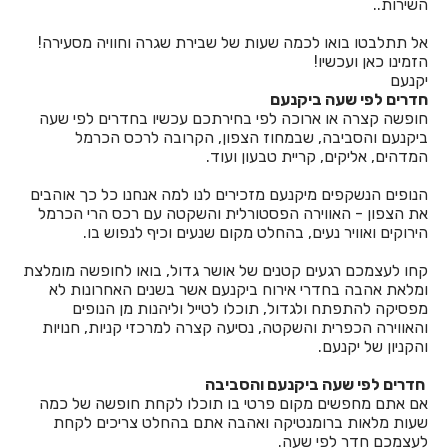
השירות..
חדרים לפי שעה באשתאול
אל תתלבטו בואו לכמה שעות של שבירת שגרה וחוויה מסעירה!
חדרים לפי שעה בבאר שבע
הזמינו כאן ועכשיו!
יקנעם
חדרים לפי שעה בבוסתן הגליל
חדרים לפי שעה ביקנעם
חופשה קצרה או ארוכה לפי בחירתכם עכשיו בחדרים לפי שעה
חדרים לפי שעה בבורגתה
ביקנעם והסביבה, שבמחוז הצפון, הקרובה לרכס הכרמל
המדהים, אליקים, קריית טבעון ועוד.
חדרים לפי שעה בבית אלעזרי
הנופים הנשקפים מיקנעם מזכירים לנו למה אנחנו כל כך אוהבים
חדרים לפי שעה בבית אלפא
את הצפון - האווירה הפסטורלית והשקטה עם רכס הרי הכרמל
הירוקים ואוויר נעים, בהחלט מקום שנעים וכיף לנפוש בו.
חדרים לפי שעה בבית ג'אן
קחו לעצמכם רגעים קטנים של אושר גדול, בואו לחופשה מומלצת
חדרים לפי שעה בבית דגן
ומלאת אהבה בחדרי אירוח ביקנעם אשר בשנים האחרונות לא
מפסיקה להתפתח ולגדול, תוכלו לטייל וליהנות מן הנופים
חדרים לפי שעה בבית הלל
והאווירה הכפרית והשקטה, נסיעה קצרה למרכזי קניות, חנויות
והקניון של יקנעם.
חדרים לפי שעה בבית חרות
חדרים לפי שעה ביקנעם והסביבה
חדרים לפי שעה בבית יהושע
אם אתם מחפשים מקום פרטי בו תוכלו לקחת חופשה של כמה
שעות מלאות ברומנטיקה ואהבה אתם בהחלט צריכים לקחת
חדרים לפי שעה בבית ינאי
לעצמכם חדר לפי שעה.