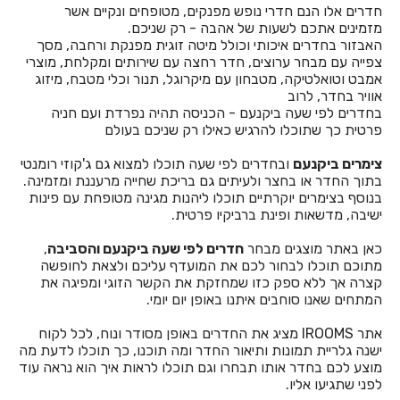
חדרים אלו הנם חדרי נופש מפנקים, מטופחים ונקיים אשר
חדרים לפי שעה בבית לחם הגלילית
מזמינים אתכם לשעות של אהבה - רק שניכם.
האבזור בחדרים איכותי וכולל מיטה זוגית מפנקת ורחבה, מסך
חדרים לפי שעה בבית ליד
צפייה עם מבחר ערוצים, חדר רחצה עם שירותים ומקלחת, מוצרי
אמבט וטואלטיקה, מטבחון עם מיקרוגל, תנור וכלי מטבח, מיזוג
חדרים לפי שעה בבית נחמיה
אוויר בחדר, לרוב
בחדרים לפי שעה ביקנעם - הכניסה תהיה נפרדת ועם חניה
חדרים לפי שעה בבית עזרא
פרטית כך שתוכלו להרגיש כאילו רק שניכם בעולם
חדרים לפי שעה בבית עריף
צימרים ביקנעם
ובחדרים לפי שעה תוכלו למצוא גם ג'קוזי רומנטי
בתוך החדר או בחצר ולעיתים גם בריכת שחייה מרעננת ומזמינה.
חדרים לפי שעה בבית קמה
בנוסף בצימרים יוקרתיים תוכלו ליהנות מגינה מטופחת עם פינות
ישיבה, מדשאות ופינת ברביקיו פרטית.
חדרים לפי שעה בבית שאן
כאן באתר מוצגים מבחר
חדרים לפי שעה ביקנעם והסביבה
,
חדרים לפי שעה בבית שערים
מתוכם תוכלו לבחור לכם את המועדף עליכם ולצאת לחופשה
קצרה אך ללא ספק כזו שמחזקת את הקשר הזוגי ומפיגה את
חדרים לפי שעה בביתר עילית
המתחים שאנו סוחבים איתנו באופן יום יומי.
חדרים לפי שעה בבני עטרות
אתר IROOMS מציג את החדרים באופן מסודר ונוח, לכל לקוח
ישנה גלריית תמונות ותיאור החדר ומה תוכנו, כך תוכלו לדעת מה
חדרים לפי שעה בבנימינה
מוצע לכם בחדר אותו תבחרו וגם תוכלו לראות איך הוא נראה עוד
לפני שתגיעו אליו.
חדרים לפי שעה בבצרה