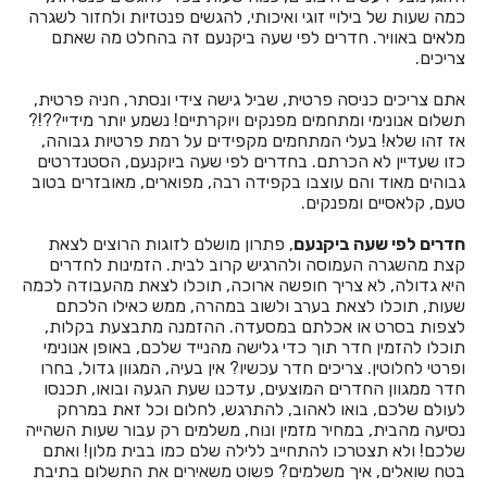
כמה שעות של בילויי זוגי ואיכותי, להגשים פנטזיות ולחזור לשגרה
מלאים באוויר. חדרים לפי שעה ביקנעם זה בהחלט מה שאתם
חדרים לפי שעה באחיהוד
צריכים.
חדרים לפי שעה באחיטוב
אתם צריכים כניסה פרטית, שביל גישה צידי ונסתר, חניה פרטית,
תשלום אנונימי ומתחמים מפנקים ויוקרתיים! נשמע יותר מידיי??!?
חדרים לפי שעה באילת
אז זהו שלא! בעלי המתחמים מקפידים על רמת פרטיות גבוהה,
כזו שעדיין לא הכרתם. בחדרים לפי שעה ביוקנעם, הסטנדרטים
חדרים לפי שעה באלישמע
גבוהים מאוד והם עוצבו בקפידה רבה, מפוארים, מאובזרים בטוב
טעם, קלאסיים ומפנקים.
חדרים לפי שעה באלקוש
חדרים לפי שעה ביקנעם
, פתרון מושלם לזוגות הרוצים לצאת
חדרים לפי שעה באמירים
קצת מהשגרה העמוסה ולהרגיש קרוב לבית. הזמינות לחדרים
היא גדולה, לא צריך חופשה ארוכה, תוכלו לצאת מהעבודה לכמה
חדרים לפי שעה באניעם
שעות, תוכלו לצאת בערב ולשוב במהרה, ממש כאילו הלכתם
לצפות בסרט או אכלתם במסעדה. ההזמנה מתבצעת בקלות,
חדרים לפי שעה באריאל
תוכלו להזמין חדר תוך כדי גלישה מהנייד שלכם, באופן אנונימי
ופרטי לחלוטין. צריכים חדר עכשיו? אין בעיה, המגוון גדול, בחרו
חדרים לפי שעה באשבול
חדר ממגוון החדרים המוצעים, עדכנו שעת הגעה ובואו, תכנסו
לעולם שלכם, בואו לאהוב, להתרגש, לחלום וכל זאת במרחק
חדרים לפי שעה באשדוד
נסיעה מהבית, במחיר מזמין ונוח, משלמים רק עבור שעות השהייה
שלכם! ולא תצטרכו להתחייב ללילה שלם כמו בבית מלון! ואתם
חדרים לפי שעה באשקלון
בטח שואלים, איך משלמים? פשוט משאירים את התשלום בתיבת