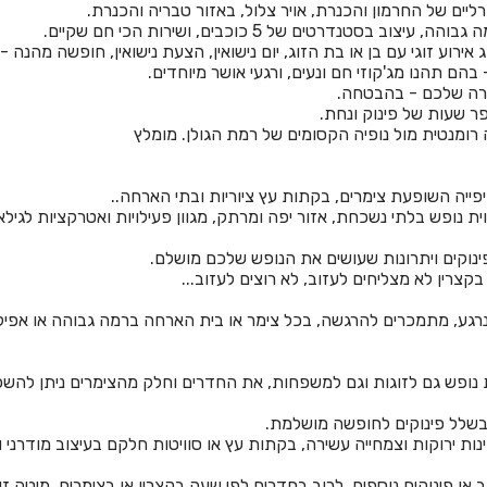
ורליים של החרמון והכנרת, אויר צלול, באזור טבריה והכנרת.
נדרטים של 5 כוכבים, ושירות הכי חם שקיים.
רוע זוגי עם בן או בת הזוג, יום נישואין, הצעת נישואין, חופשה מהנה - ק
ם תהנו מג'קוזי חם ונעים, ורגעי אושר מיוחדים.
ירה שלכם - בהבטחה.
 רומנטית מול נופיה הקסומים של רמת הגולן. מומלץ
יפייה השופעת צימרים, בקתות עץ ציוריות ובתי הארחה..
ת נופש בלתי נשכחת, אזור יפה ומרתק, מגוון פעילויות ואטרקציות לגילא
פינוקים ויתרונות שעושים את הנופש שלכם מושלם.
צרין לא מצליחים לעזוב, לא רוצים לעזוב...
נרגע, מתמכרים להרגשה, בכל צימר או בית הארחה ברמה גבוהה או אפילו
 נופש גם לזוגות וגם למשפחות, את החדרים וחלק מהצימרים ניתן להשכיר 
 בשלל פינוקים לחופשה מושלמת.
 ירוקות וצמחייה עשירה, בקתות עץ או סוויטות חלקם בעיצוב מודרני וחל
ב או פינוקים נוספים, לרוב בחדרים לפי שעה בקצרין או בצימרים, מיטה 