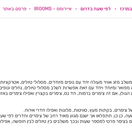
במרכז
לפי שעה בדרום
איירומס - IROOMS
פרסם באתר
שלב מזג אוויר מעולה יחד עם נופים מיוחדים, מסלולי טיולים, אטרקציות,
פואר ומיוחד ויחד עם זאת אפשרות לשלב מסלולי טיולים, נחלים ונופים
 הגולן, אם זה צימרים ברמות, חד נס, צימרים בקצרין ואפילו צימרים באז
 צימרים, בקתות מעץ, סוויטות, מלונות ואפילו חדרי אירוח.
ה, כן כן, תתפלאו אך ישנם מגוון מאוד רחב של צימרים וחדרים לפי שעה
 בצימר פרטי למספר שעות ובכך משלבים בין טיולים לבין חופשה, אפילו