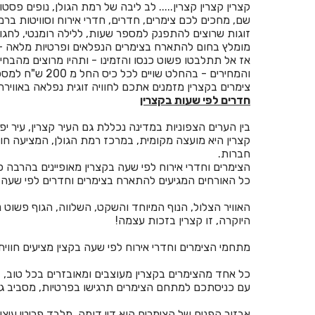
קצרין קצרין קצרין..... לב ליבה של רמת הגולן, נופים פסט
שם, מחכים לכם צימרים, חדרים, חדרי אירוח וסוויטות ברמה גבוהה, עיצוב בסט
זוגות שרוצים להתפנק למספר שעות, ללילה רומנטי, לחגוג אי
מומלץ בחום להתארח בצימרים הנפלאים ופרטיות מלאה - בה
אז אל תתלבטו פשוט כנסו והזמינו - ותהיו מרוצים מהבח
והמחירים - בהחלט שויים לכל כיס החל מ 200 ש"ח למספר שעות של פינוק ונחת.
צימרים בקצרין מזמנים אתכם לחוויה זוגית נפלאה באווירה
חדרים לפי שעות בקצרין
בין הערים הצפוניות במדינה נכללת גם העיר קצרין, עיר יפ
קצרין היא מועצה מקומית, במרכז רמת הגולן, המציעה חווי
חברות.
הצימרים וחדרי אירוח לפי שעה בקצרין מאופיינים בהרבה 
כל האורחים המגיעים להתארח בצימרים וחדרים לפי שעה בק
האוויר הצלול, הנוף המיוחד והשקט, השלווה, הגוף פשוט 
היוקרה, זו קצרין בזכות עצמה!
מתחמי הצימרים וחדרי אירוח לפי שעה בקצין מציעים חווית
כל אחד מהצימרים בקצרין מעוצבים ומאובזרים בכל טוב,
עם כניסתכם למתחם הצימרים תרגישו בפרטיות, מסביב גינות
אבזור הפנים של הצימרים הוא דיי דומה, מלבד פריטי עיצו