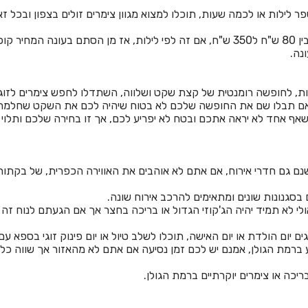
לות או לכמה שעות, תוכלו למצוא מגוון צימרים זולים בצפון ובכל זאת י
אם זה לכמה שעות תוכלו למצוא צימרים במחירים הנעים בין 80 ש"ח ל350 ש"ח, אם זה לפי
נה.
, לחופשה רומנטית של קצת שקט ושלווה, השתדלו לחפש צימרים לזוגות,
 אם תבלו שם את החופשה שלכם לא בטוח שיהיה לכם את השקט שחלמתם
שאף אחד לא יראה אתכם ובטח לא יפריע לכם, אך זו בחירה שלכם ותלוי
ישנם גם חדרי אירוח, אם אתם לא אוהבים את האווירה הכפרית, של בקתות
 בסגנונות שונים ומתאימים להרכב אירוח שונה.
י לא תמיד יהיה הג'קוזי הגדול או בריכה בחצר אך אם הגעתם לנוח זה יכ
 יום הולדת או יום האישה, תוכלו לשלב טיול או יום פינוק זוגי בספא 
ע ברמת הגולן, אמנם יש לכם זמן נסיעה אם אתם לא מהאזור אך שווה כל 
ריכה או צימרים יוקרתיים ברמת הגולן.