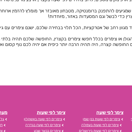
שמגיעים להתפנק ברומנטיקה, מטבחון מאובזר אך מומלץ להזמין ארוחת 
ין כדי לבשל וגם המסעדות באזור, מיוחדות!
וד מגוון רחב של אטרקציות, הכל תלוי בבחירה שלכם, ישנם צימרים עם גי
ן או צימרים בכלל חפשו צימרים בקצרין, החופשה שלכם תהיה בלתי 
אם החופשה קצרה, היה תהיה הרבה יותר כיפית אם יהיה לכם נוף קסום
צימר לפי שעה
צימר לפי שעות
מערכת s
צימרים לפי שעות בבן שמן
צימרים לפי שעה באשקלון
גלי
צימרים לפי שעות בעפולה
צימרים לפי שעה בגדרה
חד
צימרים לפי שעות בירושלים
צימרים בבאר שבע
צו