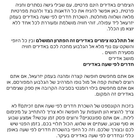
הצימרים באדירים הינם פרטיים, עם שבילי גישה נסתרים וחניה
פרטית, כאן אפשר להניח את כל הדאגות בצד ולהנות מפרטיות
חדרים לפי שעה באחיהוד
מלאה ושלווה מוחלטת. השכרת חדרים לפי שעה באדירים בעמק
יזרעאל ליד עפולה, זוהי חוויה מושלמת ומעוררת לכל אחד ללא
חדרים לפי שעה באחיטוב
יוצא מן הכלל.
חדרים לפי שעה באילת
אל תתלבטו צימרים באדירים זה הפתרון המושלם
ובין כל היופי
והשקט עם נוף מלא אל הגלבוע מחכה לכם באדירים חוויה
חדרים לפי שעה באלישמע
מסעירת חושים .
מושב אדירים
חדרים לפי שעה באלקוש
חדרים לפי שעה באדירים
חדרים לפי שעה באמירים
אם אתם מחפשים חופשה קצרה ומהנה בעמק יזרעאל, אם אתם
רוצים לשתות קפה אל מול נופו המרהיב של הגלבוע המפורסם, או
חדרים לפי שעה באניעם
אם אתם מחפשים בילוי רומנטי בסביבה הקרובה אין ספק שצימרים
באדירים זה המקום.
חדרים לפי שעה באריאל
בזכות הקונספט של השכרת חדרים לפי שעה אתם זכיתם!! לא
חדרים לפי שעה באשבול
צריך להוציא הון תועפות על חופשה ולא צריך להתחייב על מינימום
לילות.. אם אתם ספונטניים? ורוצים פסק זמן עכשיו? אמצע שבוע
חדרים לפי שעה באשדוד
או סוף שבוע, שעתיים או שלוש, הכול תלויי בכם, בזמן הפנוי שיש
לכם ובצורך שלכם. וזה כל היופי בהשכרת חדרים לפי שעה באופן
חדרים לפי שעה באשקלון
כללי ובחדרים לפי שעה באדירים בעיקר.