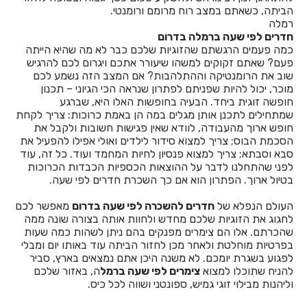
הביתה, כשאתם במצב רוח מרומם ורומנטי.
רמלה
חדרים לפי שעה באחיהוד
חדרים לפי שעה ברמלה בדרום
כמה פעמים הרגשתם שהזוגיות שלכם כבר לא מה שהיא הייתה
חדרים לפי שעה באחיטוב
פעם? שאתם זקוקים למשהו שיעורר אתכם ויגרום לכם להרגיש
שוב את הרומנטיקה וההתלהבות? אם המצב הזה נשמע לכם
חדרים לפי שעה באילת
מוכר, יכול להיות שפניתם לפתרון שנראה הכי הגיוני – תכנון
חופשה זוגית ביחד. הבעיה בחופשות האלו היא, שברגע
חדרים לפי שעה באלישמע
שמתחילים לתכנן אותן מגלים במה הן באמת כרוכות: צריך לקחת
חופש ארוך מהעבודה, לוודא שאין פגישות חשובות ולקבל את
חדרים לפי שעה באלקוש
הסכמת הבוס; צריך למצוא סידור לילדים ואולי אפילו להפעיל את
סבא וסבתא; צריך למצוא פנסיון לחיות המחמד ועוד. כל זה, עוד
חדרים לפי שעה באמירים
לפני שהתחלנו לדבר על ההוצאות הכספיות הכבדות הכרוכות
בטיול ארוך. הפתרון הוא אם כך השכרת חדרים לפי שעה.
חדרים לפי שעה באניעם
העולם הנפלא של
חדרים להשכרה לפי שעה בדרום
מאפשר לכם
חדרים לפי שעה באריאל
לחגוג את הזוגיות שלכם מחדש ולחוות אותה בצורה שונה ממה
שהכרתם. אלו הם צימרים מפנקים בהם ניתן לשהות כמה שעות
חדרים לפי שעה באשבול
בפרטיות מוחלטת ולאחר מכן לחזור הביתה עוד באותו יום ומבלי
לפגוע בשגרת יומכם. לא משנה היכן אתם נמצאים בארץ, סביר
חדרים לפי שעה באשדוד
להניח שתוכלו למצוא
צימרים לפי שעה ברמל
ה, באזור שלכם
וליהנות מבילוי זוגי גמיש, ספונטני ושווה לכל כיס.
חדרים לפי שעה באשקלון