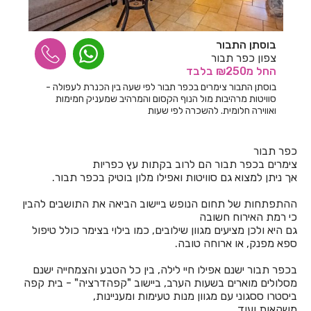
חדרים לפי שעה באחיהוד
בוסתן התבור
חדרים לפי שעה באחיטוב
צפון כפר תבור
החל
מ₪250
בלבד
חדרים לפי שעה באילת
בוסתן התבור צימרים בכפר תבור לפי שעה בין הכנרת לעפולה -
סוויטות מרהיבות מול הנוף הקסום והמרהיב שמעניק חמימות
חדרים לפי שעה באלישמע
ואווירה חלומית. להשכרה לפי שעות
חדרים לפי שעה באלקוש
כפר תבור
חדרים לפי שעה באמירים
צימרים בכפר תבור הם לרוב בקתות עץ כפריות
אך ניתן למצוא גם סוויטות ואפילו מלון בוטיק בכפר תבור.
חדרים לפי שעה באניעם
ההתפתחות של תחום הנופש ביישוב הביאה את התושבים להבין
חדרים לפי שעה באריאל
כי רמת האירוח חשובה
גם היא ולכן מציעים מגוון שילובים, כמו בילוי בצימר כולל טיפול
חדרים לפי שעה באשבול
ספא מפנק, או ארוחה טובה.
חדרים לפי שעה באשדוד
בכפר תבור ישנם אפילו חיי לילה, בין כל הטבע והצמחייה ישנם
מסלולים מוארים בשעות הערב, ביישוב "קפהדרציה" - בית קפה
חדרים לפי שעה באשקלון
ביסטרו ססגוני עם מגוון מנות טעימות ומעניינות,
משקאות ועוד...