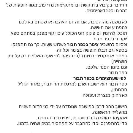
חדרים לפי שעה באשתאול
רדיו בר בקיבוץ בית קשת ובו מתקיימות מדי ערב מגוון הופעות של
זמרים וסטנדאפיסטים.
חדרים לפי שעה בבאר שבע
לא משנה מה הסיבה, אם זה יום האהבה או שסתם בא לכם
חדרים לפי שעה בבוסתן הגליל
להפתיע את האישה,
תוכלו להזמין יום פינוק זוגי הכולל עיסוי גוף מפנק במתחם ספא
חדרים לפי שעה בבורגתה
יוקרתי בכפר תבור
ולסיום להשכיר
צימר בכפר תבור
לשלוש שעות, כך גם תתפנקו
חדרים לפי שעה בבית אלעזרי
בספא וגם תבלו חופשה בצימר וכל זה,
במחיר אטרקטיבי במיוחד (כי בצימר לפי שעה משלמים רק על זמן
חדרים לפי שעה בבית אלפא
השהייה)
וגם בזמן הפנוי שלכם.
חדרים לפי שעה בבית ג'אן
כפר תבור
לפי שעהצימרים בכפר תבור
חדרים לפי שעה בבית דגן
כפר תבור הוא יישוב השוכן למרגלות הר תבור, באזור הגליל
התחתון,
חדרים לפי שעה בבית הלל
לא רחוק מנצרת ועפולה.
חדרים לפי שעה בבית חרות
היישוב החל דרכו כמושבה שנוסדה על ידי בני הדור השנייה
מהעלייה הראשונה,
חדרים לפי שעה בבית יהושע
שהקימו במושבה כרם שקדים, זיתים וכרם גפנים,
כדי להתפרנס וכדי להתגבר על המחסור במים שהיה בזמנו.
חדרים לפי שעה בבית ינאי