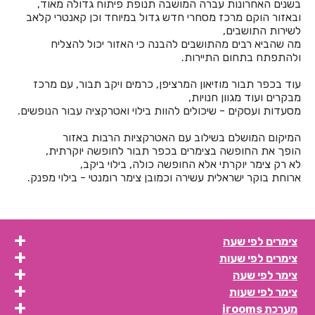
בשנים האחרונות עברה המושבה תנופת פיתוח גדולה מאוד,
חדרים לפי שעה בבית לחם הגלילית
ובאזור הוקם מרכז מסחרי חדש גדול במיוחד וכן קאנטרי קלאב
לשירות התושבים,
חדרים לפי שעה בבית ליד
מה שהביא רבים מהתושבים להבנה כי האזור יכול להצליח
ולהתפתח בתחום התיירות.
חדרים לפי שעה בבית נחמיה
עוד בכפר תבור מוזיאון המרציפן, כרמים ויקב תבור, עם מרכז
חדרים לפי שעה בבית עזרא
מבקרים ועוד מגוון חנויות,
מסעדות ועסקים - שיכולים להוות בילוי ואטרקציה עבור הנופשים.
חדרים לפי שעה בבית עריף
המיקום המושלם בשילוב עם האטרקציות הרבות באזור
חדרים לפי שעה בבית קמה
הופך את החופשה בצימרים בכפר תבור לחופשה יוקרתית,
לא רק צימר יוקרתי אלא החופשה כולה, בילוי ביקב,
חדרים לפי שעה בבית שאן
ארוחת בוקר ישראלית עשירה וכמובן צימר רומנטי - בילוי מפנק.
חדרים לפי שעה בבית שערים
חדרים לפי שעה בביתר עילית
צימרים לפי שעה
חדרים לפי שעה בבני עטרות
צימרים לפי שעות
צימר לפי שעה
חדרים לפי שעה בבנימינה
צימר לפי שעות
חדרים לפי שעה בבצרה
מערכת irooms