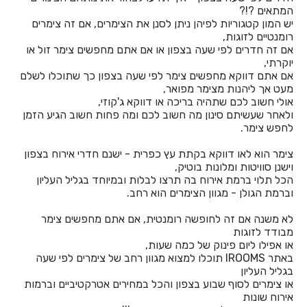
המתאים ?!?
יש המון קטגוריות לפיהן ניתן לסנן את הצימרים, אם זה צימרים
חדרים לפי שעה באחיהוד
רומנטיים לזוגות,
אם זה חדרים לפי שעה בצפון או אם אתם מחפשים צימר זול או
חדרים לפי שעה באחיטוב
יוקרתי,
אם אתם דווקא מחפשים צימר לפי שעה בצפון כך שתוכלו לשלם
חדרים לפי שעה באילת
מעט אך ליהנות מצימר מפואר,
אולי חשוב לכם שתהיה בריכה או דווקא ג'קוזי,
חדרים לפי שעה באלישמע
ולאחר שעשיתם סינון מה חשוב לכם ומה פחות חשוב הגיע הזמן
לחפש צימר.
חדרים לפי שעה באלקוש
צימר הוא לאו דווקא בקתת עץ כפרית - ישנם חדרי אירוח בצפון
חדרים לפי שעה באמירים
וישנן סוויטות ומלונות בוטיק,
הכל תלוי ברמת אירוח בה תרצו לבלות ובמיוחד בגליל העליון
חדרים לפי שעה באניעם
וברמת הגולן - מגוון הצימרים הוא רחב.
חדרים לפי שעה באריאל
לא משנה אם זה לחופשה רומנטית, אם אתם מחפשים צימר
מבודד לזוגות
חדרים לפי שעה באשבול
או אפילו ליום פינוק של כמה שעות,
באתר IROOMS תוכלו למצוא מגוון רחב של צימרים לפי שעה
חדרים לפי שעה באשדוד
בגליל העליון
או צימרים לסוף שבוע בצפון והכל במחירים אטרקטיביים וברמות
חדרים לפי שעה באשקלון
אירוח שונות