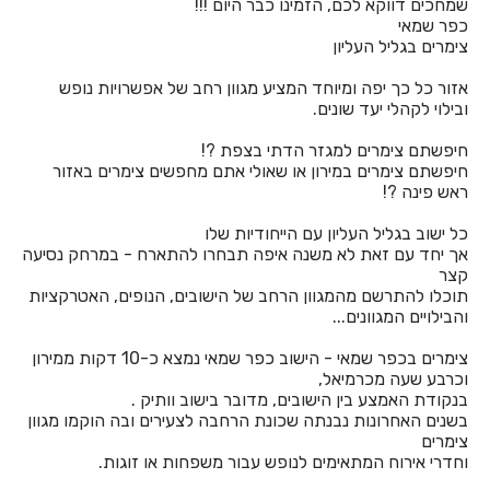
שמחכים דווקא לכם, הזמינו כבר היום !!!
חדרים לפי שעה באשתאול
כפר שמאי
צימרים בגליל העליון
חדרים לפי שעה בבאר שבע
אזור כל כך יפה ומיוחד המציע מגוון רחב של אפשרויות נופש
חדרים לפי שעה בבוסתן הגליל
ובילוי לקהלי יעד שונים.
חדרים לפי שעה בבורגתה
חיפשתם צימרים למגזר הדתי בצפת ?!
חיפשתם צימרים במירון או שאולי אתם מחפשים צימרים באזור
חדרים לפי שעה בבית אלעזרי
ראש פינה ?!
חדרים לפי שעה בבית אלפא
כל ישוב בגליל העליון עם הייחודיות שלו
אך יחד עם זאת לא משנה איפה תבחרו להתארח - במרחק נסיעה
חדרים לפי שעה בבית ג'אן
קצר
תוכלו להתרשם מהמגוון הרחב של הישובים, הנופים, האטרקציות
חדרים לפי שעה בבית דגן
והבילויים המגוונים...
חדרים לפי שעה בבית הלל
צימרים בכפר שמאי - הישוב כפר שמאי נמצא כ-10 דקות ממירון
וכרבע שעה מכרמיאל,
חדרים לפי שעה בבית חרות
בנקודת האמצע בין הישובים, מדובר בישוב וותיק .
בשנים האחרונות נבנתה שכונת הרחבה לצעירים ובה הוקמו מגוון
חדרים לפי שעה בבית יהושע
צימרים
וחדרי אירוח המתאימים לנופש עבור משפחות או זוגות.
חדרים לפי שעה בבית ינאי