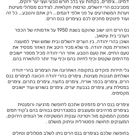
דמיינו...צימרים, בקתות עץ בלב חורש טבעי ועצי יער ירוקים,
חדרים לפי שעה באשתאול
מסביבכם הרי ירושלים, טרסות חקלאיות, לצידכם מסלולי מעיינות
ויערות המשתרעים על פני אלפי דונמים... רק אתם והטבע... כל זה
חדרים לפי שעה בבאר שבע
ועוד פינוקים מחכים לכם בצימרים בנס הרים.
חדרים לפי שעה בבוסתן הגליל
נס הרים הינו ישוב שהוקם בשנת 1950 על אדמותיו של הכפר
הערבי בית עיטאב,
חדרים לפי שעה בבורגתה
ושוכן בהרי יהודה, בין הערים ירושלים ובית שמש ושייך למועצה
האזורית מטה יהודה. מי שלא מכיר היטב את האזור מפסיד את
חדרים לפי שעה בבית אלעזרי
טעם החיים, את טעם הטבע. אזור הרי יהודה מכיל מספר יישובים
מדהימים שקטים וכיף לחיות בהם וכיף עוד יותר להתארח בהם.
חדרים לפי שעה בבית אלפא
גלי תיירות פוקדים בתקופה האחרונה את הצימרים בהרי יהודה
חדרים לפי שעה בבית ג'אן
ושולחים תגובות מצוינות. צימרים בהרי יהודה הכוונה לצימרים בנס
הרים, צימרים בכפר אוריה, צימרים בתעוז, צימרים בתרום, צימרים
חדרים לפי שעה בבית דגן
במסילת ציון, צימרים בגבעת יערים, צימרים בשורש ועוד יישובים
מקסימים.
חדרים לפי שעה בבית הלל
צימרים בנס הרים מזמינים אתכם לחופשה מרגיעה ורומנטית
חדרים לפי שעה בבית חרות
בצימרים מרהיבים ומעוצבים בסטנדרטים גבוהים בהם ג'קוזי חמים
ומפנק הממוקם מול ויטרינה ענקית המשקיפה אל הנופים הירוקים,
חדרים לפי שעה בבית יהושע
המעניקים תחושה פסטורלית וניתוק מושלם .
חדרים לפי שעה בבית ינאי
בחופשה שלכם בצימרים בנס הרים ניתן לשלב מסלולים וטיולים