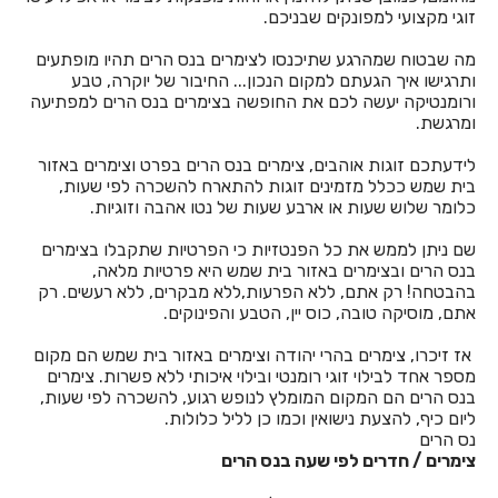
זוגי מקצועי למפונקים שבניכם.
חדרים לפי שעה באחיהוד
מה שבטוח שמהרגע שתיכנסו לצימרים בנס הרים תהיו מופתעים
ותרגישו איך הגעתם למקום הנכון... החיבור של יוקרה, טבע
חדרים לפי שעה באחיטוב
ורומנטיקה יעשה לכם את החופשה בצימרים בנס הרים למפתיעה
ומרגשת.
חדרים לפי שעה באילת
לידעתכם זוגות אוהבים, צימרים בנס הרים בפרט וצימרים באזור
חדרים לפי שעה באלישמע
בית שמש ככלל מזמינים זוגות להתארח להשכרה לפי שעות,
כלומר שלוש שעות או ארבע שעות של נטו אהבה וזוגיות.
חדרים לפי שעה באלקוש
שם ניתן לממש את כל הפנטזיות כי הפרטיות שתקבלו בצימרים
חדרים לפי שעה באמירים
בנס הרים ובצימרים באזור בית שמש היא פרטיות מלאה,
בהבטחה! רק אתם, ללא הפרעות,ללא מבקרים, ללא רעשים. רק
חדרים לפי שעה באניעם
אתם, מוסיקה טובה, כוס יין, הטבע והפינוקים.
חדרים לפי שעה באריאל
אז זיכרו, צימרים בהרי יהודה וצימרים באזור בית שמש הם מקום
מספר אחד לבילוי זוגי רומנטי ובילוי איכותי ללא פשרות. צימרים
חדרים לפי שעה באשבול
בנס הרים הם המקום המומלץ לנופש רגוע, להשכרה לפי שעות,
ליום כיף, להצעת נישואין וכמו כן לליל כלולות.
חדרים לפי שעה באשדוד
נס הרים
צימרים / חדרים לפי שעה בנס הרים
חדרים לפי שעה באשקלון