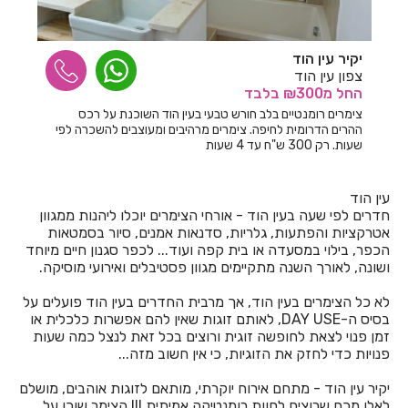
חדרים לפי שעה באחיהוד
יקיר עין הוד
חדרים לפי שעה באחיטוב
צפון עין הוד
החל
מ₪300
בלבד
חדרים לפי שעה באילת
צימרים רומנטיים בלב חורש טבעי בעין הוד השוכנת על רכס
ההרים הדרומית לחיפה. צימרים מרהיבים ומעוצבים להשכרה לפי
חדרים לפי שעה באלישמע
שעות. רק 300 ש"ח עד 4 שעות
חדרים לפי שעה באלקוש
עין הוד
חדרים לפי שעה באמירים
חדרים לפי שעה בעין הוד - אורחי הצימרים יוכלו ליהנות ממגוון
אטרקציות והפתעות, גלריות, סדנאות אמנים, סיור בסמטאות
חדרים לפי שעה באניעם
הכפר, בילוי במסעדה או בית קפה ועוד... לכפר סגנון חיים מיוחד
ושונה, לאורך השנה מתקיימים מגוון פסטיבלים ואירועי מוסיקה.
חדרים לפי שעה באריאל
לא כל הצימרים בעין הוד, אך מרבית החדרים בעין הוד פועלים על
חדרים לפי שעה באשבול
בסיס ה-DAY USE, לאותם זוגות שאין להם אפשרות כלכלית או
זמן פנוי לצאת לחופשה זוגית ורוצים בכל זאת לנצל כמה שעות
חדרים לפי שעה באשדוד
פנויות כדי לחזק את הזוגיות, כי אין חשוב מזה...
חדרים לפי שעה באשקלון
יקיר עין הוד - מתחם אירוח יוקרתי, מותאם לזוגות אוהבים, מושלם
לאלו מכם שרוצים לחוות רומנטיקה אמיתית !!! הצימר שוכן על