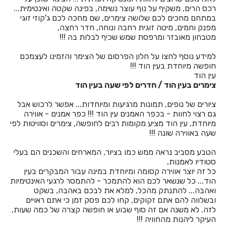
חדרים לפי שעה באשתאול
רכס הרים, משקיף על נוף עוצר נשימה, בפינה שקטה ואינטימית...
במתחם מחכים לכם שלושה צימרים, שם מחכה לכם ג'קוזי זוגי
חדרים לפי שעה בבאר שבע
מפנק וחמים, מיטה זוגית רחבה ונוחה, חדר רחצה,
מטבחון מאובזר ומרפסת שמש שכיף לבלות בה !!!
חדרים לפי שעה בבוסתן הגליל
למידע נוסף לחצו על חלון הפרסום של הצימר והזמינו לעצמכם
חדרים לפי שעה בבורגתה
חופשה מיוחדת בעין הוד !!!
עין הוד
חדרים לפי שעה בבית אלעזרי
צימרים בעין הוד / חדרים לפי שעה בעין הוד
חדרים לפי שעה בבית אלפא
ציורים של נופים, תמונות מרגיעות ומיוחדות... אפשר לרכוש אבל
גם רצוי לחוות - בכפר האמנים עין הוד !!! כפר אמנים - אווירה
חדרים לפי שעה בבית ג'אן
מיוחדת, עין הוד מציע מקומות רבים לחופשה, צימרים וסוויטות לפי
שעה באווירה שונה !!!
חדרים לפי שעה בבית דגן
הטבע מסביב נראה ממש כמו בציור, המארחים והשכנים הם בעלי
חדרים לפי שעה בבית הלל
סטודיו לאמנות,
כל זה יוצר אווירה קסומה ומיוחדת במינה עבור המבקרים בעין
חדרים לפי שעה בבית חרות
הוד... כל שנשאר לכם הוא להתמכר - להתמסר לרגעי האינטימיות
ואהבה... להתנתק מהכל, למלא את לבכם באהבה, בשקט
חדרים לפי שעה בבית יהושע
ובשלווה להם אתם זקוקים, קחו לכם פסק זמן כי אתם ראויים
לזה. לא משנה אם זה סוף שבוע או חופשה קצרה של כמה שעות,
חדרים לפי שעה בבית ינאי
העיקר ליהנות מהחוויה !!!