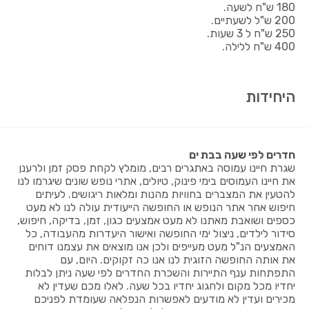
180 ש"ח לשעה.
200 ש"ל לשעתיים.
250 ש"ח ל 3 שעות.
400 ש"ח ללילה.
היחידות
חדרים לפי שעה בבת ים
שגרת חיינו עמוסה באתגרים רבים, מומלץ לקחת פסק זמן ולרענן
את חיינו העמוסים בימי פינוק, טיולים, אתרי נופש שונים שיגרמו לנו
להטעין את המצברים בחוויות מהנות ומלאות ריגושים. לעיתים
חיפוש אחר אתר הנופש או החופשה הייעודית עולה לנו לא מעט
כספים ושואבת מאתנו לא מעט אמצעים כגון, זמן, בדיקה, חיפוש,
סידור לילדים, ניצול ימי החופשה ואישור היעדרות מהעבודה, כל
האמצעים הנ"ל מעט מעייפים ולכן אנו מוצאים את עצמנו דוחים
את אותה החופשה הזוגית לנו אנו כה זקוקים. היום, עם
התפתחות ענף התיירות והשכרת החדרים לפי שעה ניתן לבלות
יחדיו מכל מקום ולחגוג יחדיו בכל שעה. לאלו מכם שעדין לא
מכירים ועדין לא מודעים לאפשרות הנפלאה שעומדת לפניכם