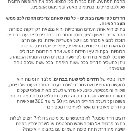
מחכה הפתעה, היום כבר תוכלו למצוא לכם את החופשה הזוגית
שכולכם צריכים, במינימום מאמץ ובמינימום אמצעים.
חדרים לפי שעה בבת ים – כל מה שאתם צריכים מחכה לכם ממש
מעבר לפינה.
בת ים היא אחת הערים המרכזיות והיא נמצאת רק דקות ספורות
מתל אביב, ראשון לציון, חולון והסביבה. בחדרים לפי שעה בבת ים
תוכלו למצוא מבחר מגוון של אפשריות אירוח, בין אם תרצו
להתארח בחדרי בוטיק מפוארים, צימרים יוקרתיים, סוויטות
חלומיות, בקתות עץ ויחידות נופש. אחד היתרונות הגדולים
שתוכלו למצוא בחדרים לפי שעה בבת ים הינו הזמניות הגבוהה,
ניתן להשכיר חדרים בכל שעות היממה, בכל שעה שלכם נוחה
ומתאימה.
יתרון נוסף של
חדרים לפי שעה בבת ים
, מלבד הזמינות הוא
למעשה המחירים שתצטרכו לשלם בעבור מספר שעות של פינוק,
שלווה ורומנטיקה, כיום, לא מדרש לשלם מאות ואלפי שקלים
תמורת חופשה זוגית בת כמה ימים, תתפלאו לגלות כמה זה נוח
פשוט וקל לשלם מחירים הנעים בין 50 ₪ עד 300 ₪ לאירוח
בחדרים מאובזרים אשר לא יחסירו מכם דבר.
רוצים חדר מפנק? לא מתפשרים על מיטה גדולה? רוצים לבלות
בחצר פרטית אל מול השמש המלטפת או לשבת יחדיו בפינת
ישיבה מהודרת תחת כיפת השמיים עם בקבוק יין איכותי?