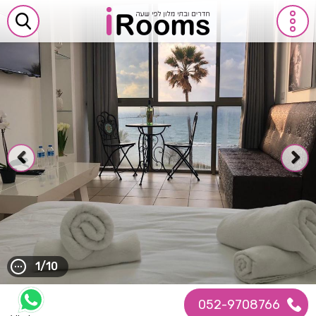
1/10
052-9708766