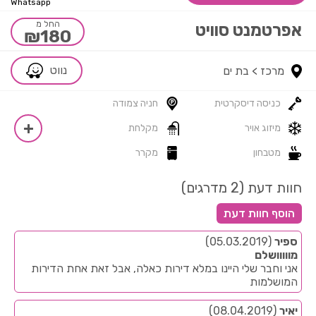
Whatsapp
החל מ
אפרטמנט סוויט
₪180
נווט
מרכז >
בת ים
כניסה דיסקרטית
חניה צמודה
מיזוג אויר
מקלחת
מטבחון
מקרר
חוות דעת (2 מדרגים)
ספיר
(05.03.2019)
מווווושלם
אני וחבר שלי היינו במלא דירות כאלה, אבל זאת אחת הדירות
המושלמות
יאיר
(08.04.2019)