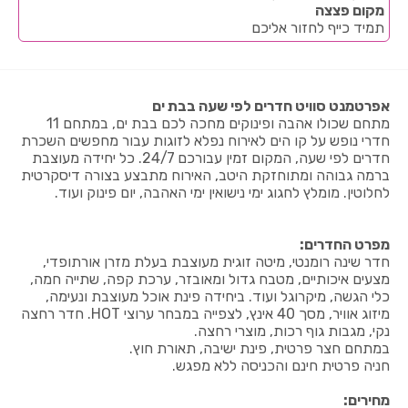
מקום פצצה
תמיד כייף לחזור אליכם
אפרטמנט סוויט חדרים לפי שעה בבת ים
מתחם שכולו אהבה ופינוקים מחכה לכם בבת ים, במתחם 11
חדרי נופש על קו הים לאירוח נפלא לזוגות עבור מחפשים השכרת
חדרים לפי שעה, המקום זמין עבורכם 24/7. כל יחידה מעוצבת
ברמה גבוהה ומתוחזקת היטב, האירוח מתבצע בצורה דיסקרטית
לחלוטין. מומלץ לחגוג ימי נישואין ימי האהבה, יום פינוק ועוד.
מפרט החדרים:
חדר שינה רומנטי, מיטה זוגית מעוצבת בעלת מזרן אורתופדי,
מצעים איכותיים, מטבח גדול ומאובזר, ערכת קפה, שתייה חמה,
כלי הגשה, מיקרוגל ועוד. ביחידה פינת אוכל מעוצבת ונעימה,
מיזוג אוויר, מסך 40 אינץ, לצפייה במבחר ערוצי HOT. חדר רחצה
נקי, מגבות גוף רכות, מוצרי רחצה.
במתחם חצר פרטית, פינת ישיבה, תאורת חוץ.
חניה פרטית חינם והכניסה ללא מפגש.
מחירים: