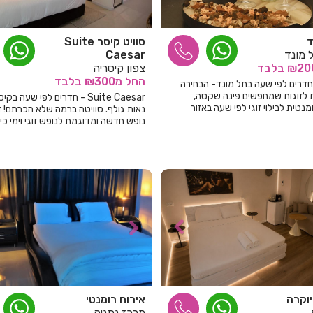
ד
סוויט קיסר Suite
 מונד
Caesar
בלבד
צפון קיסריה
החל
מ₪300
בלבד
חדרים לפי שעה בתל מונד- הבחירה
לזוגות שמחפשים פינה שקטה,
Suite Caesar - חדרים לפי שעה בקי
מנטית לבילוי זוגי לפי שעה באזור
נאות גולף. סוויטה ברמה שלא הכרתם! 
ון.
נופש חדשה ומדוגמת לנופש זוגי וימי כיף
יוקרה
אירוח רומנטי
מרכז נתניה