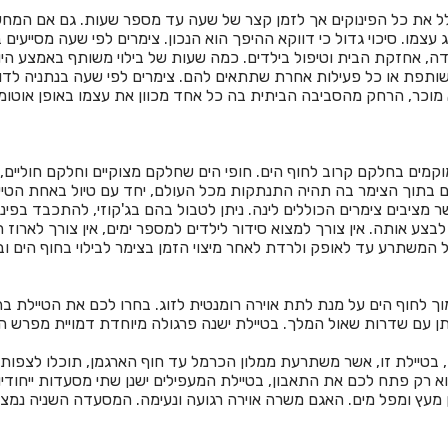
הכולל את כל הפינוקים אך לזמן קצר של שעה עד מספר שעות. גם אם המח
עצמו. סיכוי גדול כי דווקא ההיפך הוא הנכון. צימרים לפי שעה מסייעי
ה, אחזקת הבית וטיפול בילדים. כמה שעות של בילוי משותף באמצע היו
שותפת או כל פעילות אחרת שתתאים להם. צימרים לפי שעה בנתניה לדו
מוכר, הרחק מהסביבה הביתית בה כל אחד מכוון את עצמו באופן אוטומטי
ממוקמים בחלקם קרוב לחוף הים. חופי הים שחלקם מצוקיים וחלקם חוליי
יים בתוך הצימר בה תהיה התנתקות מכל העולם, יחד עם טיול באחת הטיילו
 מציבים צימרים הכוללים לינה. ניתן לטבול בהם בג'קוזי, להתכבד בפי
לבצע אותה. אין צורך למצוא סידור לילדים למספר ימים, אין צורך לארוז
ל המשתרע עד לאופק ולרדת לאחר מיצוי הזמן בצימר לבילוי בחוף הים וב
 לחוף הים על מנת לתת אוירה רומנטית לזוג. בחרו לכם את הטיילת בה 
ן עם שדרות שאול המלך. בטיילת ישנה פרגולה מיוחדת דמויית מפרש ה
, בטיילת זו, אשר משתרעת ממלון הכרמל עד חוף הארגמן, תוכלו לצפות
 רק פתח לכם את התאבון, בטיילת המעפילים ישנן שתי מסעדות ייחודי
מעץ ומפל מים. האגם משרה אוירה רגועה ונעימה. המסעדה השניה נמצא