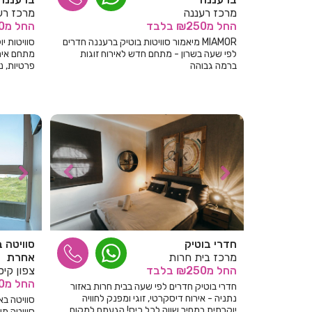
מרכז רעננה
מרכז רע
החל
מ₪250
בלבד
החל
מ₪250
MIAMOR מיאמור סוויטות בוטיק ברעננה חדרים
סוויטות י
לפי שעה בשרון - מתחם חדש לאירוח זוגות
מתחם איר
ברמה גבוהה
פרטיות, נו
עוצבו בקפ
חדרי בוטיק
סוויטה ב
מרכז בית חרות
אחרת
החל
מ₪250
בלבד
צפון קיס
החל
מ₪250
חדרי בוטיק חדרים לפי שעה בבית חרות באזור
נתניה - אירוח דיסקרטי, זוגי ומפנק לחוויה
סוויטה בא
יוקרתית במחיר שווה לכל כיס! הגעתם למקום
סוויטה מש