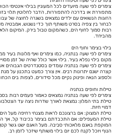
צימרים לפי שעה וטיפוח הזוגיות
צימרים לפי שעה מיועדים לכל המעוניין בבילוי אינטימי 
מתפוררת או בדרכה להתפוררות, הדבר לחלוטין תלוי בזוג 
הזוגות הנשואים עם ילדים נמצאים בשגרה לחוצה של עבוד
לבחור בין צפיה בסרט משותף תוך כדי נשנוש, אמבטיה מ
רבות סמוך לחוף הים, כשהמקום טבול בירק. המיקום הלא 
מהביחד.
בילוי בצימר וחוף הים
צימרים לפי שעה בנתניה, כמו צימרים ואף מלונות בעיר 
מקום בילוי נפלא בעיר. בילוי אשר כולל שהיה של זמן מסו
צימרים לפי שעה בנתניה עומדים בסטנדרטים הגבוהים אשר
קצרה ישנם יתרונות רבים. אין צורך כמעט בתכנון על מנת 
ולספוג הנאה ופינוק נקיים מכל סידורים, לצפות בים הכחו
טיילות וחופים בנתניה
צימרים לפי שעה בנתניה נמצאים כאמור פעמים רבות בסמוך
טיילת בתי המלון: נמצאת לאורך שדרות ניצה עד הצטלבות
דמויי חיות.
טיילת המצוק: אם ברצונכם לראות מצנחי רחיפה מעל הים
טיילת המעפילים: אם התכבדתם בצימר בכיבוד קל, אך הוא
המוקפת באגם מלאכותי סביבה. מעל האגם ישנו גשר קטן 
הנוף ויוכל לקנח לכם יום בילוי משותף שיזכר לזמן רב.