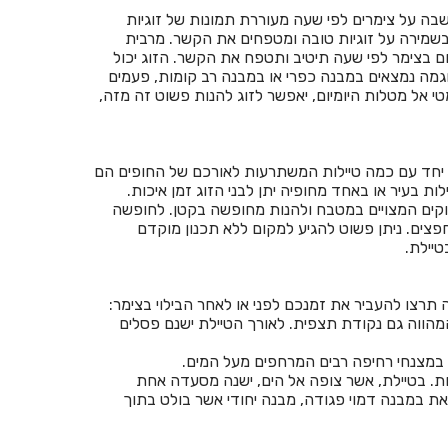
שבה על צימרים לפי שעה מעוררת תמונות של זוגיות
חדרים לפי שעה בורד יריחו
ם בשמירה על זוגיות טובה ומטפחים את הקשר. מרבית
ם בצימר לפי שעה תיטיב ותטפח את הקשר. הזוג יכול
חדרים לפי שעה בזיתן
גמה נמצאים במבנה כפרי או במבנה רב קומות, פעמים
 אל מטלות היומיום, יאפשר לזוג להנות פשוט זה מזה,
חדרים לפי שעה בזכרון יעקב
חדרים לפי שעה בזרועה
ם, יחד עם כמה טיילות המשתרעות לאורכם של החופים הם
חדרים לפי שעה בזרעית
ת בעיר או באחד מחופיה יתן לבני הזוג זמן איכות.
נוקים המצויים במטבח ולהנות מחופשה בקטן. לחופשה
חדרים לפי שעה בחבצלת השרון
 חפצים. ניתן פשוט להגיע למקום ללא תכנון מוקדם
טיילת.
חדרים לפי שעה בחבר
חדרים לפי שעה בחגור
תרצו להעביר את זמנכם לפני או לאחר הבילוי בצימר:
מהווה גם נקודת תצפית. לאורך הטיילת ישנם פסלים
חדרים לפי שעה בחד
 במצנחי רחיפה רבים המרחפים מעל המים.
חדרים לפי שעה בחד נס
ות. בטיילת, אשר צופה אל הים, ישנה מסעדה אחת
ת במבנה דמוי פגודה, מבנה יחודי אשר בולט בתוך
חדרים לפי שעה בחדרה
חדרים לפי שעה בחולון