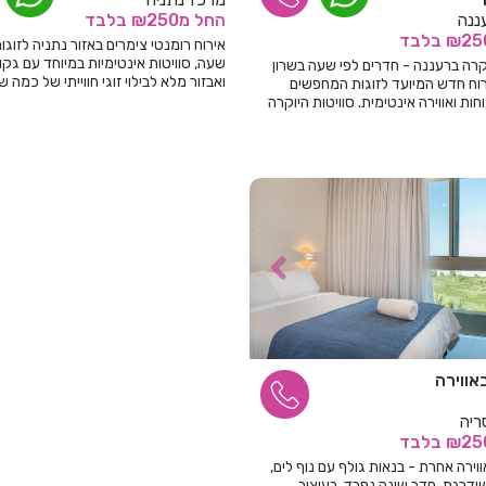
ננה
החל
מ₪250
בלבד
בלבד
אירוח רומנטי צימרים באזור נתניה לזוגות
שעה, סוויטות אינטימיות במיוחד עם גקו
וקרה ברעננה - חדרים לפי שעה בשרון
ואבזור מלא לבילוי זוגי חווייתי של כמה ש
וח חדש המיועד לזוגות המחפשים
או בלילה!
חות ואווירה אינטימית. סוויטות היוקרה
ידה
אווירה
ריה
בלבד
ווירה אחרת - בנאות גולף עם נוף לים,
ודרגת, חדר שינה נפרד, בעיצוב