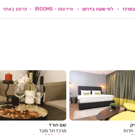
במרכז
לפי שעה בדרום
איירומס - IROOMS
פרסם באתר
חדרי בוטיק
מונד
מרכז בית חרות