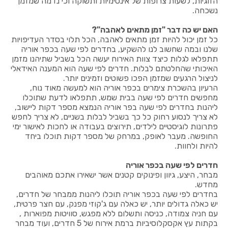
הזוגיות, לשעות צרופות של אינטימיות ותשוקה וכי נדמה שמזמן
נשכחה.
האם יש כה דבר "זמן מתאים לאהבה"?
כל זמן יכול להיות זמן מתאים לאהבה, הכל תלוי בסדר העדיפויות
שלנו ובמה שחשוב לנו להשקיע, בחדרים לפי שעה בכפר אוריה
תתפלאו לגלות כיצד צוות האירוח יעשה הכל בשביל שתיהנו מזמן
האיכותי שהחלטתם לבלות. חדרים לפי שעה הוא המענה האידאלי
לניצול הרגעים שמזמן הפכו פשוטים וזמינים יותר.
הרעיון בהשכרת צימרים בכפר אוריה הוא למעשה מאוד נוח,
מחפשים חדרים לפי שעה בבית שמש, תתפלאו לדעת שתוכלו
ליהנות בחדרים לפי שעה בפר אוריה הנמצא מספר דקות ליישוב,
לא צריך לנסוע רחוק כל כך בשביל לבלות בשניים, לא צריך לחפש
פתרונות לוגיסטיים לילדים, תירוצים בעבודה או לחכות לאישור ימי
החופשה. מעבר לאופק, במרחק של מספר דקות תוכלו ביחד
להיות ולחוות.
חדרים לפי שעה בכפר אוריה
מבחר, היצע, גיוון ופינוקים קטנים אשר ישאירו אתכם מאוהבים
מחדש.
בחדרים לפי שעה בכפר אוריה תוכלו ליהנות ממבחר של חדרים,
יש כאלה גדולים יותר, יש כאלה עם ג'קוזי מפנק, עם חצר פרטית,
עם חניה צמודה, כניסה ותשלום ללא מפגש, סוויטות מפוארות ,
בקתות עץ אקסקלוסיביות ברמת אירוח של 5 חדרים, ועוד מבחר