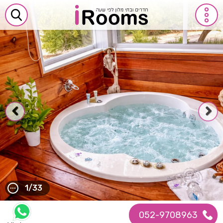
1/33
052-9708963