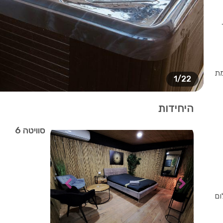
מת
1/22
היחידות
סוויטה 6
ום