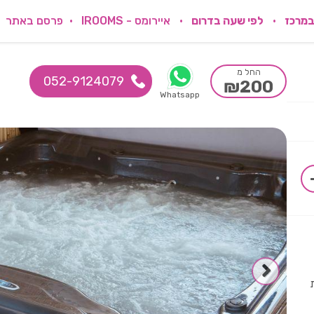
במרכז
לפי שעה בדרום
איירומס - IROOMS
פרסם באתר
החל מ
052-9124079
₪200
Whatsapp
ת