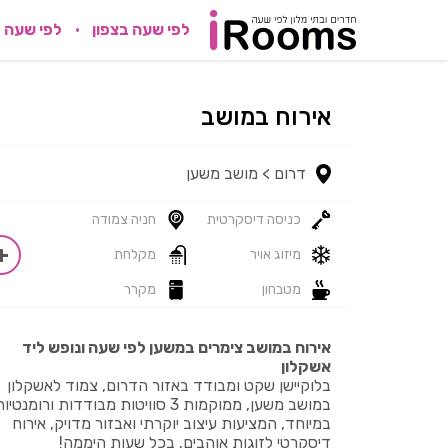
לפי שעה בצפון
לפי שעה 
אירוח במושב
דרום >
מושב משען
כניסה דיסקרטית
חניה צמודה
מיזוג אויר
מקלחת
מטבחון
מקרר
אירוח במושב צימרים במשען לפי שעה ונופש ליד
אשקלון
בלוקיישן שקט ומבודד באזור הדרום, צמוד לאשקלון
במושב משען, ממוקמות 3 סוויטות מבודדות ורומנטיו
במיוחד, המציעות עיצוב יוקרתי ואבזור מדויק, אירוח
דיסקרטי לזוגות אוהבים, בכל שעות היממה!