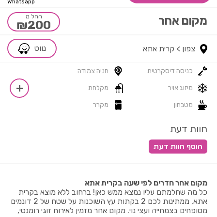
Whatsapp
החל מ
מקום אחר
₪200
נווט
צפון >
קרית אתא
כניסה דיסקרטית
חניה צמודה
מיזוג אויר
מקלחת
מטבחון
מקרר
חוות דעת
מקום אחר חדרים לפי שעה בקרית אתא
כל מה שחלמתם עליו נמצא ממש כאן! ברחוב ללא מוצא בקרית
אתא, ממתינות לכם 2 בקתות עץ השוכנות על שטח של 2 דונמים
מטופחים בצמחייה ועצי נוי. מקום אחר מזמין לאירוח זוגי רומנטי,