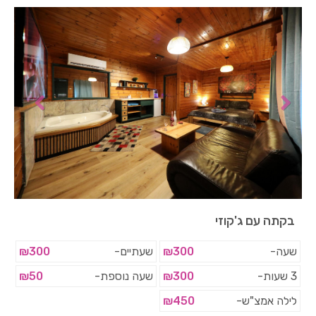
בקתה עם ג'קוזי
שעה-
₪300
שעתיים-
₪300
3 שעות-
₪300
שעה נוספת-
₪50
לילה אמצ"ש-
₪450