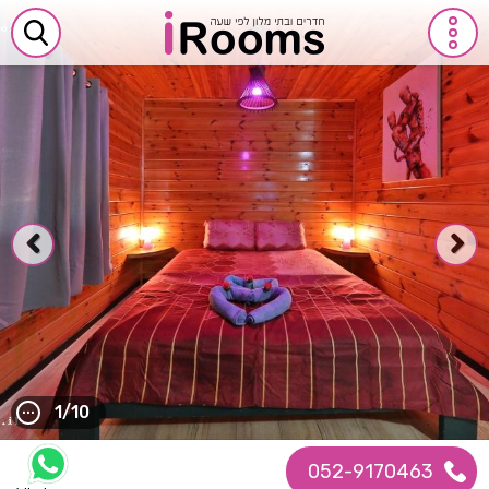
1/10
052-9170463