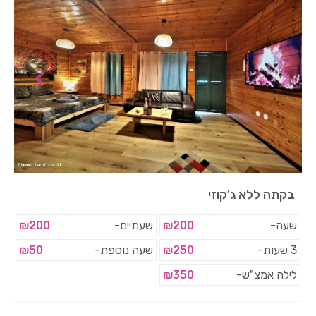
בקתה ללא ג'קוזי
שעה-
₪200
שעתיים-
₪200
3 שעות-
₪250
שעה נוספת-
₪50
לילה אמצ"ש-
₪350