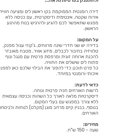
ולהתפנק בפרטיות מלאה...
דירה רומנטית הממוקמת בקו ראשון לים ומציעה חוויית
אירוח שקטה, אינטימית ודיסקרטית, עם כניסה ללא
מפגש שתאפשר לכם להגיע ולהרגיש בנוח מהרגע
הראשון.
על המקום:
בדירה יש שני חדרי שינה מרווחים, ג'קוזי עגול מפנק,
טלוויזיה בחיבור לכבלים, מיזוג אוויר, מטבח מאובזר
להכנת ארוחה זוגית ומרפסת פרטית עם מנגל ונוף
פתוח לים שישלים את החוויה.
כל פרט תוכנן כדי להפוך את הבילוי שלכם כאן למפנק
איכותי ורומנטי במיוחד.
כדאי לדעת:
לרשות האורחים חניה פרטית ונוחה.
דיסקרטיות מלאה לאורך כל השהות וכניסה עצמאית
ללא צורך במפגש עם בעלי המקום.
בנוסף, בבניין קיים מרחב מוגן (מקלט) לנוחות ולביטחון
האורחים.
מחירים:
שעה - 150 ש"ח.