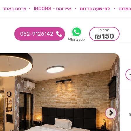
במרכז
לפי שעה בדרום
איירומס - IROOMS
פרסם באתר
החל מ
052-9126142
₪150
Whatsapp
ה