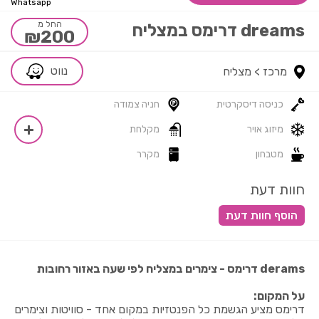
Whatsapp
החל מ
dreams דרימס במצליח
₪200
נווט
מרכז >
מצליח
כניסה דיסקרטית
חניה צמודה
מיזוג אויר
מקלחת
מטבחון
מקרר
חוות דעת
derams דרימס - צימרים במצליח לפי שעה באזור רחובות
על המקום:
דרימס מציע הגשמת כל הפנטזיות במקום אחד - סוויטות וצימרים