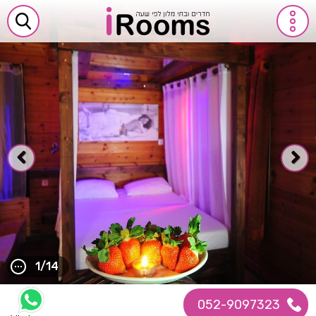
1/14
052-9097323