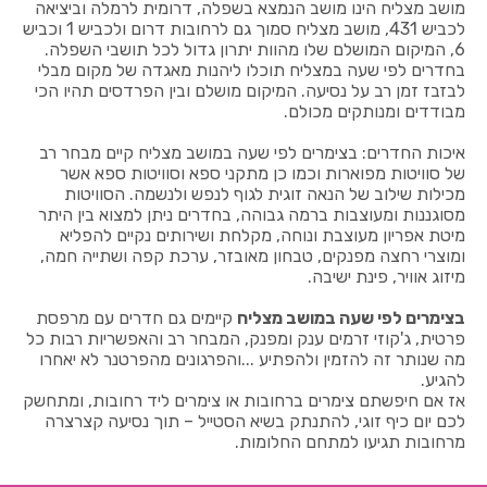
מושב מצליח הינו מושב הנמצא בשפלה, דרומית לרמלה וביציאה
לכביש 431, מושב מצליח סמוך גם לרחובות דרום ולכביש 1 וכביש
6, המיקום המושלם שלו מהוות יתרון גדול לכל תושבי השפלה.
בחדרים לפי שעה במצליח תוכלו ליהנות מאגדה של מקום מבלי
לבזבז זמן רב על נסיעה. המיקום מושלם ובין הפרדסים תהיו הכי
מבודדים ומנותקים מכולם.
איכות החדרים: בצימרים לפי שעה במושב מצליח קיים מבחר רב
של סוויטות מפוארות וכמו כן מתקני ספא וסוויטות ספא אשר
מכילות שילוב של הנאה זוגית לגוף לנפש ולנשמה. הסוויטות
מסוגננות ומעוצבות ברמה גבוהה, בחדרים ניתן למצוא בין היתר
מיטת אפריון מעוצבת ונוחה, מקלחת ושירותים נקיים להפליא
ומוצרי רחצה מפנקים, טבחון מאובזר, ערכת קפה ושתייה חמה,
מיזוג אוויר, פינת ישיבה.
בצימרים לפי שעה במושב מצליח
קיימים גם חדרים עם מרפסת
פרטית, ג'קוזי זרמים ענק ומפנק, המבחר רב והאפשריות רבות כל
מה שנותר זה להזמין ולהפתיע ...והפרגונים מהפרטנר לא יאחרו
להגיע.
אז אם חיפשתם צימרים ברחובות או צימרים ליד רחובות, ומתחשק
לכם יום כיף זוגי, להתנתק בשיא הסטייל – תוך נסיעה קצרצרה
מרחובות תגיעו למתחם החלומות.