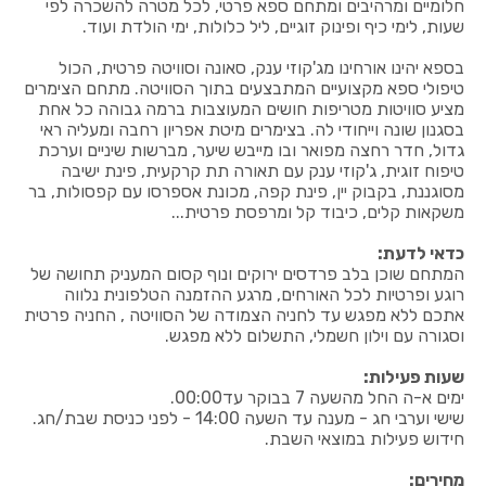
חלומיים ומרהיבים ומתחם ספא פרטי, לכל מטרה להשכרה לפי
שעות, לימי כיף ופינוק זוגיים, ליל כלולות, ימי הולדת ועוד.
בספא יהינו אורחינו מג'קוזי ענק, סאונה וסוויטה פרטית, הכול
טיפולי ספא מקצועיים המתבצעים בתוך הסוויטה. מתחם הצימרים
מציע סוויטות מטריפות חושים המעוצבות ברמה גבוהה כל אחת
בסגנון שונה וייחודי לה. בצימרים מיטת אפריון רחבה ומעליה ראי
גדול, חדר רחצה מפואר ובו מייבש שיער, מברשות שיניים וערכת
טיפוח זוגית, ג'קוזי ענק עם תאורה תת קרקעית, פינת ישיבה
מסוגננת, בקבוק יין, פינת קפה, מכונת אספרסו עם קפסולות, בר
משקאות קלים, כיבוד קל ומרפסת פרטית...
כדאי לדעת:
המתחם שוכן בלב פרדסים ירוקים ונוף קסום המעניק תחושה של
רוגע ופרטיות לכל האורחים, מרגע ההזמנה הטלפונית נלווה
אתכם ללא מפגש עד לחניה הצמודה של הסוויטה , החניה פרטית
וסגורה עם וילון חשמלי, התשלום ללא מפגש.
שעות פעילות:
ימים א-ה החל מהשעה 7 בבוקר עד00:00.
שישי וערבי חג - מענה עד השעה 14:00 - לפני כניסת שבת/חג.
חידוש פעילות במוצאי השבת.
מחירים: