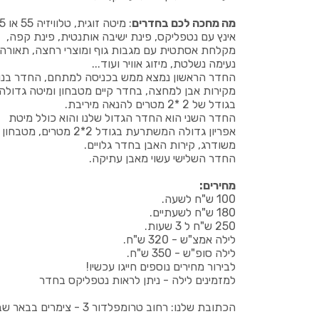
מה מחכה לכם בחדרים
: מיטה זוגית, 
אינץ עם נטפליקס, פינת ישיבה אותנטית, פינת קפה,
מקלחת אסתטית עם מגבות גוף ומוצרי רחצה, תאורה
נעימה נשלטת, מיזוג אוויר ועוד...
החדר הראשון נמצא ממש בכניסה למתחם, החדר בנוי
מקירות אבן למחצה, בחדר קיים מטבחון ומיטה גדולה
בגודל של 2 *2 מטרים להנאה מיריבת.
החדר השני הוא החדר הגדול שלנו והוא כולל מיטת
אפריון גדולה המשתרעת בגודל 2*2 מטרים, מטבחון
משודרג, קירות האבן בחדר גלויים.
החדר השלישי עשוי מאבן עתיקה.
מחירים:
100 ש"ח לשעה.
180 ש"ח לשעתיים.
250 ש"ח ל 3 שעות.
לילה אמצ"ש - 320 ש"ח.
לילה סופ"ש - 350 ש"ח.
לבירור מחירים נוספים חייגו עכשיו!
למזמינים לילה - ניתן לראות נטפליקס בחדר
הכתובת שלנו: רחוב טרומפלדור 3 - צימרים בבאר שבע