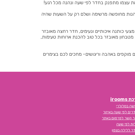
 את עצמו מתפנק בחדר לפי שעה ונהנה מכל רגע!
ליהנות מחופשה מרשימה ושלם רק על השעות שהיה
צעי כותנה איכותיים ונעימים, חדר רחצה מאובזר
ולל מגבות רכות ומוצרי רחצה מפנקים, מיזוג אוויר, מסך TV מול המיטה מחובר לערוצי צפייה, פינת ישיבה זוגית, רשת WIFI, מטבחון מאובזר בכל טוב להכנת ארוחות טעימות,
ם מוקפים באהבה וריגושים- מחכים לכם בצימרים
iroom
שה בסלולרי
רים לפי שעה באיזור
ר קשר לפרסום באתר
לות לפי שעה
ר ללילה בצפון