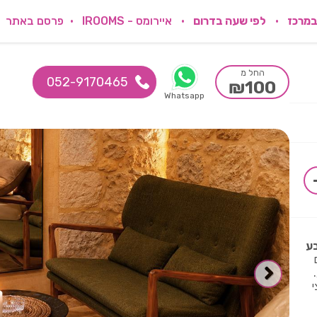
במרכז
לפי שעה בדרום
איירומס - IROOMS
פרסם באתר
החל מ
052-9170465
₪100
Whatsapp
בע