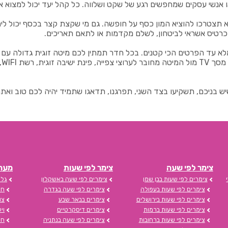
ם או אנשי עסקים שמחפשים רגע של שקט ושלווה. כל קהל יעד יכול למצוא
לא תצטרכו להוציא המון כסף על חופשה. גם מי שקצת קצר בכסף יכול 
 כרטיס אשראי לביטחון, לשלם מקדמות או לתאם תאריכים.
א עד הפרטים הכי קטנים. בכל חדר תמתין לכם מיטה זוגית גדולה עם מ
הכ
 בניכם, תשקיעו בצד השני, תפרגנו, תדאגו שתמיד יהיה לכם טוב ואת
צימר לפי שעה
צימר לפי שעות
מערכת s
צימרים לפי שעות בבן שמן
צימרים לפי שעה באשקלון
גלי
צימרים לפי שעות בעפולה
צימרים לפי שעה בגדרה
חד
צימרים לפי שעות בירושלים
צימרים בבאר שבע
צו
צימרים לפי שעות ברמות
צימרים דיסקרטיים
וי
צימרים לפי שעות ברחובות
צימרים לפי שעה בנתניה
חד