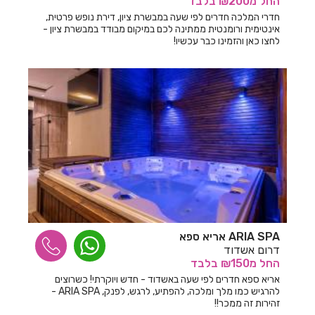
החל
מ₪200
בלבד
חדרים לפי שעה בשמרת
חדרי המלכה חדרים לפי שעה במבשרת ציון, דירת נופש פרטית,
אינטימית ורומנטית ממתינה לכם במיקום מבודד במבשרת ציון -
חדרים לפי שעה בשעל
לחצו כאן והזמינו כבר עכשיו!
חדרים לפי שעה בשער אפרים
חדרים לפי שעה בשפר
חדרים לפי שעה בשתולה
חדרים לפי שעה בתל אביב
חדרים לפי שעה בתל מונד
חדרים לפי שעה בתל עדשים
חדרים לפי שעה בתלמי אלעזר
ARIA SPA אריא ספא
דרום אשדוד
חדרים לפי שעה בתלמי בילו
החל
מ₪150
בלבד
חדרים לפי שעה בתלמי יחיאל
אריא ספא חדרים לפי שעה באשדוד - חדש ויוקרתי! כשרוצים
להרגיש כמו מלך ומלכה, להפתיע, לרגש, לפנק, ARIA SPA -
זהירות זה ממכר!!
חדרים לפי שעה בתלמים