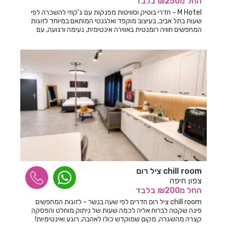
החל
מ₪250
בלבד
M Hotel - חדרי בוטיק וסוויטות מפנקות עם ג'קוזי להשכרה לפי
שעות בתל אביב, בעיצוב מוקפד ואלגנטי המותאם במיוחד לזוגות
המחפשים חוויה רומנטית באווירה אינטימית, נעימה ורגועה, עם
דגש על פרטיות מלאה ושירות דיסקרטי מסביב לשעון.
chill room ציל רום
צפון חיפה
החל
מ₪200
בלבד
chill room ציל רום חדרים לפי שעה בנשר - לזוגות המחפשים
פינה שקטה לברוח אליה לכמה שעות של ניתוק מוחלט והפסקה
קצרה מהשגרה, מקום שמוקדש כולו לאהבה, רוגע ואינטימיות!