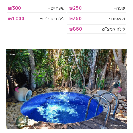
שעה-
₪250
שעתיים-
₪300
3 שעות-
₪350
לילה סופ"ש-
₪1,000
לילה אמצ"ש-
₪850