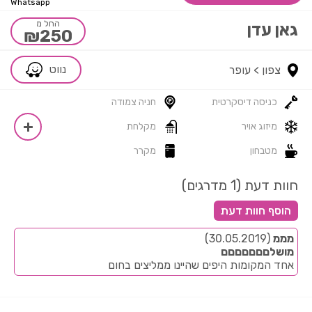
Whatsapp
החל מ
גאן עדן
₪250
נווט
צפון >
עופר
כניסה דיסקרטית
חניה צמודה
מיזוג אויר
מקלחת
מטבחון
מקרר
חוות דעת (1 מדרגים)
מממ
(30.05.2019)
מושלםםםםםםם
אחד המקומות היפים שהיינו ממליצים בחום