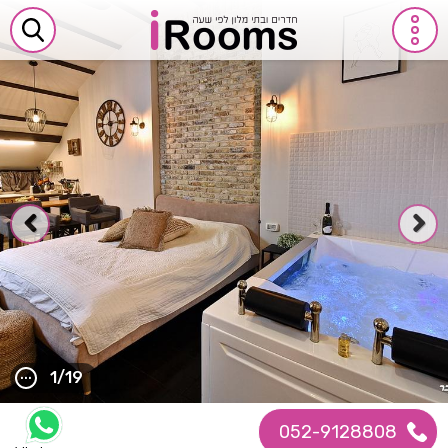
1/19
052-9128808