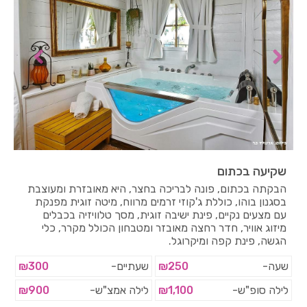
שקיעה בכתום
הבקתה בכתום, פונה לבריכה בחצר, היא מאובזרת ומעוצבת
בסגנון בוהו, כוללת ג'קוזי זרמים מרווח, מיטה זוגית מפנקת
עם מצעים נקיים, פינת ישיבה זוגית, מסך טלוויזיה בכבלים
מיזוג אוויר, חדר רחצה מאובזר ומטבחון הכולל מקרר, כלי
הגשה, פינת קפה ומיקרוגל.
שעה-
₪250
שעתיים-
₪300
לילה סופ"ש-
₪1,100
לילה אמצ"ש-
₪900