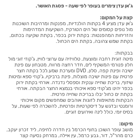
ג'אן עדן צימרים בעופר לפי שעה - פסגת האושר.
קצת על המקום:
ג'אן עדן מציע 4 בקתות הולנדיות, מפנקות ומרהיבות השוכנות
מול נופים קסומים של הים הטורקיז, השקיעות המדהימות
והזריחות המהפנטות: בקתת ירוק בכפר, בקתת שקיעה בכתום,
בקתת שמש צהובה, בקתת הים הכחול.
בבקתות:
מיטה זוגית רחבה ומוצעת, טלוויזיה עם ערוצי לוויין, ג'קוזי זוגי מול
חלון פנורמי המשקיף לים, חדר רחצה מרווח, מטבחון עם פינת
ישיבה ופינת קפה, סלון, DVD ומערכת שמע.לכל בקתה חצר
פרטית עם פינות ישיבה מוצלות, פינת ברביקיו, ג'קוזי ספא ומיטות
שיזוף, בריכת שחייה ענקית וספסלי נדנדה. אורחי בקתת ירוק
בכפר יהינו מג'קוזי ספא איכותי בנמצא החצר הבקתה. אורחי
בקתת ים כחול יבלו בבריכת שחייה פרטית.
הבקתות מתאימות לזוגות אוהבים שמחפשים מקום איכותי
ורומנטי ובדגש על דיסקרטיות ופרטיות, להשכרה לפי שעות, על
בסיס יומי, כולל לינה ואירועים זוגיים.
מיקום:
מושב עופר השוכן בחוף הכרמל בין חדרה לחיפה, ליד זכרון יעקב,
כרם מהר"ל, דור, גבע כרמל, עין איילה, במרחק נסיעה קצר