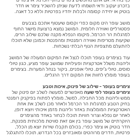
בזכרון יעקוב ודאי תשמחו לדעת שניתן להשכיר צימר או חדר
בוטיק או יחידה קסומה ולבלות יחדיו בפרטיות וללא כל דאגה.
מושב עופר הינו מקום כפרי וקסום שיעטוף אתכם בצבעים
פסטורליים ואווירה חלומית. המושב נמצא ברצועת מישור החוף
למרגלות הר הכרמל, מיקומו הנפלא מקנה שלכם שילוב הרים,
שקיעות מטריפות ואווירה רומנטית ומהפנטת וכמובן שלא תוכלו
להתעלם מתצפיות הנוף הבלתי נשכחות.
עוד בצימרים בעופר תוכלו לנצל את המיקום המעולה של המושב
וליהנות משלל אטרקציות ופעילויות שמושב עופר מציע, כגון טיולי
סוסים, טיולי ג'יפים, טיולי אופניים, ביקור בנחל המערות. בצימרים
בעופר מומלץ לחוות את המקום דרך הרגליים.
צימרים בעופר - שילוב של פינוק, איכות וטבע
צימרים בעופר לפי שעה
מאפשרים למעשה לשלב יום פינוק של
ממש וליהנות מכל החבילה, למשל, מומלץ לפתוח בפיקניק רומנטי
בחיק הטבע למרגלות הר הכרמל ולאחר מכן לשלב את אחת
האטרקציות המומלצות באזור וליהנות מזמן איכותי ויוצא דופן,
לאחר יום נפלא וצרור חוויות תוכלו לבחור באחד מהצימרים
היוקרתיים של מושב עופר בין אם זאת סוויטת מלכותית מפנקת,
חדר בוטיק או צימר כפרי, בכולם תקבלו שירות יוצא מן הכלל,
פרטיות, חדרים מרוהטים ומאובזרים בכל הנדרש, תוכלו להתגלגל