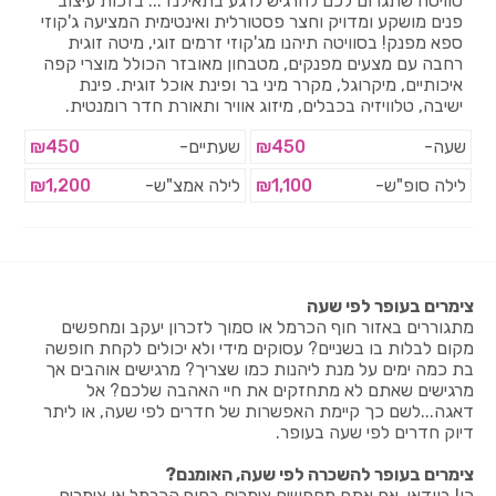
סוויטה שתגרום לכם להרגיש לרגע בתאילנד... בזכות עיצוב
פנים מושקע ומדויק וחצר פסטורלית ואינטימית המציעה ג'קוזי
ספא מפנק! בסוויטה תיהנו מג'קוזי זרמים זוגי, מיטה זוגית
רחבה עם מצעים מפנקים, מטבחון מאובזר הכולל מוצרי קפה
איכותיים, מיקרוגל, מקרר מיני בר ופינת אוכל זוגית. פינת
ישיבה, טלוויזיה בכבלים, מיזוג אוויר ותאורת חדר רומנטית.
שעה-
₪450
שעתיים-
₪450
לילה סופ"ש-
₪1,100
לילה אמצ"ש-
₪1,200
צימרים בעופר לפי שעה
מתגוררים באזור חוף הכרמל או סמוך לזכרון יעקב ומחפשים
מקום לבלות בו בשניים? עסוקים מידי ולא יכולים לקחת חופשה
בת כמה ימים על מנת ליהנות כמו שצריך? מרגישים אוהבים אך
מרגישים שאתם לא מתחזקים את חיי האהבה שלכם? אל
דאגה...לשם כך קיימת האפשרות של חדרים לפי שעה, או ליתר
דיוק חדרים לפי שעה בעופר.
צימרים בעופר להשכרה לפי שעה, האומנם?
כן! בוודאי. אם אתם מחפשים צימרים בחוף הכרמל או צימרים