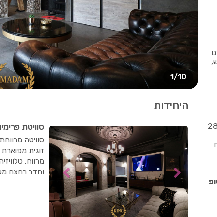
ו
,
1/10
היחידות
"ח לשעה, 280
סוויטת פרימיו
סוויטה מרווחת 
"ח
זוגית מפוארת ע
מרווח, טלוויזיה
וחדר רחצה מפ
ופ