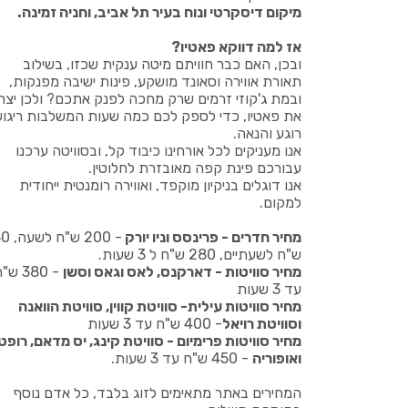
מיקום דיסקרטי ונוח בעיר תל אביב, וחניה זמינה.
אז למה דווקא פאטיו?
ובכן, האם כבר חוויתם מיטה ענקית שכזו, בשילוב
תאורת אווירה וסאונד מושקע, פינות ישיבה מפנקות,
ובמת ג'קוזי זרמים שרק מחכה לפנק אתכם? ולכן יצרנ
את פאטיו, כדי לספק לכם כמה שעות המשלבות ריגוש
רוגע והנאה.
אנו מעניקים לכל אורחינו כיבוד קל, ובסוויטה ערכנו
עבורכם פינת קפה מאובזרת לחלוטין.
אנו דוגלים בניקיון מוקפד, ואווירה רומנטית ייחודית
למקום.
מחיר חדרים - פרינסס וניו יורק
- 200 ש
ש"ח לשעתיים, 280 ש"ח ל 3 שעות.
מחיר סוויטות - דארקנס, לאס וגאס וסשן
- 380 ש
עד 3 שעות
מחיר סוויטות עילית- סוויטת קווין, סוויטת הוואנה
וסוויטת רויאל
- 400 ש"ח עד 3 שעות
מחיר סוויטות פרימיום - סוויטת קינג, יס מדאם, רופט
ואופוריה
- 450 ש"ח עד 3 שעות.
המחירים באתר מתאימים לזוג בלבד, כל אדם נוסף