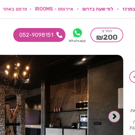
במרכז
לפי שעה בדרום
איירומס - IROOMS
פרסם באתר
החל מ
052-9098151
₪200
Whatsapp
את
נת