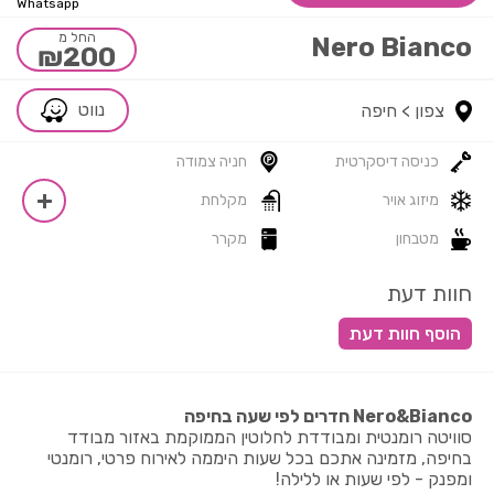
Whatsapp
החל מ
Nero Bianco
₪200
נווט
צפון >
חיפה
כניסה דיסקרטית
חניה צמודה
מיזוג אויר
מקלחת
מטבחון
מקרר
חוות דעת
Nero&Bianco חדרים לפי שעה בחיפה
סוויטה רומנטית ומבודדת לחלוטין הממוקמת באזור מבודד
בחיפה, מזמינה אתכם בכל שעות היממה לאירוח פרטי, רומנטי
ומפנק - לפי שעות או ללילה!