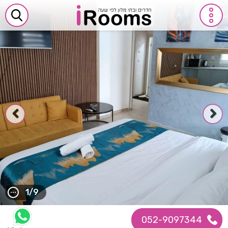
1/9
052-9097344