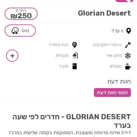
החל מ
Glorian Desert
₪250
נווט
>
ערד
כניסה דיסקרטית
חניה צמודה
מיזוג אויר
מקלחת
מטבחון
מקרר
חוות דעת
GLORIAN DESERT - חדרים לפי שעה
בערד
דירת אירוח מרווחת ומעוצבת, הממוקמת בקומה שלישית במרכז