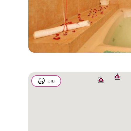
2/22
נווט