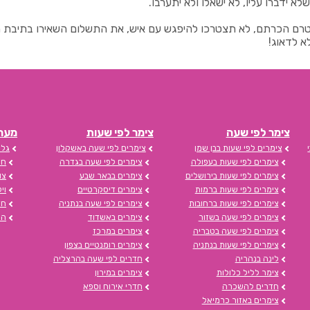
לא ידברו עליו, לא ישאלו ולא יתערבו.
רם הכרתם, לא תצטרכו להיפגש עם איש, את התשלום השאירו בתיבת השי
א לדאוג!
צימר לפי שעה
צימר לפי שעות
מערכת s
צימרים לפי שעות בבן שמן
צימרים לפי שעה באשקלון
גלי
צימרים לפי שעות בעפולה
צימרים לפי שעה בגדרה
חד
צימרים לפי שעות בירושלים
צימרים בבאר שבע
צו
צימרים לפי שעות ברמות
צימרים דיסקרטיים
וי
צימרים לפי שעות ברחובות
צימרים לפי שעה בנתניה
חד
צימרים לפי שעה בשזור
צימרים באשדוד
הצ
צימרים לפי שעה בטבריה
צימרים במרכז
צימרים לפי שעות בנתניה
צימרים רומנטיים בצפון
לינה בנהריה
חדרים לפי שעה בהרצליה
צימר לליל כלולות
צימרים במירון
חדרים להשכרה
חדרי אירוח וספא
צימרים באזור כרמיאל