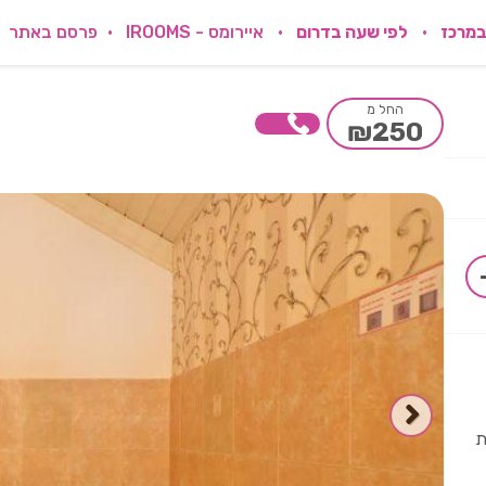
במרכז
לפי שעה בדרום
איירומס - IROOMS
פרסם באתר
החל מ
₪250
ת