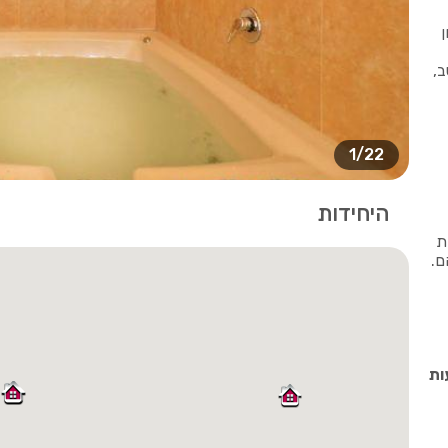
ב,
1/22
היחידות
ת
ם.