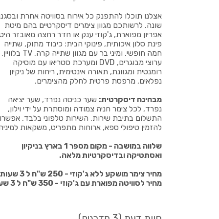
אצלנו תוכלו להתפנק כל אירוח בסוויטה אחרת ובסגנון
שונה. לרשותכם מגוון צימרים דיסקרטיים בהם מיטת
אפריון מפוארת, ג'קוזי ענק או חדר רחצה מאובזר היט
פינת סלון איכותית, פינוקי הבית: כיבוד מתוק, שתייה
חמה חופשי, ומיני בר עם מגוון שתייה קרה, TV בלוויין,
ערוצי מבוגרים, DVD ומערכת סטריאו עם מוסיקה
רומנטית ומגוונת, תאורה אינטימית, ריחות של ניקיון
נפלאים, מרפסת פרטית לחלק מהצימרים.
מבחינה דיסקרטית:
שער כניסה נפרד, שער יציאה
נפרד, לכל צימר חניה צמודה ומוסתרת על ידי וילון,
התשלום בתיבת שירות, השירות טלפוני בלבד. אפשרו
להזמין טיפולי ספא, ארוחות מתפריט, משקאות למיניה
שלווה במושבה - מקום מספר 1 בארץ בניקיון
ואסתטיקה ובדיסקרטיות מלאה.
מחיר צימר מושקע ללא ג'קוזי - 250 ש"ח ל 3 שעות
מחיר לסוויטה מפוארת עם ג'קוזי - 350 ש"ח ל 3 שעות
חוות דעת (3 מדרגים)