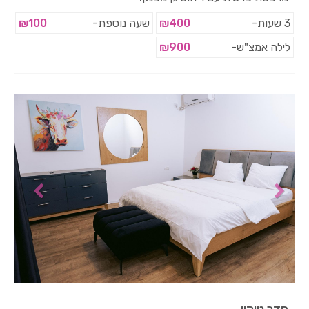
3 שעות-
₪400
שעה נוספת-
₪100
לילה אמצ"ש-
₪900
חדר טוקיו