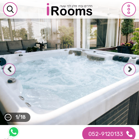
1/18
052-9120133