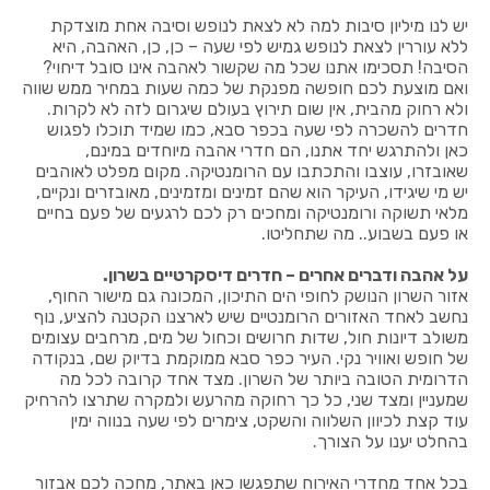
יש לנו מיליון סיבות למה לא לצאת לנופש וסיבה אחת מוצדקת
ללא עוררין לצאת לנופש גמיש לפי שעה – כן, כן, האהבה, היא
הסיבה! תסכימו אתנו שכל מה שקשור לאהבה אינו סובל דיחוי?
ואם מוצעת לכם חופשה מפנקת של כמה שעות במחיר ממש שווה
ולא רחוק מהבית, אין שום תירוץ בעולם שיגרום לזה לא לקרות.
חדרים להשכרה לפי שעה בכפר סבא, כמו שמיד תוכלו לפגוש
כאן ולהתרגש יחד אתנו, הם חדרי אהבה מיוחדים במינם,
שאובזרו, עוצבו והתכתבו עם הרומנטיקה. מקום מפלט לאוהבים
יש מי שיגידו, העיקר הוא שהם זמינים ומזמינים, מאובזרים ונקיים,
מלאי תשוקה ורומנטיקה ומחכים רק לכם לרגעים של פעם בחיים
או פעם בשבוע.. מה שתחליטו.
על אהבה ודברים אחרים – חדרים דיסקרטיים בשרון.
אזור השרון הנושק לחופי הים התיכון, המכונה גם מישור החוף,
נחשב לאחד האזורים הרומנטיים שיש לארצנו הקטנה להציע, נוף
משולב דיונות חול, שדות חרושים וכחול של מים, מרחבים עצומים
של חופש ואוויר נקי. העיר כפר סבא ממוקמת בדיוק שם, בנקודה
הדרומית הטובה ביותר של השרון. מצד אחד קרובה לכל מה
שמעניין ומצד שני, כל כך רחוקה מהרעש ולמקרה שתרצו להרחיק
עוד קצת לכיוון השלווה והשקט, צימרים לפי שעה בנווה ימין
בהחלט יענו על הצורך.
בכל אחד מחדרי האירוח שתפגשו כאן באתר, מחכה לכם אבזור