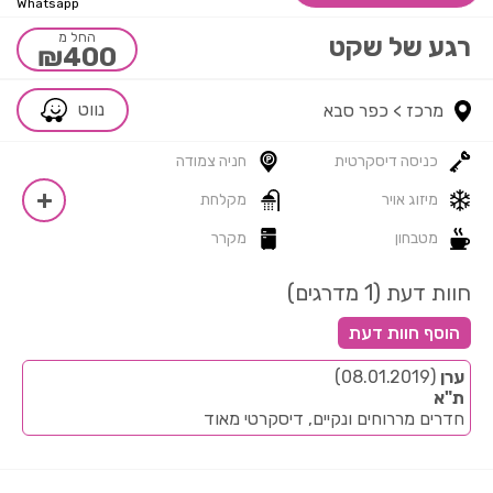
Whatsapp
החל מ
רגע של שקט
₪400
נווט
מרכז >
כפר סבא
כניסה דיסקרטית
חניה צמודה
מיזוג אויר
מקלחת
מטבחון
מקרר
חוות דעת (1 מדרגים)
ערן
(08.01.2019)
ת"א
חדרים מררוחים ונקיים, דיסקרטי מאוד