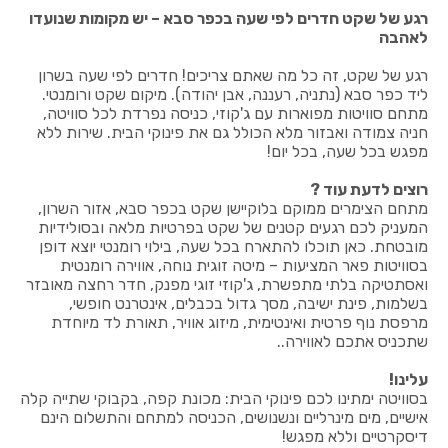
רגע של שקט חדרים לפי שעה בכפר סבא – יש מקומות שנועדו
לאהבה
רגע של שקט, זה כל מה שאתם צריכים! חדרים לפי שעה בשרון
ליד כפר סבא (נתניה, רעננה, אבן יהודה). מיקום שקט ורומנטי.
מתחם סוויטות מפוארות עם ג'קוזי, כניסה נפרדת לכל סוויטה,
חניה צמודה ואבזור מלא הכולל גם את פינוקי הבית. שירות ללא
מפגש בכל שעה, בכל יום!
רוצים לדעת עוד ?
מתחם הצימרים ממוקם בלוקיישן שקט בכפר סבא, אזור השרון,
המעניק לכם רגעים קטנים של שקט בפרטיות מלאה ובסולידיות
מובטחת. כאן תוכלו להתארח בכל שעה, בילוי רומנטי יוצא דופן
בסוויטות פאר המציעות – מיטה זוגית נוחה, אווירה רומנטית
ואסתטיקה בלתי מתפשרת, ג'קוזי זוגי מפנק, חדר רחצה מאובזר
בשלמות, פינת ישיבה, מסך גדול בכבלים, אינטרנט חופשי,
מרפסת נוף פרטית ואינטימית, מיזוג אוויר, תאורת לד מיוחדת
שתכניס אתכם לאווירה..
עלינו!
בסוויטה ימתינו לכם פינוקי הבית: מכונת קפה, בקבוקי שתייה קלה
אישיים, מים מינרליים ונשנושים, הכניסה למתחם והתשלום הינם
דיסקרטיים וללא מפגש!