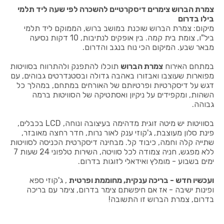
צמרת הברוש צימרים דיסקרטיים להשכרה לפי שעה ליד תלמי
בילו בדרום
מיקום: צמרת הברוש שוכנת במושב ברוש, הממוקם ליד תלמי
ביל"ו, צומת בית קמה. בין אופקים לנתיבות, 10 דקות נסיעה
מבאר שבע. המיקום הכי נוח בנגב והדרום.
במתחם האירוח
צמרת הברוש
תוכלו להתפנק ולהתרווח בסוויטות
מפוארות שעוצבו ואבזורו באהבה גדולה ובסטנדרטים גבוהים, עם
דגש על דיסקרטיות ופרטיותם של האורחים במתחם, במהלך כל
השהות, ומקפידים על ניקיון ואסתטיקה של הסוויטות ברמה
גבוהה.
בסוויטות יש מיטה זוגית מדהימה בעיצובה ונוחה, LCD בכבלים,
פינת סלון מעוצבת, ג'קוזי ענק לאור נרות, חדר רחצה מאובזר,
שתייה קלה וחמה, כיבוד קל. מבחינה דיסקרטית הכניסה לסוויטות
ללא מפגש, חניה צמודה לכל סוויטה, השירות טלפוני 24 שעות 7
ימים בשבוע - מומלץ ואידאלי לזוגות בדרום.
ועכשיו חדש - בריכה ענקית, מחוממת ופרטית
, ג'קוזי ספא
ופינות ישיבה - אז אם חיפשתם צימר בדרום, צימר עם בריכה
בדרום, צמרת הברוש זו התשובה!