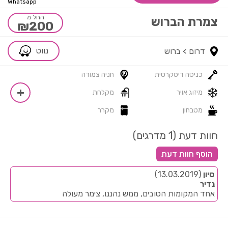
Whatsapp
החל מ
צמרת הברוש
₪200
נווט
דרום >
ברוש
כניסה דיסקרטית
חניה צמודה
מיזוג אויר
מקלחת
מטבחון
מקרר
חוות דעת (1 מדרגים)
סיון
(13.03.2019)
נדיר
אחד המקומות הטובים, ממש נהננו, צימר מעולה