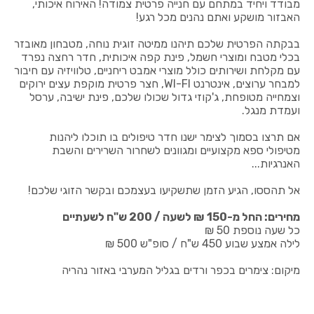
מבודד ויחיד במתחם עם חנייה פרטית צמודה! האירוח איכותי,
האבזור מושקע ואתם נהנים מכל רגע!
בבקתה הפרטית שלכם תיהנו ממיטה זוגית נוחה, מטבחון מאובזר
בכלי מטבח ומוצרי חשמל, פינת קפה איכותית, חדר רחצה נפרד
עם מקלחת ושירותים כולל מוצרי אמבט ריחניים, טלוויזיה עם חיבור
למבחר ערוצים, אינטרנט WI-FI, חצר פרטית מוקפת עצים ירוקים
וצמחייה מטופחת, ג'קוזי גדול שכולו שלכם, פינת ישיבה, ערסל
ועמדת מנגל.
אם תרצו בסמוך לצימר ישנו חדר טיפולים בו תוכלו ליהנות
מטיפולי ספא מקצועיים ומגוונים לשחרור השרירים והשבת
האנרגיות...
אל תהססו, הגיע הזמן שתשקיעו בעצמכם ובקשר הזוגי שלכם!
מחירים: החל מ-150 ₪ לשעה / 200 ש"ח לשעתיים
כל שעה נוספת 50 ₪
לילה אמצע שבוע 450 ש"ח / סופ"ש 500 ₪
מיקום: צימרים בכפר ורדים בגליל המערבי באזור נהריה