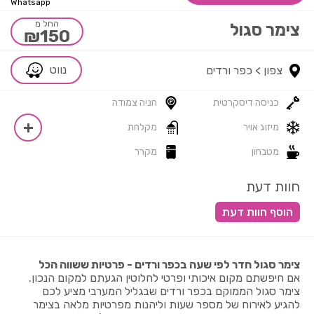
Whatsapp
החל מ
צימר סגול
₪150
נווט
צפון >
כפר ורדים
כניסה דיסקרטית
חניה צמודה
מיזוג אויר
מקלחת
מטבחון
מקרר
חוות דעת
צימר סגול חדר לפי שעה בכפר ורדים - פרטיות ששווה הכל
אם חיפשתם מקום איכותי ופרטי לחלוטין הגעתם למקום הנכון.
צימר סגול הממוקם בכפר ורדים שבגליל המערבי מציע לכם
להגיע לאירוח של מספר שעות וליהנות מפרטיות מלאה בצימר