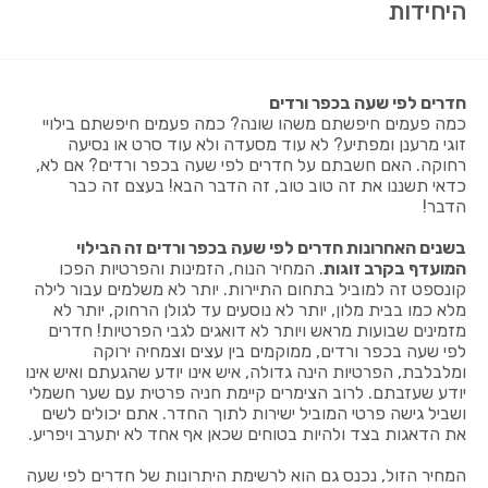
היחידות
חדרים לפי שעה בכפר ורדים
כמה פעמים חיפשתם משהו שונה? כמה פעמים חיפשתם בילויי
זוגי מרענן ומפתיע? לא עוד מסעדה ולא עוד סרט או נסיעה
רחוקה. האם חשבתם על חדרים לפי שעה בכפר ורדים? אם לא,
כדאי תשננו את זה טוב טוב, זה הדבר הבא! בעצם זה כבר
הדבר!
בשנים האחרונות חדרים לפי שעה בכפר ורדים זה הבילוי
המועדף בקרב זוגות
. המחיר הנוח, הזמינות והפרטיות הפכו
קונספט זה למוביל בתחום התיירות. יותר לא משלמים עבור לילה
מלא כמו בבית מלון, יותר לא נוסעים עד לגולן הרחוק, יותר לא
מזמינים שבועות מראש ויותר לא דואגים לגבי הפרטיות! חדרים
לפי שעה בכפר ורדים, ממוקמים בין עצים וצמחיה ירוקה
ומלבלבת, הפרטיות הינה גדולה, איש אינו יודע שהגעתם ואיש אינו
יודע שעזבתם. לרוב הצימרים קיימת חניה פרטית עם שער חשמלי
ושביל גישה פרטי המוביל ישירות לתוך החדר. אתם יכולים לשים
את הדאגות בצד ולהיות בטוחים שכאן אף אחד לא יתערב ויפריע.
המחיר הזול, נכנס גם הוא לרשימת היתרונות של חדרים לפי שעה