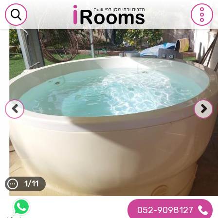
1/11
052-9098127