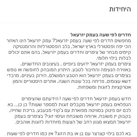
היחידות
חדרים לפי שעה בעמק יזרעאל
מחפשים חדרים לפי שעה בעמק יזרעאל? עמק יזרעאל הינו האזור
הכי יפה ופסטורלי בארץ ישראל, בלב הפסטורליות והרומנטיקה
קיימים מבחר של צימרים וחדרים בעמק יזרעאל, בהם אתם יכולים
לבלות בילוי חלומי.
צימרים בעמק יזרעאל ידועים ביופיים , בעיצובים החדשניים,
באווירה הנעימה והחיבור לטבע. היתרון המובהק לחופשה או נופש
בצימרים בעמק יזרעאל הוא הטבע המושלם, הירוק בעיניים, מרבדי
דשא עצומים, פריחה בכל עונות השנה, אתרים היסטוריים והמון
אטרקציות לזוגות ומשפחות.
חדש בעמק יזרעאל חדרים לפי שעה ! הידעתם שהצימרים
הנפלאים בעמק יזרעאל מקבלים זוגות למספר שעות? כן כן... בא
לכם יום פינוק בסוויטה מפוארת עם ג'קוזי מבעבע, בריכת שחייה,
בקבוק יין משובח, ארוחה משובחת ועיסוי זוגי? בצימרים בעמק
יזרעאל תמצאו מגוון רחב של הצעות מיוחדות לזוגות אוהבים.
בא לכם בילוי קצרצר עם בן או בת הזוג? אין כמו חדרים לפי שעות