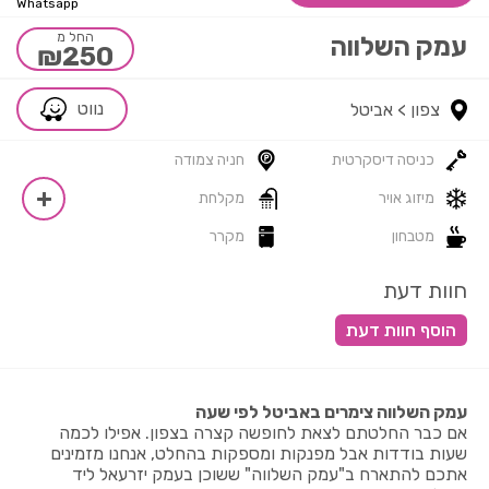
Whatsapp
החל מ
עמק השלווה
₪250
נווט
צפון >
אביטל
כניסה דיסקרטית
חניה צמודה
מיזוג אויר
מקלחת
מטבחון
מקרר
חוות דעת
עמק השלווה צימרים באביטל לפי שעה
אם כבר החלטתם לצאת לחופשה קצרה בצפון. אפילו לכמה
שעות בודדות אבל מפנקות ומספקות בהחלט, אנחנו מזמינים
אתכם להתארח ב"עמק השלווה" ששוכן בעמק יזרעאל ליד