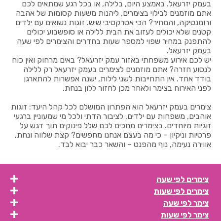
בעמק יזרעאל. באמצע היום, בלילה, או בכל רגע שמתאים לכם
אתם מוזמנים לבילוי בצימרים, ליהנות משעות קסומות של אהבה
ורומנטיקה, והמחיר? הכי אטרקטיבי שיש. זוגות נשואים עם ילדים
קטנים שלא יכולים לעזוב את הבית ללילה או סופשבוע יכולים
להתפנק במחיר שפוי למספר שעות בחדרים והצימרים לפי שעה
בעמק יזרעאל.
יש לכם אירוע משפחתי באזור עמק יזרעאל? באים מרחוק ואין כוח
לנסוע חזרה? אתם מוזמנים לצימרים בעמק יזרעאל רק ללילה
בודד אחד. אין התחייבות לשני לילות, ישנה אפשרות להתארגן
לפני האירוח בצימר ולאחר מכן לחזור ללון בנחת.
צימרים בעמק יזרעאל הוא הפתרון המושלם לכל קהל היעד: זוגות
אוהבים, משפחות עם ילדים, לציבור הדתי ולכל מי שמעוניין ברגעי
זוגיות מיוחדים. בצימרים מחכים לכם שלל פינוקים תוך דגש על
פרטיות וניקיון – כי מה בעצם אנחנו מחפשים? קצת שלווה ונחת,
אווירה נעימה, נוף מהפנט – והשאר כבר יבוא לבד.
צימרים לפי שעה
צימרים לפי שעות
צימר לפי שעה
צימר לפי שעות