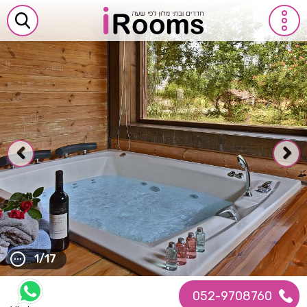
1/17
052-9708760