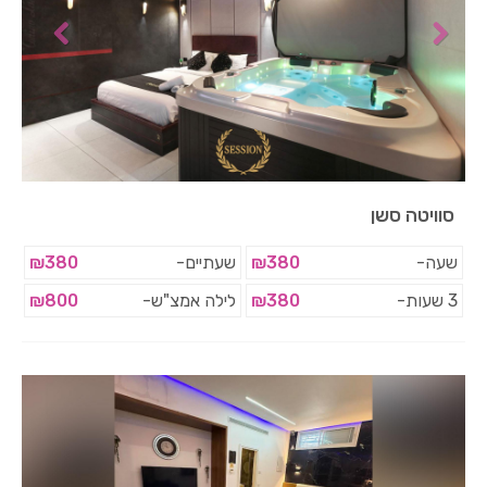
סוויטה סשן
שעה-
₪380
שעתיים-
₪380
3 שעות-
₪380
לילה אמצ"ש-
₪800