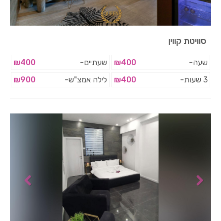
סוויטת קווין
שעה-
₪400
שעתיים-
₪400
3 שעות-
₪400
לילה אמצ"ש-
₪900