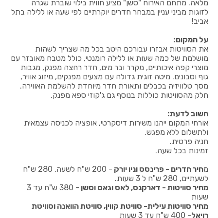
מלאה. מתחם האירוח "סשן" מציע חווית בילוי שוברת שגרה
לזוגות מביני עניין במבחר חדרים יוקרתיים לפי שעה או ללילה בתל
אביב!
על המקום:
את הסוויטות אבזרו עבורכם היטב בכל מה שצריך לשהות
מושלמת של כמה שעות או ללילה רומנטי, כולל מטבח מאובזר עם
מוצרי קפה איכותיים, מקרר ובר מים, חדר רחצה מפנק, מגבות
גוף וסבונים. מיטה זוגית גדולה עם מצעים מפנקים, מיזוג אוויר,
מסך טלוויזיה בכבלים ותאורת חדר מיוחדת להשלמת האווירה.
חלק מהסוויטות כוללות בנוסף גם ג'קוזי ספא מפנק.
חשוב לדעת:
אורחי המקום ייהנו משירות דיסקרטי, אופציה לכניסה עצמאית
ולתשלום ללא מפגש.
חניה פרטית.
זמינות בכל שעה.
מ
חיר חדרים - פרינסס וניו יורק
- 200 ש"ח לשעה, 280 ש"ח
לשעתיים, 280 ש"ח ל 3 שעות.
מחיר סוויטות - דארקנס, לאס וגאס וסשן
- 380 ש"ח עד 3
שעות
מחיר סוויטות עילית- סוויטת קווין, סוויטת הוואנה וסוויטת
רויאל
- 400 ש"ח עד 3 שעות