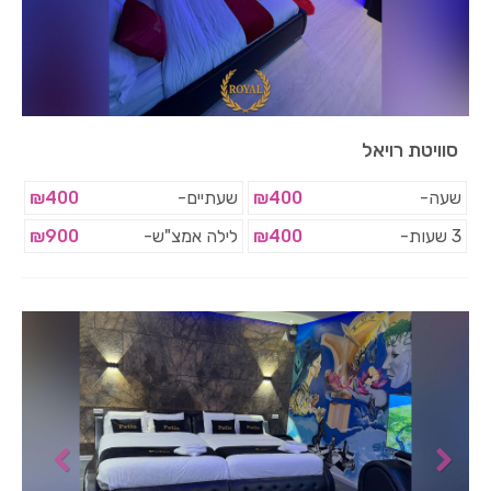
סוויטת רויאל
שעה-
₪400
שעתיים-
₪400
3 שעות-
₪400
לילה אמצ"ש-
₪900