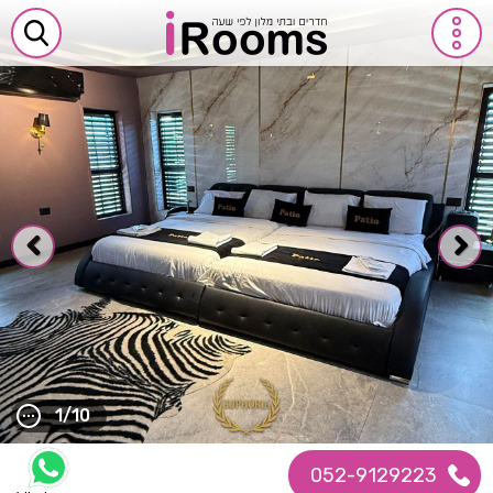
1/10
052-9129223