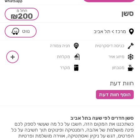
Whatsapp
החל מ
סשן
₪200
נווט
מרכז >
תל אביב
כניסה דיסקרטית
חניה צמודה
מיזוג אויר
מקלחת
מטבחון
מקרר
חוות דעת
סשן חדרים לפי שעה בתל אביב
כשתכננו את המקום הזה, חשבו על כל מה שעשוי לספק לכם
פינה מושלמת של אהבה, רומנטיקה ופינוקים תוך חשיבה על כל
הפרטים, דגש על ניקיון ואסתטיקה, אווירה מושלמת ופרטיות