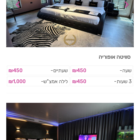
סוויטה אופוריה
שעה-
₪450
שעתיים-
₪450
3 שעות-
₪450
לילה אמצ"ש-
₪1,000