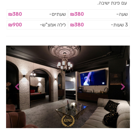
עם פינת ישיבה.
שעה-
₪380
שעתיים-
₪380
3 שעות-
₪380
לילה אמצ"ש-
₪900