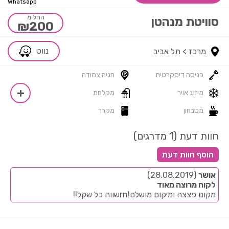
Whatsapp
החל מ
סוויטת מנהטן
₪200
נווט
מרכז >
תל אביב
כניסה דיסקרטית
חניה צמודה
מיזוג אויר
מקלחת
מטבחון
מקרר
חוות דעת (1 מדרגים)
אושר
(28.08.2019)
לקוח מרוצה מאוד
מקום פצצה ומיקום מושלם!rnשווה כל שקל!!