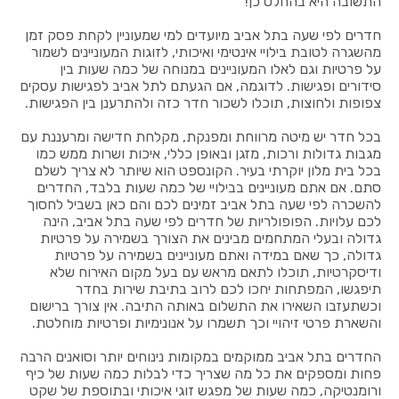
התשובה היא בהחלט כן!
חדרים לפי שעה בתל אביב מיועדים למי שמעוניין לקחת פסק זמן
מהשגרה לטובת בילויי אינטימי ואיכותי, לזוגות המעוניינים לשמור
על פרטיות וגם לאלו המעוניינים במנוחה של כמה שעות בין
סידורים ופגישות. לדוגמה, אם הגעתם לתל אביב לפגישות עסקים
צפופות ולחוצות, תוכלו לשכור חדר כזה ולהתרענן בין הפגישות.
בכל חדר יש מיטה מרווחת ומפנקת, מקלחת חדישה ומרעננת עם
מגבות גדולות ורכות, מזגן ובאופן כללי, איכות ושרות ממש כמו
בכל בית מלון יוקרתי בעיר. הקונספט הוא שיותר לא צריך לשלם
סתם. אם אתם מעוניינים בבילויי של כמה שעות בלבד, החדרים
להשכרה לפי שעה בתל אביב זמינים לכם והם כאן בשביל לחסוך
לכם עלויות. הפופולריות של חדרים לפי שעה בתל אביב, הינה
גדולה ובעלי המתחמים מבינים את הצורך בשמירה על פרטיות
גדולה, כך שאם במידה ואתם מעוניינים בשמירה על פרטיות
ודיסקרטיות, תוכלו לתאם מראש עם בעל מקום האירוח שלא
תיפגשו, המפתחות יחכו לכם לרוב בתיבת שירות בחדר
וכשתעזבו השאירו את התשלום באותה התיבה. אין צורך ברישום
והשארת פרטי זיהויי וכך תשמרו על אנונימיות ופרטיות מוחלטת.
החדרים בתל אביב ממוקמים במקומות נינוחים יותר וסואנים הרבה
פחות ומספקים את כל מה שצריך כדי לבלות כמה שעות של כיף
ורומנטיקה, כמה שעות של מפגש זוגי איכותי ובתוספת של שקט