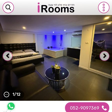
1/12
052-9097369