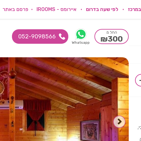
במרכז
לפי שעה בדרום
איירומס - IROOMS
פרסם באתר
החל מ
052-9098566
₪300
Whatsapp
,