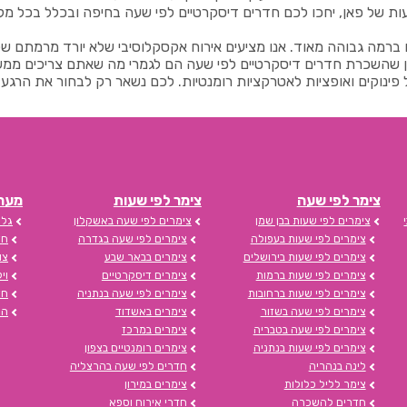
ת של פאן, יחכו לכם חדרים דיסקרטיים לפי שעה בחיפה ובכלל בכל מק
מה גבוהה מאוד. אנו מציעים אירוח אקסקלוסיבי שלא יורד מרמתם של ב
שהשכרת חדרים דיסקרטיים לפי שעה הם לגמרי מה שאתם צריכים ממש עכ
פינוקים ואופציות לאטרקציות רומנטיות. לכם נשאר רק לבחור את הרגע..
צימר לפי שעה
צימר לפי שעות
מערכת s
צימרים לפי שעות בבן שמן
צימרים לפי שעה באשקלון
גלי
צימרים לפי שעות בעפולה
צימרים לפי שעה בגדרה
חד
צימרים לפי שעות בירושלים
צימרים בבאר שבע
צו
צימרים לפי שעות ברמות
צימרים דיסקרטיים
וי
צימרים לפי שעות ברחובות
צימרים לפי שעה בנתניה
חד
צימרים לפי שעה בשזור
צימרים באשדוד
הצ
צימרים לפי שעה בטבריה
צימרים במרכז
צימרים לפי שעות בנתניה
צימרים רומנטיים בצפון
לינה בנהריה
חדרים לפי שעה בהרצליה
צימר לליל כלולות
צימרים במירון
חדרים להשכרה
חדרי אירוח וספא