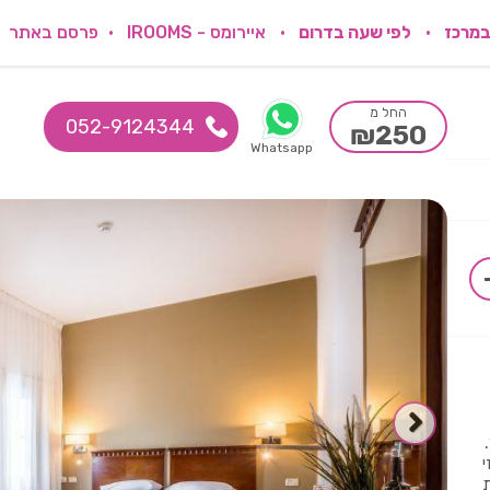
במרכז
לפי שעה בדרום
איירומס - IROOMS
פרסם באתר
החל מ
052-9124344
₪250
Whatsapp
י
ת