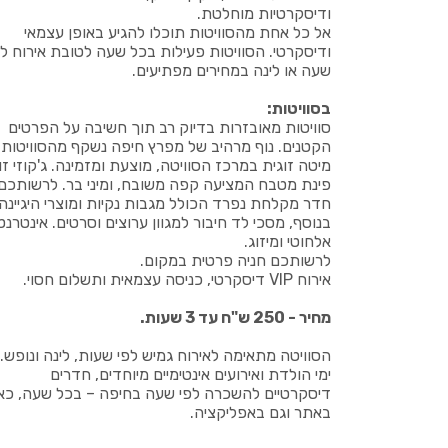
ודיסקרטיות מוחלטת.
אל כל אחת מהסוויטות תוכלו להגיע באופן עצמאי
ודיסקרטי. הסוויטות פעילות בכל שעה לטובת אירוח לפ
שעה או לינה במחירים מפתיעים.
בסוויטות:
סוויטות מאובזרות בדיוק רב תוך חשיבה על הפרטים
הקטנים. נוף מרהיב של מפרץ חיפה נשקף מהסוויטות,
מיטה זוגית במרכז הסוויטה, מוצעת ומזמינה. ג'קוזי זוג
פינת מטבח המציעה קפה משובח, ומיני בר. לרשותכם
חדר מקלחת נפרד הכולל מגבות נקיות ומוצרי היגיינה.
בנוסף, מסכי לד חיבור למגוון ערוצים וסרטים. אינטרנט
אלחוטי ומיזוג.
לרשותכם חניה פרטית במקום.
אירוח VIP דיסקרטי, כניסה עצמאית ותשלום חסוי.
מחיר - 250 ש"ח עד 3 שעות.
הסוויטה מתאימה לאירוח גמיש לפי שעות, לינה ונופש.
ימי הולדת ואירועים אינטימיים מיוחדים, חדרים
דיסקרטיים להשכרה לפי שעה בחיפה – בכל שעה, כא
באתר וגם באפליקציה.